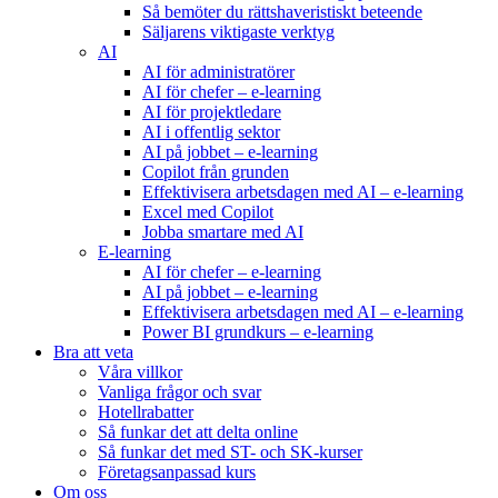
Så bemöter du rättshaveristiskt beteende
Säljarens viktigaste verktyg
AI
AI för administratörer
AI för chefer – e-learning
AI för projektledare
AI i offentlig sektor
AI på jobbet – e-learning
Copilot från grunden
Effektivisera arbetsdagen med AI – e-learning
Excel med Copilot
Jobba smartare med AI
E-learning
AI för chefer – e-learning
AI på jobbet – e-learning
Effektivisera arbetsdagen med AI – e-learning
Power BI grundkurs – e-learning
Bra att veta
Våra villkor
Vanliga frågor och svar
Hotellrabatter
Så funkar det att delta online
Så funkar det med ST- och SK-kurser
Företagsanpassad kurs
Om oss