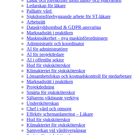
Lagar och föreskrifter inom hälso- och sjukvården
Ledarskap för läkare
Palliativ vård
Sjukdomsförebyggande arbete för ST-läkare
Arbetsrätt
Dataskyddsombud & GDPR-ansvariga
Marknadsrätt i praktiken
Maskinsäkerhet – nya maskinförordningen
Administratör och koordinator
AI för administratörer
AI för projektledare
AI i offentlig sektor
Hud för sjuksköterskor
Klimakteriet för sjuksköterskor
Lönsamhetsfokus och kostnadskontroll för medarbetare
Marknadsrätt i praktiken
Projektledning
Smärta för sjuksköterskor
Säljarens viktigaste verktyg
Undersköterskan
Chef i vård och omsorg
Effektiv schemaplanering – Läkare
Hud för sjuksköterskor
Klimakteriet för sjuksköterskor
Samverkan vid vårdövergångar