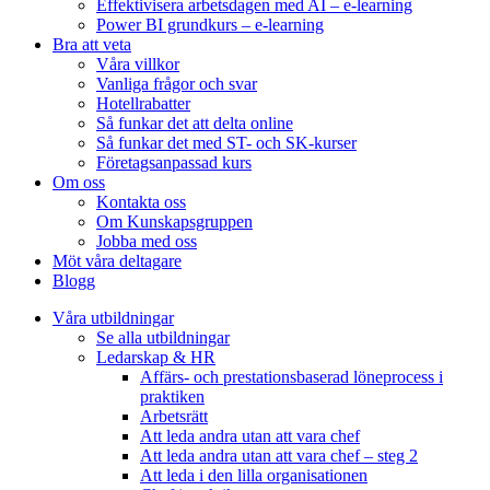
Effektivisera arbetsdagen med AI – e-learning
Power BI grundkurs – e-learning
Bra att veta
Våra villkor
Vanliga frågor och svar
Hotellrabatter
Så funkar det att delta online
Så funkar det med ST- och SK-kurser
Företagsanpassad kurs
Om oss
Kontakta oss
Om Kunskapsgruppen
Jobba med oss
Möt våra deltagare
Blogg
Våra utbildningar
Se alla utbildningar
Ledarskap & HR
Affärs- och prestationsbaserad löneprocess i
praktiken
Arbetsrätt
Att leda andra utan att vara chef
Att leda andra utan att vara chef – steg 2
Att leda i den lilla organisationen