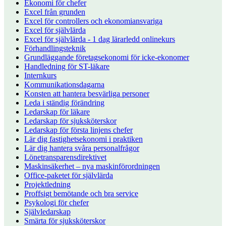
Ekonomi för chefer
Excel från grunden
Excel för controllers och ekonomiansvariga
Excel för självlärda
Excel för självlärda - 1 dag lärarledd onlinekurs
Förhandlingsteknik
Grundläggande företagsekonomi för icke-ekonomer
Handledning för ST-läkare
Internkurs
Kommunikationsdagarna
Konsten att hantera besvärliga personer
Leda i ständig förändring
Ledarskap för läkare
Ledarskap för sjuksköterskor
Ledarskap för första linjens chefer
Lär dig fastighetsekonomi i praktiken
Lär dig hantera svåra personalfrågor
Lönetransparensdirektivet
Maskinsäkerhet – nya maskinförordningen
Office-paketet för självlärda
Projektledning
Proffsigt bemötande och bra service
Psykologi för chefer
Självledarskap
Smärta för sjuksköterskor