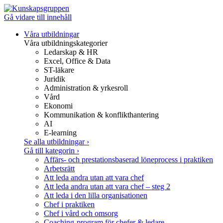
Gå vidare till innehåll
Våra utbildningar
Våra utbildningskategorier
Ledarskap & HR
Excel, Office & Data
ST-läkare
Juridik
Administration & yrkesroll
Vård
Ekonomi
Kommunikation & konflikthantering
AI
E-learning
Se alla utbildningar
›
Gå till kategorin
›
Affärs- och prestationsbaserad löneprocess i praktiken
Arbetsrätt
Att leda andra utan att vara chef
Att leda andra utan att vara chef – steg 2
Att leda i den lilla organisationen
Chef i praktiken
Chef i vård och omsorg
Coaching-program för chefer & ledare