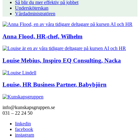
Så blir du mer effektiv på jobbet
Undersköterskan
Vårdadministratören
Anna Flood, HR-chef, Wilhelm
Louise Mebius, Inspiro EQ Consulting, Nacka
Louise, HR Business Partner, Babybjörn
info@kunskapsgruppen.se
031 – 22 24 50
linkedin
facebook
instagram