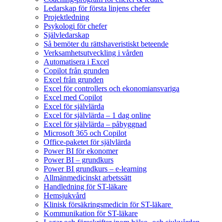
Ledarskap för första linjens chefer
Projektledning
Psykologi för chefer
Självledarskap
Så bemöter du rättshaveristiskt beteende
Verksamhetsutveckling i vården
Automatisera i Excel
Copilot från grunden
Excel från grunden
Excel för controllers och ekonomiansvariga
Excel med Copilot
Excel för självlärda
Excel för självlärda – 1 dag online
Excel för självlärda – påbyggnad
Microsoft 365 och Copilot
Office-paketet för självlärda
Power BI för ekonomer
Power BI – grundkurs
Power BI grundkurs – e-learning
Allmänmedicinskt arbetssätt
Handledning för ST-läkare
Hemsjukvård
Klinisk försäkringsmedicin för ST-läkare
Kommunikation för ST-läkare