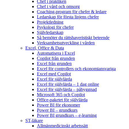
Chef i praktiken
Chef i vård och omsorg
Coaching-program för chefer & ledare
Ledarskap för första linjens chefer
Projektledning
Psykologi för chefer
Självledarskap
Så bemöter du rättshaveristiskt beteende
Verksamhetsutveckling i vården
Excel, Office & Data
Automatisera i Excel
Copilot från grunden
Excel från grunden
Excel för controllers och ekonomiansvariga
Excel med Copilot
Excel för självlärda
Excel för självlärda – 1 dag online
Excel för självlärda – påbyggnad
Microsoft 365 och Copilot
Office-paketet för självlärda
Power BI för ekonomer
Power BI – grundkurs
Power BI grundkurs – e-learning
ST-läkare
Allmänmedicinskt arbetssätt