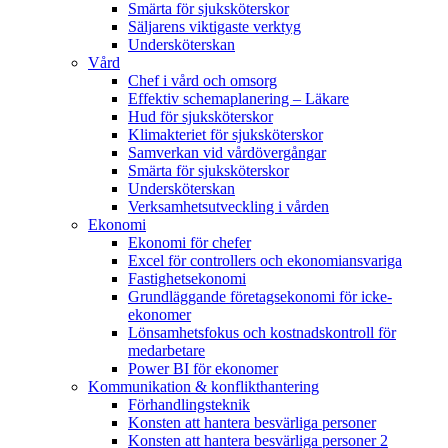
Smärta för sjuksköterskor
Säljarens viktigaste verktyg
Undersköterskan
Vård
Chef i vård och omsorg
Effektiv schemaplanering – Läkare
Hud för sjuksköterskor
Klimakteriet för sjuksköterskor
Samverkan vid vårdövergångar
Smärta för sjuksköterskor
Undersköterskan
Verksamhetsutveckling i vården
Ekonomi
Ekonomi för chefer
Excel för controllers och ekonomiansvariga
Fastighetsekonomi
Grundläggande företagsekonomi för icke-
ekonomer
Lönsamhetsfokus och kostnadskontroll för
medarbetare
Power BI för ekonomer
Kommunikation & konflikthantering
Förhandlingsteknik
Konsten att hantera besvärliga personer
Konsten att hantera besvärliga personer 2