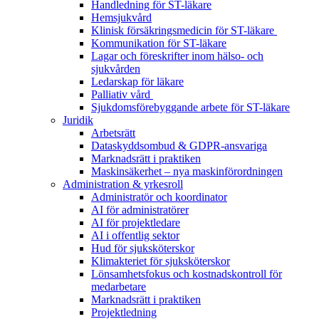
Handledning för ST-läkare
Hemsjukvård
Klinisk försäkringsmedicin för ST-läkare
Kommunikation för ST-läkare
Lagar och föreskrifter inom hälso- och
sjukvården
Ledarskap för läkare
Palliativ vård
Sjukdomsförebyggande arbete för ST-läkare
Juridik
Arbetsrätt
Dataskyddsombud & GDPR-ansvariga
Marknadsrätt i praktiken
Maskinsäkerhet – nya maskinförordningen
Administration & yrkesroll
Administratör och koordinator
AI för administratörer
AI för projektledare
AI i offentlig sektor
Hud för sjuksköterskor
Klimakteriet för sjuksköterskor
Lönsamhetsfokus och kostnadskontroll för
medarbetare
Marknadsrätt i praktiken
Projektledning