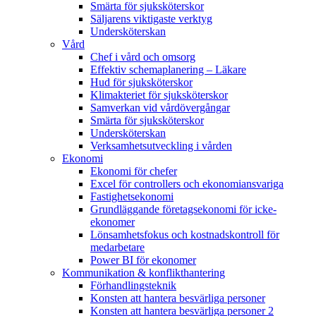
Smärta för sjuksköterskor
Säljarens viktigaste verktyg
Undersköterskan
Vård
Chef i vård och omsorg
Effektiv schemaplanering – Läkare
Hud för sjuksköterskor
Klimakteriet för sjuksköterskor
Samverkan vid vårdövergångar
Smärta för sjuksköterskor
Undersköterskan
Verksamhetsutveckling i vården
Ekonomi
Ekonomi för chefer
Excel för controllers och ekonomiansvariga
Fastighetsekonomi
Grundläggande företagsekonomi för icke-
ekonomer
Lönsamhetsfokus och kostnadskontroll för
medarbetare
Power BI för ekonomer
Kommunikation & konflikthantering
Förhandlingsteknik
Konsten att hantera besvärliga personer
Konsten att hantera besvärliga personer 2