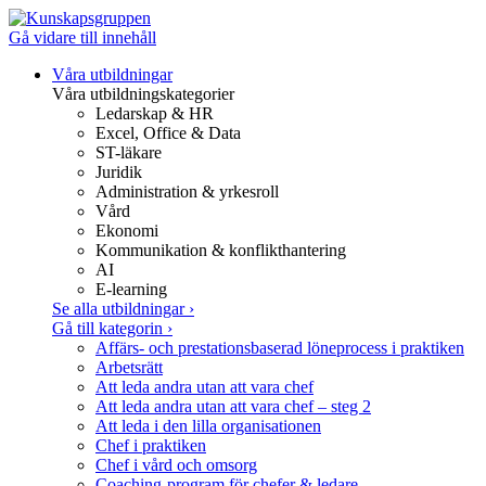
Gå vidare till innehåll
Våra utbildningar
Våra utbildningskategorier
Ledarskap & HR
Excel, Office & Data
ST-läkare
Juridik
Administration & yrkesroll
Vård
Ekonomi
Kommunikation & konflikthantering
AI
E-learning
Se alla utbildningar
›
Gå till kategorin
›
Affärs- och prestationsbaserad löneprocess i praktiken
Arbetsrätt
Att leda andra utan att vara chef
Att leda andra utan att vara chef – steg 2
Att leda i den lilla organisationen
Chef i praktiken
Chef i vård och omsorg
Coaching-program för chefer & ledare