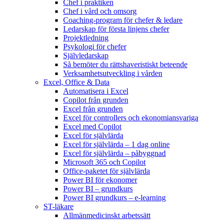
Chef i praktiken
Chef i vård och omsorg
Coaching-program för chefer & ledare
Ledarskap för första linjens chefer
Projektledning
Psykologi för chefer
Självledarskap
Så bemöter du rättshaveristiskt beteende
Verksamhetsutveckling i vården
Excel, Office & Data
Automatisera i Excel
Copilot från grunden
Excel från grunden
Excel för controllers och ekonomiansvariga
Excel med Copilot
Excel för självlärda
Excel för självlärda – 1 dag online
Excel för självlärda – påbyggnad
Microsoft 365 och Copilot
Office-paketet för självlärda
Power BI för ekonomer
Power BI – grundkurs
Power BI grundkurs – e-learning
ST-läkare
Allmänmedicinskt arbetssätt