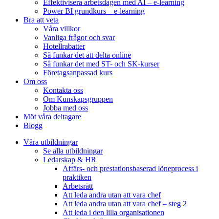
Effektivisera arbetsdagen med AI – e-learning
Power BI grundkurs – e-learning
Bra att veta
Våra villkor
Vanliga frågor och svar
Hotellrabatter
Så funkar det att delta online
Så funkar det med ST- och SK-kurser
Företagsanpassad kurs
Om oss
Kontakta oss
Om Kunskapsgruppen
Jobba med oss
Möt våra deltagare
Blogg
Våra utbildningar
Se alla utbildningar
Ledarskap & HR
Affärs- och prestationsbaserad löneprocess i
praktiken
Arbetsrätt
Att leda andra utan att vara chef
Att leda andra utan att vara chef – steg 2
Att leda i den lilla organisationen