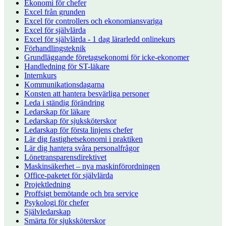
Ekonomi för chefer
Excel från grunden
Excel för controllers och ekonomiansvariga
Excel för självlärda
Excel för självlärda - 1 dag lärarledd onlinekurs
Förhandlingsteknik
Grundläggande företagsekonomi för icke-ekonomer
Handledning för ST-läkare
Internkurs
Kommunikationsdagarna
Konsten att hantera besvärliga personer
Leda i ständig förändring
Ledarskap för läkare
Ledarskap för sjuksköterskor
Ledarskap för första linjens chefer
Lär dig fastighetsekonomi i praktiken
Lär dig hantera svåra personalfrågor
Lönetransparensdirektivet
Maskinsäkerhet – nya maskinförordningen
Office-paketet för självlärda
Projektledning
Proffsigt bemötande och bra service
Psykologi för chefer
Självledarskap
Smärta för sjuksköterskor