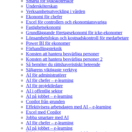
Smärta för sjuksköterskor
Undersköterskan
Verksamhetsutveckling i vården
Ekonomi för chefer
Excel för controllers och ekonomiansvariga
Fastighetsekonomi
Grundläggande företagsekonomi för icke-ekonomer
Lönsamhetsfokus och kostnadskontroll för medarbetare
Power BI för ekonomer
Förhandlingsteknik
Konsten att hantera besvärliga personer
Konsten att hantera besvärliga personer 2
Så bemöter du rättshaveristiskt beteende
Säljarens viktigaste verktyg
AI för administratörer
AI för chefer – e-learning
AI för projektledare
AI i offentlig sektor
AI på jobbet – e-learning
Copilot från grunden
Effektivisera arbetsdagen med AI – e-learning
Excel med Copilot
Jobba smartare med AI
AI för chefer – e-learning
AI på jobbet – e-learning