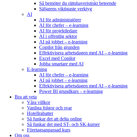
Så bemöter du rättshaveristiskt beteende
Säljarens viktigaste verktyg
AI
AI för administratörer
AI för chefer – e-learning
AI för projektledare
AI i offentlig sektor
AI på jobbet – e-learning
Copilot från grunden
Effektivisera arbetsdagen med AI – e-learning
Excel med Copilot
Jobba smartare med AI
E-learning
AI för chefer – e-learning
AI på jobbet – e-learning
Effektivisera arbetsdagen med AI – e-learning
Power BI grundkurs – e-learning
Bra att veta
Våra villkor
Vanliga frågor och svar
Hotellrabatter
Så funkar det att delta online
Så funkar det med ST- och SK-kurser
Företagsanpassad kurs
Om oss