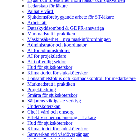
Lagar och föreskrifter inom hälso- och sjukvården
Ledarskap för läkare
Palliativ vård
Sjukdomsförebyggande arbete för ST-läkare
Arbetsrätt
Dataskyddsombud & GDPR-ansvariga
Marknadsrätt i praktiken
Maskinsäkerhet – nya maskinförordningen
Administratör och koordinator
AI för administratörer
AI för projektledare
AI i offentlig sektor
Hud för sjuksköterskor
Klimakteriet för sjuksköterskor
Lönsamhetsfokus och kostnadskontroll för medarbetare
Marknadsrätt i praktiken
Projektledning
Smärta för sjuksköterskor
Säljarens viktigaste verktyg
Undersköterskan
Chef i vård och omsorg
Effektiv schemaplanering – Läkare
Hud för sjuksköterskor
Klimakteriet för sjuksköterskor
Samverkan vid vårdövergångar