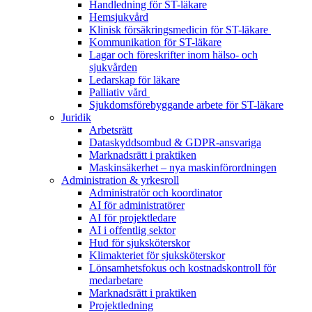
Handledning för ST-läkare
Hemsjukvård
Klinisk försäkringsmedicin för ST-läkare
Kommunikation för ST-läkare
Lagar och föreskrifter inom hälso- och
sjukvården
Ledarskap för läkare
Palliativ vård
Sjukdomsförebyggande arbete för ST-läkare
Juridik
Arbetsrätt
Dataskyddsombud & GDPR-ansvariga
Marknadsrätt i praktiken
Maskinsäkerhet – nya maskinförordningen
Administration & yrkesroll
Administratör och koordinator
AI för administratörer
AI för projektledare
AI i offentlig sektor
Hud för sjuksköterskor
Klimakteriet för sjuksköterskor
Lönsamhetsfokus och kostnadskontroll för
medarbetare
Marknadsrätt i praktiken
Projektledning