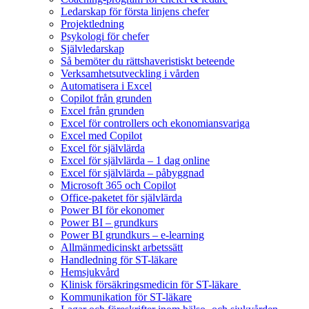
Ledarskap för första linjens chefer
Projektledning
Psykologi för chefer
Självledarskap
Så bemöter du rättshaveristiskt beteende
Verksamhetsutveckling i vården
Automatisera i Excel
Copilot från grunden
Excel från grunden
Excel för controllers och ekonomiansvariga
Excel med Copilot
Excel för självlärda
Excel för självlärda – 1 dag online
Excel för självlärda – påbyggnad
Microsoft 365 och Copilot
Office-paketet för självlärda
Power BI för ekonomer
Power BI – grundkurs
Power BI grundkurs – e-learning
Allmänmedicinskt arbetssätt
Handledning för ST-läkare
Hemsjukvård
Klinisk försäkringsmedicin för ST-läkare
Kommunikation för ST-läkare