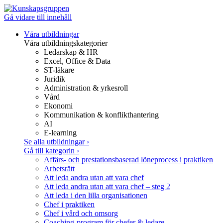
Gå vidare till innehåll
Våra utbildningar
Våra utbildningskategorier
Ledarskap & HR
Excel, Office & Data
ST-läkare
Juridik
Administration & yrkesroll
Vård
Ekonomi
Kommunikation & konflikthantering
AI
E-learning
Se alla utbildningar
›
Gå till kategorin
›
Affärs- och prestationsbaserad löneprocess i praktiken
Arbetsrätt
Att leda andra utan att vara chef
Att leda andra utan att vara chef – steg 2
Att leda i den lilla organisationen
Chef i praktiken
Chef i vård och omsorg
Coaching-program för chefer & ledare