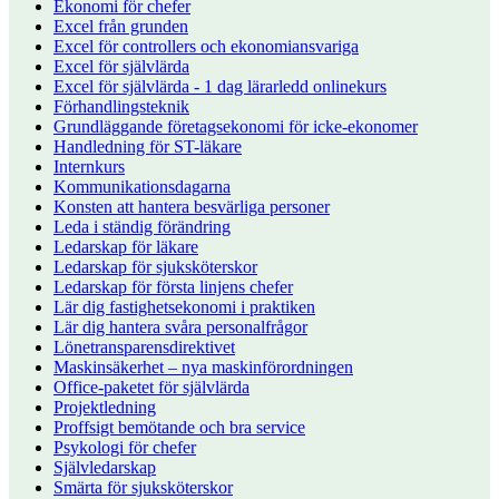
Ekonomi för chefer
Excel från grunden
Excel för controllers och ekonomiansvariga
Excel för självlärda
Excel för självlärda - 1 dag lärarledd onlinekurs
Förhandlingsteknik
Grundläggande företagsekonomi för icke-ekonomer
Handledning för ST-läkare
Internkurs
Kommunikationsdagarna
Konsten att hantera besvärliga personer
Leda i ständig förändring
Ledarskap för läkare
Ledarskap för sjuksköterskor
Ledarskap för första linjens chefer
Lär dig fastighetsekonomi i praktiken
Lär dig hantera svåra personalfrågor
Lönetransparensdirektivet
Maskinsäkerhet – nya maskinförordningen
Office-paketet för självlärda
Projektledning
Proffsigt bemötande och bra service
Psykologi för chefer
Självledarskap
Smärta för sjuksköterskor