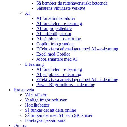
Så bemöter du rättshaveristiskt beteende
Säljarens viktigaste verktyg
AI
AI för administratörer
AI för chefer – e-learning
AI för projektledare
AI i offentlig sektor
AI på jobbet – e-learning
Copilot från grunden
Effektivisera arbetsdagen med AI – e-learning
Excel med Copilot
Jobba smartare med AI
E-learning
AI för chefer – e-learning
AI på jobbet – e-learning
Effektivisera arbetsdagen med AI – e-learning
Power BI grundkurs – e-learning
Bra att veta
Våra villkor
Vanliga frågor och svar
Hotellrabatter
Så funkar det att delta online
Så funkar det med ST- och SK-kurser
Företagsanpassad kurs
Om oss