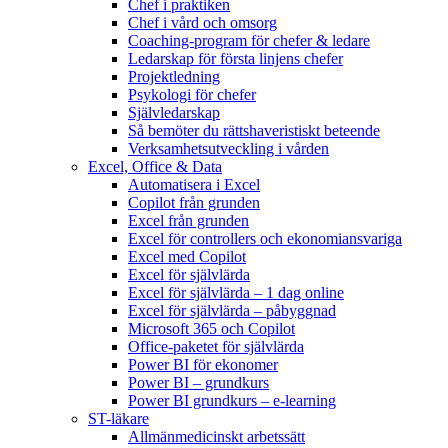
Chef i praktiken
Chef i vård och omsorg
Coaching-program för chefer & ledare
Ledarskap för första linjens chefer
Projektledning
Psykologi för chefer
Självledarskap
Så bemöter du rättshaveristiskt beteende
Verksamhetsutveckling i vården
Excel, Office & Data
Automatisera i Excel
Copilot från grunden
Excel från grunden
Excel för controllers och ekonomiansvariga
Excel med Copilot
Excel för självlärda
Excel för självlärda – 1 dag online
Excel för självlärda – påbyggnad
Microsoft 365 och Copilot
Office-paketet för självlärda
Power BI för ekonomer
Power BI – grundkurs
Power BI grundkurs – e-learning
ST-läkare
Allmänmedicinskt arbetssätt