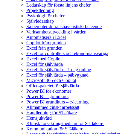
Ledarskap för första linjens chefer
Projektledning
Psykologi för chefer
Självledarskap
Så bemöter du rättshaveristiskt beteende
Verksamhetsutveckling i vården
Automatisera i Excel
Copilot från grunden
Excel från grunden
Excel för controllers och ekonomiansvariga
Excel med Copilot
Excel för självlärda
Excel för självlärda – 1 dag online
Excel för självlärda – påbyggnad
Microsoft 365 och Copilot
Office-paketet för självlärda
Power BI för ekonomer
Power BI – grundkurs
Power BI grundkurs – e-learning
Allmänmedicinskt arbetssätt
Handledning för ST-läkare
Hemsjukvård
Klinisk försäkringsmedicin för ST-läkare
Kommunikation för ST-läkare