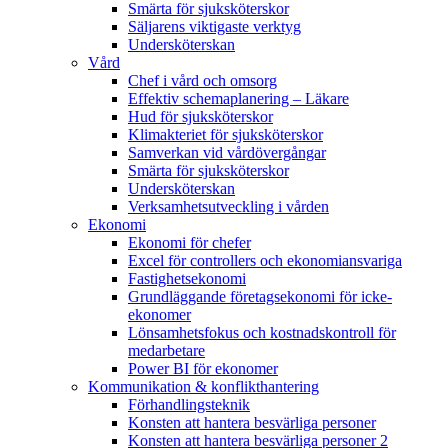
Smärta för sjuksköterskor
Säljarens viktigaste verktyg
Undersköterskan
Vård
Chef i vård och omsorg
Effektiv schemaplanering – Läkare
Hud för sjuksköterskor
Klimakteriet för sjuksköterskor
Samverkan vid vårdövergångar
Smärta för sjuksköterskor
Undersköterskan
Verksamhetsutveckling i vården
Ekonomi
Ekonomi för chefer
Excel för controllers och ekonomiansvariga
Fastighetsekonomi
Grundläggande företagsekonomi för icke-
ekonomer
Lönsamhetsfokus och kostnadskontroll för
medarbetare
Power BI för ekonomer
Kommunikation & konflikthantering
Förhandlingsteknik
Konsten att hantera besvärliga personer
Konsten att hantera besvärliga personer 2