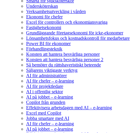
Smärta för sjuksköterskor
Undersköterskan
Verksamhetsutveckling i vården
Ekonomi för chefer
Excel för controllers och ekonomiansvariga
Fastighetsekonomi
Grundläggande företagsekonomi för icke-ekonomer
Lönsamhetsfokus och kostnadskontroll för medarbetare
Power BI för ekonomer
Förhandlingsteknik
Konsten att hantera besvärliga personer
Konsten att hantera besvärliga personer 2
Så bemöter du rättshaveristiskt beteende
Säljarens viktigaste verktyg
AI för administratörer
AI för chefer – e-learning
AI för projektledare
AI i offentlig sektor
AI på jobbet – e-learning
Copilot från grunden
Effektivisera arbetsdagen med AI – e-learning
Excel med Copilot
Jobba smartare med AI
AI för chefer – e-learning
AI på jobbet – e-learning