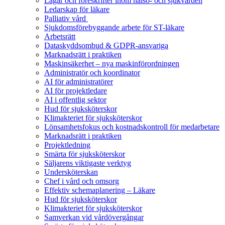
Lagar och föreskrifter inom hälso- och sjukvården
Ledarskap för läkare
Palliativ vård
Sjukdomsförebyggande arbete för ST-läkare
Arbetsrätt
Dataskyddsombud & GDPR-ansvariga
Marknadsrätt i praktiken
Maskinsäkerhet – nya maskinförordningen
Administratör och koordinator
AI för administratörer
AI för projektledare
AI i offentlig sektor
Hud för sjuksköterskor
Klimakteriet för sjuksköterskor
Lönsamhetsfokus och kostnadskontroll för medarbetare
Marknadsrätt i praktiken
Projektledning
Smärta för sjuksköterskor
Säljarens viktigaste verktyg
Undersköterskan
Chef i vård och omsorg
Effektiv schemaplanering – Läkare
Hud för sjuksköterskor
Klimakteriet för sjuksköterskor
Samverkan vid vårdövergångar