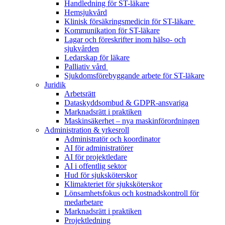
Handledning för ST-läkare
Hemsjukvård
Klinisk försäkringsmedicin för ST-läkare
Kommunikation för ST-läkare
Lagar och föreskrifter inom hälso- och
sjukvården
Ledarskap för läkare
Palliativ vård
Sjukdomsförebyggande arbete för ST-läkare
Juridik
Arbetsrätt
Dataskyddsombud & GDPR-ansvariga
Marknadsrätt i praktiken
Maskinsäkerhet – nya maskinförordningen
Administration & yrkesroll
Administratör och koordinator
AI för administratörer
AI för projektledare
AI i offentlig sektor
Hud för sjuksköterskor
Klimakteriet för sjuksköterskor
Lönsamhetsfokus och kostnadskontroll för
medarbetare
Marknadsrätt i praktiken
Projektledning