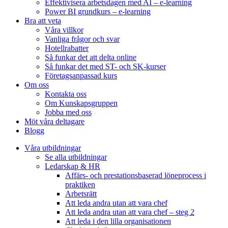
Effektivisera arbetsdagen med AI – e-learning
Power BI grundkurs – e-learning
Bra att veta
Våra villkor
Vanliga frågor och svar
Hotellrabatter
Så funkar det att delta online
Så funkar det med ST- och SK-kurser
Företagsanpassad kurs
Om oss
Kontakta oss
Om Kunskapsgruppen
Jobba med oss
Möt våra deltagare
Blogg
Våra utbildningar
Se alla utbildningar
Ledarskap & HR
Affärs- och prestationsbaserad löneprocess i
praktiken
Arbetsrätt
Att leda andra utan att vara chef
Att leda andra utan att vara chef – steg 2
Att leda i den lilla organisationen