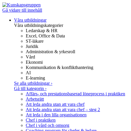
Gå vidare till innehåll
Våra utbildningar
Våra utbildningskategorier
Ledarskap & HR
Excel, Office & Data
ST-läkare
Juridik
Administration & yrkesroll
Vård
Ekonomi
Kommunikation & konflikthantering
AI
E-learning
Se alla utbildningar
›
Gå till kategorin
›
Affärs- och prestationsbaserad löneprocess i praktiken
Arbetsrätt
Att leda andra utan att vara chef
Att leda andra utan att vara chef – steg 2
Att leda i den lilla organisationen
Chef i praktiken
Chef i vård och omsorg
Coaching-program för chefer & ledare