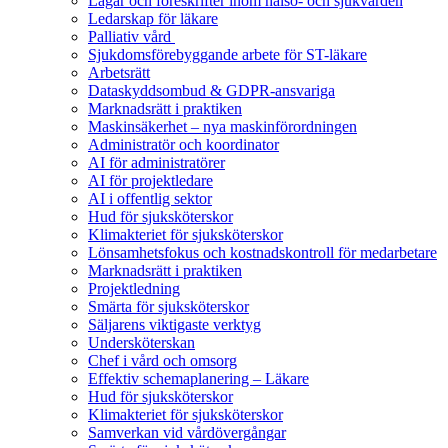
Lagar och föreskrifter inom hälso- och sjukvården
Ledarskap för läkare
Palliativ vård
Sjukdomsförebyggande arbete för ST-läkare
Arbetsrätt
Dataskyddsombud & GDPR-ansvariga
Marknadsrätt i praktiken
Maskinsäkerhet – nya maskinförordningen
Administratör och koordinator
AI för administratörer
AI för projektledare
AI i offentlig sektor
Hud för sjuksköterskor
Klimakteriet för sjuksköterskor
Lönsamhetsfokus och kostnadskontroll för medarbetare
Marknadsrätt i praktiken
Projektledning
Smärta för sjuksköterskor
Säljarens viktigaste verktyg
Undersköterskan
Chef i vård och omsorg
Effektiv schemaplanering – Läkare
Hud för sjuksköterskor
Klimakteriet för sjuksköterskor
Samverkan vid vårdövergångar