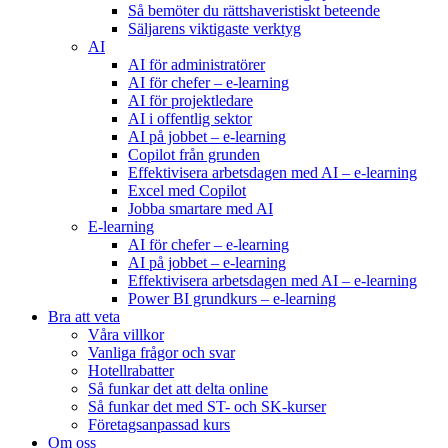
Så bemöter du rättshaveristiskt beteende
Säljarens viktigaste verktyg
AI
AI för administratörer
AI för chefer – e-learning
AI för projektledare
AI i offentlig sektor
AI på jobbet – e-learning
Copilot från grunden
Effektivisera arbetsdagen med AI – e-learning
Excel med Copilot
Jobba smartare med AI
E-learning
AI för chefer – e-learning
AI på jobbet – e-learning
Effektivisera arbetsdagen med AI – e-learning
Power BI grundkurs – e-learning
Bra att veta
Våra villkor
Vanliga frågor och svar
Hotellrabatter
Så funkar det att delta online
Så funkar det med ST- och SK-kurser
Företagsanpassad kurs
Om oss