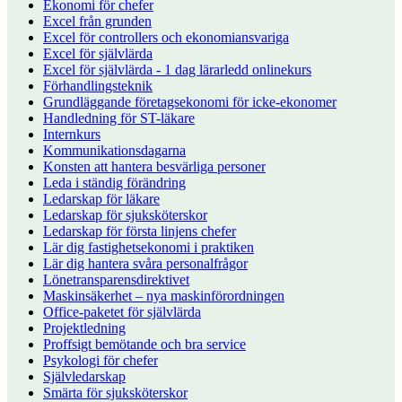
Ekonomi för chefer
Excel från grunden
Excel för controllers och ekonomiansvariga
Excel för självlärda
Excel för självlärda - 1 dag lärarledd onlinekurs
Förhandlingsteknik
Grundläggande företagsekonomi för icke-ekonomer
Handledning för ST-läkare
Internkurs
Kommunikationsdagarna
Konsten att hantera besvärliga personer
Leda i ständig förändring
Ledarskap för läkare
Ledarskap för sjuksköterskor
Ledarskap för första linjens chefer
Lär dig fastighetsekonomi i praktiken
Lär dig hantera svåra personalfrågor
Lönetransparensdirektivet
Maskinsäkerhet – nya maskinförordningen
Office-paketet för självlärda
Projektledning
Proffsigt bemötande och bra service
Psykologi för chefer
Självledarskap
Smärta för sjuksköterskor