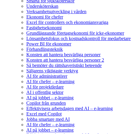
Smärta för sjuksköterskor
Undersköterskan
Verksamhetsutveckling i vården
Ekonomi för chefer
Excel för controllers och ekonomiansvariga
Fastighetsekonomi
Grundläggande företagsekonomi för icke-ekonomer
Lönsamhetsfokus och kostnadskontroll för medarbetare
Power BI för ekonomer
Förhandlingsteknik
Konsten att hantera besvärliga personer
Konsten att hantera besvärliga personer 2
Så bemöter du rättshaveristiskt beteende
Säljarens viktigaste verktyg
AI för administratörer
AI för chefer – e-learning
AI för projektledare
AI i offentlig sektor
AI på jobbet – e-learning
Copilot från grunden
Effektivisera arbetsdagen med AI – e-learning
Excel med Copilot
Jobba smartare med AI
AI för chefer – e-learning
AI på jobbet – e-learning