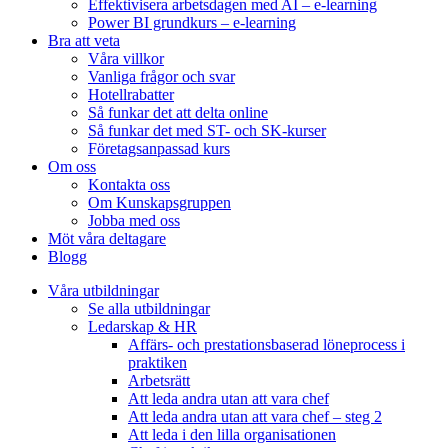
Effektivisera arbetsdagen med AI – e-learning
Power BI grundkurs – e-learning
Bra att veta
Våra villkor
Vanliga frågor och svar
Hotellrabatter
Så funkar det att delta online
Så funkar det med ST- och SK-kurser
Företagsanpassad kurs
Om oss
Kontakta oss
Om Kunskapsgruppen
Jobba med oss
Möt våra deltagare
Blogg
Våra utbildningar
Se alla utbildningar
Ledarskap & HR
Affärs- och prestationsbaserad löneprocess i
praktiken
Arbetsrätt
Att leda andra utan att vara chef
Att leda andra utan att vara chef – steg 2
Att leda i den lilla organisationen