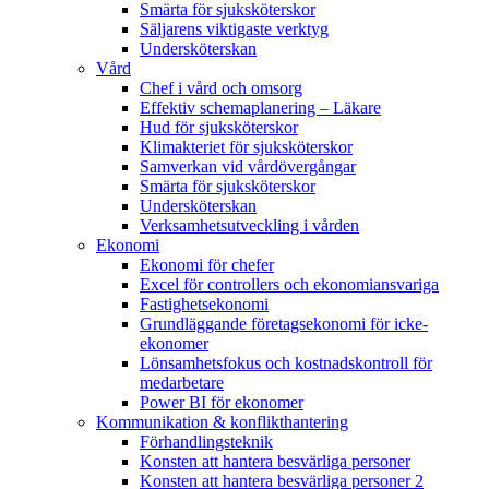
Smärta för sjuksköterskor
Säljarens viktigaste verktyg
Undersköterskan
Vård
Chef i vård och omsorg
Effektiv schemaplanering – Läkare
Hud för sjuksköterskor
Klimakteriet för sjuksköterskor
Samverkan vid vårdövergångar
Smärta för sjuksköterskor
Undersköterskan
Verksamhetsutveckling i vården
Ekonomi
Ekonomi för chefer
Excel för controllers och ekonomiansvariga
Fastighetsekonomi
Grundläggande företagsekonomi för icke-
ekonomer
Lönsamhetsfokus och kostnadskontroll för
medarbetare
Power BI för ekonomer
Kommunikation & konflikthantering
Förhandlingsteknik
Konsten att hantera besvärliga personer
Konsten att hantera besvärliga personer 2