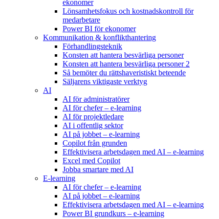
ekonomer
Lönsamhetsfokus och kostnadskontroll för
medarbetare
Power BI för ekonomer
Kommunikation & konflikthantering
Förhandlingsteknik
Konsten att hantera besvärliga personer
Konsten att hantera besvärliga personer 2
Så bemöter du rättshaveristiskt beteende
Säljarens viktigaste verktyg
AI
AI för administratörer
AI för chefer – e-learning
AI för projektledare
AI i offentlig sektor
AI på jobbet – e-learning
Copilot från grunden
Effektivisera arbetsdagen med AI – e-learning
Excel med Copilot
Jobba smartare med AI
E-learning
AI för chefer – e-learning
AI på jobbet – e-learning
Effektivisera arbetsdagen med AI – e-learning
Power BI grundkurs – e-learning