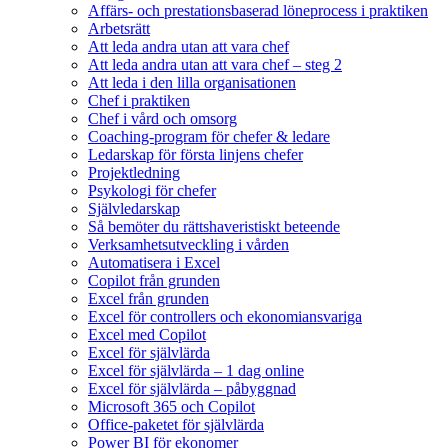
Affärs- och prestationsbaserad löneprocess i praktiken
Arbetsrätt
Att leda andra utan att vara chef
Att leda andra utan att vara chef – steg 2
Att leda i den lilla organisationen
Chef i praktiken
Chef i vård och omsorg
Coaching-program för chefer & ledare
Ledarskap för första linjens chefer
Projektledning
Psykologi för chefer
Självledarskap
Så bemöter du rättshaveristiskt beteende
Verksamhetsutveckling i vården
Automatisera i Excel
Copilot från grunden
Excel från grunden
Excel för controllers och ekonomiansvariga
Excel med Copilot
Excel för självlärda
Excel för självlärda – 1 dag online
Excel för självlärda – påbyggnad
Microsoft 365 och Copilot
Office-paketet för självlärda
Power BI för ekonomer