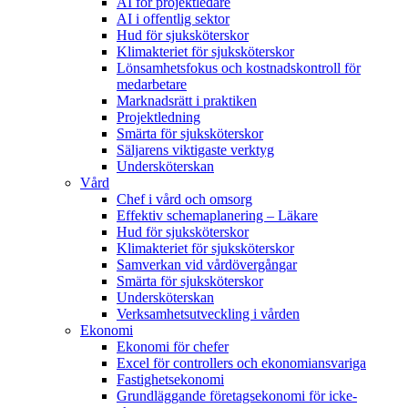
AI för projektledare
AI i offentlig sektor
Hud för sjuksköterskor
Klimakteriet för sjuksköterskor
Lönsamhetsfokus och kostnadskontroll för
medarbetare
Marknadsrätt i praktiken
Projektledning
Smärta för sjuksköterskor
Säljarens viktigaste verktyg
Undersköterskan
Vård
Chef i vård och omsorg
Effektiv schemaplanering – Läkare
Hud för sjuksköterskor
Klimakteriet för sjuksköterskor
Samverkan vid vårdövergångar
Smärta för sjuksköterskor
Undersköterskan
Verksamhetsutveckling i vården
Ekonomi
Ekonomi för chefer
Excel för controllers och ekonomiansvariga
Fastighetsekonomi
Grundläggande företagsekonomi för icke-