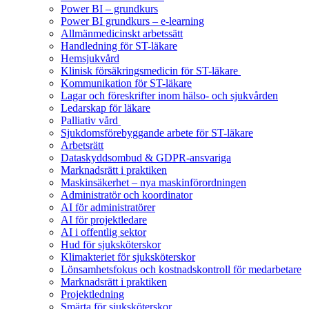
Power BI – grundkurs
Power BI grundkurs – e-learning
Allmänmedicinskt arbetssätt
Handledning för ST-läkare
Hemsjukvård
Klinisk försäkringsmedicin för ST-läkare
Kommunikation för ST-läkare
Lagar och föreskrifter inom hälso- och sjukvården
Ledarskap för läkare
Palliativ vård
Sjukdomsförebyggande arbete för ST-läkare
Arbetsrätt
Dataskyddsombud & GDPR-ansvariga
Marknadsrätt i praktiken
Maskinsäkerhet – nya maskinförordningen
Administratör och koordinator
AI för administratörer
AI för projektledare
AI i offentlig sektor
Hud för sjuksköterskor
Klimakteriet för sjuksköterskor
Lönsamhetsfokus och kostnadskontroll för medarbetare
Marknadsrätt i praktiken
Projektledning
Smärta för sjuksköterskor