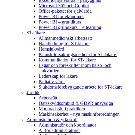
Excel för självlärda – påbyggnad
Microsoft 365 och Copilot
Office-paketet för självlärda
Power BI för ekonomer
Power BI – grundkurs
Power BI grundkurs – e-learning
ST-läkare
Allmänmedicinskt arbetssätt
Handledning för ST-läkare
Hemsjukvård
Klinisk försäkringsmedicin för ST-läkare
Kommunikation för ST-läkare
Lagar och föreskrifter inom hälso- och
sjukvården
Ledarskap för läkare
Palliativ vård
Sjukdomsförebyggande arbete för ST-läkare
Juridik
Arbetsrätt
Dataskyddsombud & GDPR-ansvariga
Marknadsrätt i praktiken
Maskinsäkerhet – nya maskinförordningen
Administration & yrkesroll
Administratör och koordinator
AI för administratörer