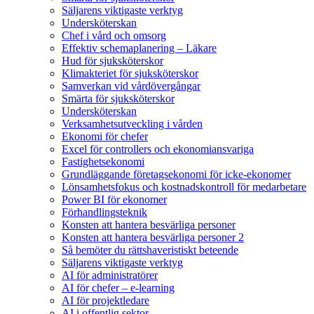
Säljarens viktigaste verktyg
Undersköterskan
Chef i vård och omsorg
Effektiv schemaplanering – Läkare
Hud för sjuksköterskor
Klimakteriet för sjuksköterskor
Samverkan vid vårdövergångar
Smärta för sjuksköterskor
Undersköterskan
Verksamhetsutveckling i vården
Ekonomi för chefer
Excel för controllers och ekonomiansvariga
Fastighetsekonomi
Grundläggande företagsekonomi för icke-ekonomer
Lönsamhetsfokus och kostnadskontroll för medarbetare
Power BI för ekonomer
Förhandlingsteknik
Konsten att hantera besvärliga personer
Konsten att hantera besvärliga personer 2
Så bemöter du rättshaveristiskt beteende
Säljarens viktigaste verktyg
AI för administratörer
AI för chefer – e-learning
AI för projektledare
AI i offentlig sektor