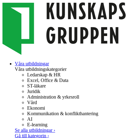
Gå
Våra utbildningar
vidare
Våra utbildningskategorier
till
Ledarskap & HR
innehåll
Excel, Office & Data
ST-läkare
Juridik
Administration & yrkesroll
Vård
Ekonomi
Kommunikation & konflikthantering
AI
E-learning
Se alla utbildningar
›
Gå till kategorin
›