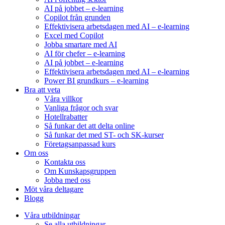
AI på jobbet – e-learning
Copilot från grunden
Effektivisera arbetsdagen med AI – e-learning
Excel med Copilot
Jobba smartare med AI
AI för chefer – e-learning
AI på jobbet – e-learning
Effektivisera arbetsdagen med AI – e-learning
Power BI grundkurs – e-learning
Bra att veta
Våra villkor
Vanliga frågor och svar
Hotellrabatter
Så funkar det att delta online
Så funkar det med ST- och SK-kurser
Företagsanpassad kurs
Om oss
Kontakta oss
Om Kunskapsgruppen
Jobba med oss
Möt våra deltagare
Blogg
Våra utbildningar
Se alla utbildningar