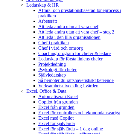
Ledarskap & HR
Affärs- och prestationsbaserad löneprocess i
praktiken
Arbetsrätt
Att leda andra utan att vara chef
Att leda andra utan att vara chef – steg 2
Att leda i den lilla organisationen
Chef i praktiken
Chef i vård och omsorg
Coaching-program för chefer & ledare
Ledarskap för första linjens chefer
Projektledning
Psykologi för chefer
Självledarskap
Så bemöter du rättshaveristiskt beteende
Verksamhetsutveckling i vården
Excel, Office & Data
Automatisera i Excel
Copilot från grunden
Excel från grunden
Excel för controllers och ekonomiansvariga
Excel med Copilot
Excel för självlärda
Excel för självlärda – 1 dag online