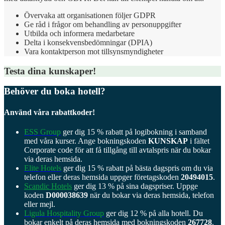
Övervaka att organisationen följer GDPR
Ge råd i frågor om behandling av personuppgifter
Utbilda och informera medarbetare
Delta i konsekvensbedömningar (DPIA)
Vara kontaktperson mot tillsynsmyndigheter
Testa dina kunskaper!
Behöver du boka hotell?
Använd våra rabattkoder!
ESS Group
ger dig 15 % rabatt på logibokning i samband
med våra kurser. Ange bokningskoden
KUNSKAP
i fältet
Corporate code för att få tillgång till avtalspris när du bokar
via deras hemsida.
Elite Hotels
ger dig 15 % rabatt på bästa dagspris om du via
telefon eller deras hemsida uppger företagskoden
20494015
.
Scandic Hotels
ger dig 13 % på sina dagspriser. Uppge
koden
D000038639
när du bokar via deras hemsida, telefon
eller mejl.
Ligula Hospitality Group
ger dig 12 % på alla hotell. Du
bokar enkelt på deras hemsida med bokningskoden
267728
.