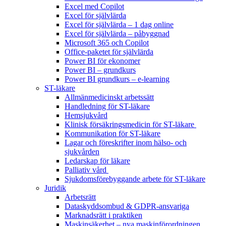
Excel med Copilot
Excel för självlärda
Excel för självlärda – 1 dag online
Excel för självlärda – påbyggnad
Microsoft 365 och Copilot
Office-paketet för självlärda
Power BI för ekonomer
Power BI – grundkurs
Power BI grundkurs – e-learning
ST-läkare
Allmänmedicinskt arbetssätt
Handledning för ST-läkare
Hemsjukvård
Klinisk försäkringsmedicin för ST-läkare
Kommunikation för ST-läkare
Lagar och föreskrifter inom hälso- och
sjukvården
Ledarskap för läkare
Palliativ vård
Sjukdomsförebyggande arbete för ST-läkare
Juridik
Arbetsrätt
Dataskyddsombud & GDPR-ansvariga
Marknadsrätt i praktiken
Maskinsäkerhet – nya maskinförordningen