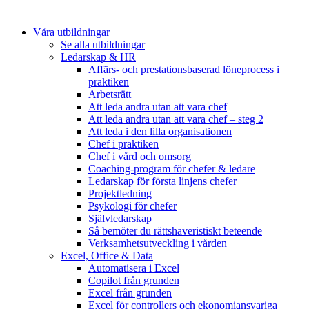
Våra utbildningar
Se alla utbildningar
Ledarskap & HR
Affärs- och prestationsbaserad löneprocess i
praktiken
Arbetsrätt
Att leda andra utan att vara chef
Att leda andra utan att vara chef – steg 2
Att leda i den lilla organisationen
Chef i praktiken
Chef i vård och omsorg
Coaching-program för chefer & ledare
Ledarskap för första linjens chefer
Projektledning
Psykologi för chefer
Självledarskap
Så bemöter du rättshaveristiskt beteende
Verksamhetsutveckling i vården
Excel, Office & Data
Automatisera i Excel
Copilot från grunden
Excel från grunden
Excel för controllers och ekonomiansvariga