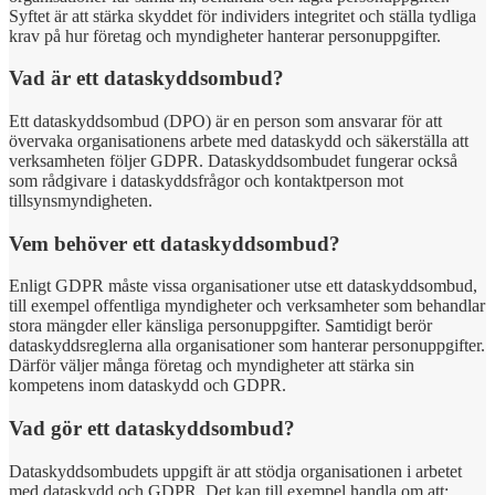
Syftet är att stärka skyddet för individers integritet och ställa tydliga
krav på hur företag och myndigheter hanterar personuppgifter.
Vad är ett dataskyddsombud?
Ett dataskyddsombud (DPO) är en person som ansvarar för att
övervaka organisationens arbete med dataskydd och säkerställa att
verksamheten följer GDPR. Dataskyddsombudet fungerar också
som rådgivare i dataskyddsfrågor och kontaktperson mot
tillsynsmyndigheten.
Vem behöver ett dataskyddsombud?
Enligt GDPR måste vissa organisationer utse ett dataskyddsombud,
till exempel offentliga myndigheter och verksamheter som behandlar
stora mängder eller känsliga personuppgifter. Samtidigt berör
dataskyddsreglerna alla organisationer som hanterar personuppgifter.
Därför väljer många företag och myndigheter att stärka sin
kompetens inom dataskydd och GDPR.
Vad gör ett dataskyddsombud?
Dataskyddsombudets uppgift är att stödja organisationen i arbetet
med dataskydd och GDPR. Det kan till exempel handla om att: