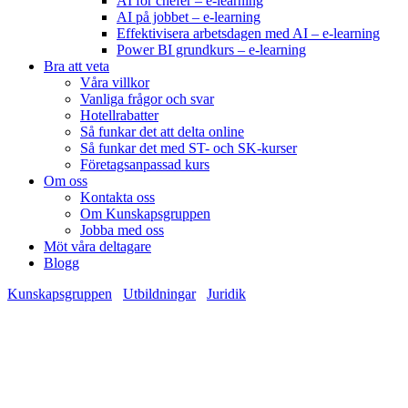
AI för chefer – e-learning
AI på jobbet – e-learning
Effektivisera arbetsdagen med AI – e-learning
Power BI grundkurs – e-learning
Bra att veta
Våra villkor
Vanliga frågor och svar
Hotellrabatter
Så funkar det att delta online
Så funkar det med ST- och SK-kurser
Företagsanpassad kurs
Om oss
Kontakta oss
Om Kunskapsgruppen
Jobba med oss
Möt våra deltagare
Blogg
Kunskapsgruppen
/
Utbildningar
/
Juridik
/
Dataskyddsombud &
GDPR-ansvariga
Dataskyddsombud & GDPR-ansvariga
1 dag