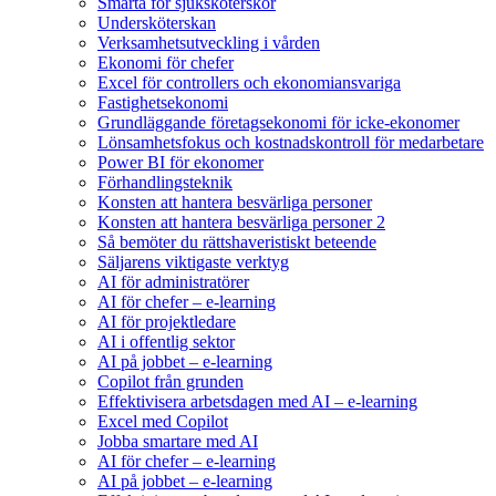
Smärta för sjuksköterskor
Undersköterskan
Verksamhetsutveckling i vården
Ekonomi för chefer
Excel för controllers och ekonomiansvariga
Fastighetsekonomi
Grundläggande företagsekonomi för icke-ekonomer
Lönsamhetsfokus och kostnadskontroll för medarbetare
Power BI för ekonomer
Förhandlingsteknik
Konsten att hantera besvärliga personer
Konsten att hantera besvärliga personer 2
Så bemöter du rättshaveristiskt beteende
Säljarens viktigaste verktyg
AI för administratörer
AI för chefer – e-learning
AI för projektledare
AI i offentlig sektor
AI på jobbet – e-learning
Copilot från grunden
Effektivisera arbetsdagen med AI – e-learning
Excel med Copilot
Jobba smartare med AI
AI för chefer – e-learning
AI på jobbet – e-learning