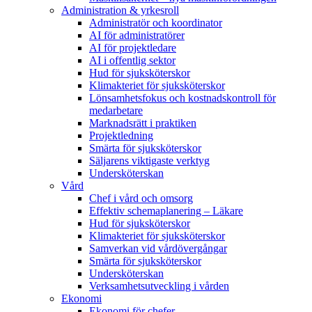
Administration & yrkesroll
Administratör och koordinator
AI för administratörer
AI för projektledare
AI i offentlig sektor
Hud för sjuksköterskor
Klimakteriet för sjuksköterskor
Lönsamhetsfokus och kostnadskontroll för
medarbetare
Marknadsrätt i praktiken
Projektledning
Smärta för sjuksköterskor
Säljarens viktigaste verktyg
Undersköterskan
Vård
Chef i vård och omsorg
Effektiv schemaplanering – Läkare
Hud för sjuksköterskor
Klimakteriet för sjuksköterskor
Samverkan vid vårdövergångar
Smärta för sjuksköterskor
Undersköterskan
Verksamhetsutveckling i vården
Ekonomi
Ekonomi för chefer