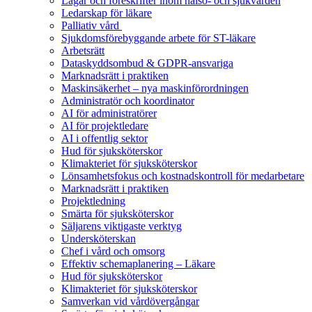
Lagar och föreskrifter inom hälso- och sjukvården
Ledarskap för läkare
Palliativ vård
Sjukdomsförebyggande arbete för ST-läkare
Arbetsrätt
Dataskyddsombud & GDPR-ansvariga
Marknadsrätt i praktiken
Maskinsäkerhet – nya maskinförordningen
Administratör och koordinator
AI för administratörer
AI för projektledare
AI i offentlig sektor
Hud för sjuksköterskor
Klimakteriet för sjuksköterskor
Lönsamhetsfokus och kostnadskontroll för medarbetare
Marknadsrätt i praktiken
Projektledning
Smärta för sjuksköterskor
Säljarens viktigaste verktyg
Undersköterskan
Chef i vård och omsorg
Effektiv schemaplanering – Läkare
Hud för sjuksköterskor
Klimakteriet för sjuksköterskor
Samverkan vid vårdövergångar