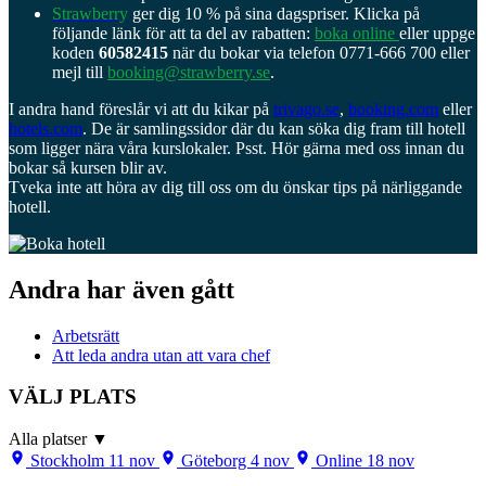
Strawberry
ger dig 10 % på sina dagspriser. Klicka på
följande länk för att ta del av rabatten:
boka online
eller uppge
koden
60582415
när du bokar via telefon 0771-666 700 eller
mejl till
booking@strawberry.se
.
I andra hand föreslår vi att du kikar på
trivago.se
,
booking.com
eller
hotels.com
. De är samlingssidor där du kan söka dig fram till hotell
som ligger nära våra kurslokaler. Psst. Hör gärna med oss innan du
bokar så kursen blir av.
Tveka inte att höra av dig till oss om du önskar tips på närliggande
hotell.
Andra har även gått
Arbetsrätt
Att leda andra utan att vara chef
VÄLJ PLATS
Alla platser
▼
Stockholm
11 nov
Göteborg
4 nov
Online
18 nov