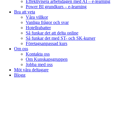
Effektivisera arbetsdagen med AI – e-learning
Power BI grundkurs – e-learning
Bra att veta
Våra villkor
Vanliga frågor och svar
Hotellrabatter
Så funkar det att delta online
Så funkar det med ST- och SK-kurser
Företagsanpassad kurs
Om oss
Kontakta oss
Om Kunskapsgruppen
Jobba med oss
Möt våra deltagare
Blogg