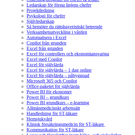
Ledarskap för första linjens chefer
Projektledning
Psykologi för chefer
Självledarskap
Så bemöter du rättshaveristiskt beteende
Verksamhetsutveckling i vården
Automatisera i Excel
Copilot från grunden
Excel från grunden
Excel för controllers och ekonomiansvariga
Excel med Copilot
Excel för självlärda
Excel för självlärda – 1 dag online
Excel för självlärda – påbyggnad
Microsoft 365 och Copilot
Office-paketet för självlärda
Power BI för ekonomer
Power BI – grundkurs
Power BI grundkurs – e-learning
Allmänmedicinskt arbetssätt
Handledning för ST-läkare
Hemsjukvård
Klinisk försäkringsmedicin för ST-läkare
Kommunikation för ST-läkare