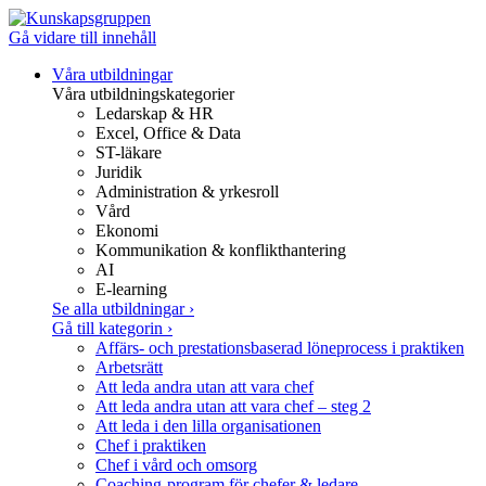
Gå vidare till innehåll
Våra utbildningar
Våra utbildningskategorier
Ledarskap & HR
Excel, Office & Data
ST-läkare
Juridik
Administration & yrkesroll
Vård
Ekonomi
Kommunikation & konflikthantering
AI
E-learning
Se alla utbildningar
›
Gå till kategorin
›
Affärs- och prestationsbaserad löneprocess i praktiken
Arbetsrätt
Att leda andra utan att vara chef
Att leda andra utan att vara chef – steg 2
Att leda i den lilla organisationen
Chef i praktiken
Chef i vård och omsorg
Coaching-program för chefer & ledare