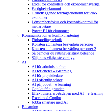
Excel för controllers och ekonomiansvariga
Fastighetsekonomi
Grundläggande företagsekonomi för icke-
ekonomer
Lönsamhetsfokus och kostnadskontroll för
medarbetare
Power BI för ekonomer
Kommunikation & konflikthantering
Förhandlingsteknik
Konsten att hantera besvärliga personer
Konsten att hantera besvärliga personer 2
Så bemöter du rättshaveristiskt beteende
Säljarens viktigaste verktyg
AI
AI för administratörer
AI för chefer – e-learning
AI för projektledare
AI i offentlig sektor
AI på jobbet – e-learning
Copilot från grunden
Effektivisera arbetsdagen med AI – e-learning
Excel med Copilot
Jobba smartare med AI
E-learning