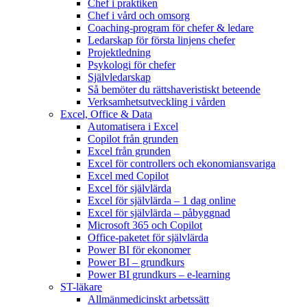
Chef i praktiken
Chef i vård och omsorg
Coaching-program för chefer & ledare
Ledarskap för första linjens chefer
Projektledning
Psykologi för chefer
Självledarskap
Så bemöter du rättshaveristiskt beteende
Verksamhetsutveckling i vården
Excel, Office & Data
Automatisera i Excel
Copilot från grunden
Excel från grunden
Excel för controllers och ekonomiansvariga
Excel med Copilot
Excel för självlärda
Excel för självlärda – 1 dag online
Excel för självlärda – påbyggnad
Microsoft 365 och Copilot
Office-paketet för självlärda
Power BI för ekonomer
Power BI – grundkurs
Power BI grundkurs – e-learning
ST-läkare
Allmänmedicinskt arbetssätt