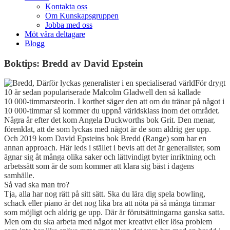
Kontakta oss
Om Kunskapsgruppen
Jobba med oss
Möt våra deltagare
Blogg
Boktips: Bredd av David Epstein
För drygt
10 år sedan populariserade Malcolm Gladwell den så kallade
10 000-timmarsteorin. I korthet säger den att om du tränar på något i
10 000-timmar så kommer du uppnå världsklass inom det området.
Några år efter det kom Angela Duckworths bok Grit. Den menar,
förenklat, att de som lyckas med något är de som aldrig ger upp.
Och 2019 kom David Epsteins bok Bredd (Range) som har en
annan approach. Här leds i stället i bevis att det är generalister, som
ägnar sig åt många olika saker och lättvindigt byter inriktning och
arbetssätt som är de som kommer att klara sig bäst i dagens
samhälle.
Så vad ska man tro?
Tja, alla har nog rätt på sitt sätt. Ska du lära dig spela bowling,
schack eller piano är det nog lika bra att nöta på så många timmar
som möjligt och aldrig ge upp. Där är förutsättningarna ganska satta.
Men om du ska arbeta med något mer kreativt eller lösa problem