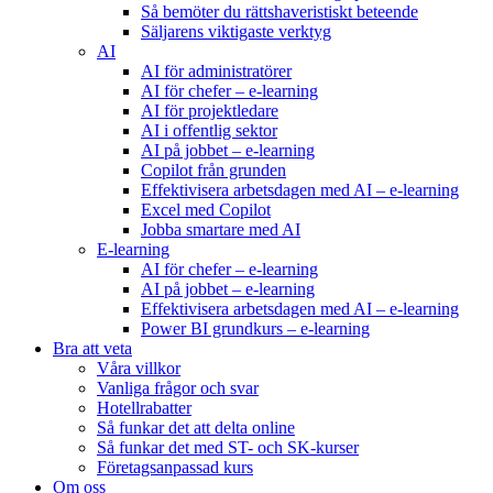
Så bemöter du rättshaveristiskt beteende
Säljarens viktigaste verktyg
AI
AI för administratörer
AI för chefer – e-learning
AI för projektledare
AI i offentlig sektor
AI på jobbet – e-learning
Copilot från grunden
Effektivisera arbetsdagen med AI – e-learning
Excel med Copilot
Jobba smartare med AI
E-learning
AI för chefer – e-learning
AI på jobbet – e-learning
Effektivisera arbetsdagen med AI – e-learning
Power BI grundkurs – e-learning
Bra att veta
Våra villkor
Vanliga frågor och svar
Hotellrabatter
Så funkar det att delta online
Så funkar det med ST- och SK-kurser
Företagsanpassad kurs
Om oss