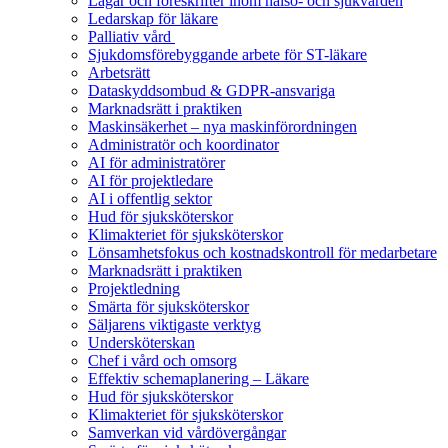
Lagar och föreskrifter inom hälso- och sjukvården
Ledarskap för läkare
Palliativ vård
Sjukdomsförebyggande arbete för ST-läkare
Arbetsrätt
Dataskyddsombud & GDPR-ansvariga
Marknadsrätt i praktiken
Maskinsäkerhet – nya maskinförordningen
Administratör och koordinator
AI för administratörer
AI för projektledare
AI i offentlig sektor
Hud för sjuksköterskor
Klimakteriet för sjuksköterskor
Lönsamhetsfokus och kostnadskontroll för medarbetare
Marknadsrätt i praktiken
Projektledning
Smärta för sjuksköterskor
Säljarens viktigaste verktyg
Undersköterskan
Chef i vård och omsorg
Effektiv schemaplanering – Läkare
Hud för sjuksköterskor
Klimakteriet för sjuksköterskor
Samverkan vid vårdövergångar