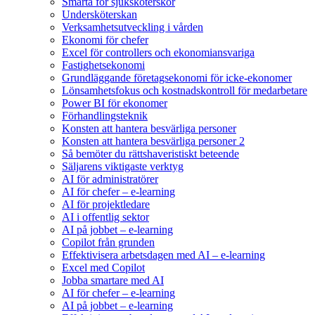
Smärta för sjuksköterskor
Undersköterskan
Verksamhetsutveckling i vården
Ekonomi för chefer
Excel för controllers och ekonomiansvariga
Fastighetsekonomi
Grundläggande företagsekonomi för icke-ekonomer
Lönsamhetsfokus och kostnadskontroll för medarbetare
Power BI för ekonomer
Förhandlingsteknik
Konsten att hantera besvärliga personer
Konsten att hantera besvärliga personer 2
Så bemöter du rättshaveristiskt beteende
Säljarens viktigaste verktyg
AI för administratörer
AI för chefer – e-learning
AI för projektledare
AI i offentlig sektor
AI på jobbet – e-learning
Copilot från grunden
Effektivisera arbetsdagen med AI – e-learning
Excel med Copilot
Jobba smartare med AI
AI för chefer – e-learning
AI på jobbet – e-learning