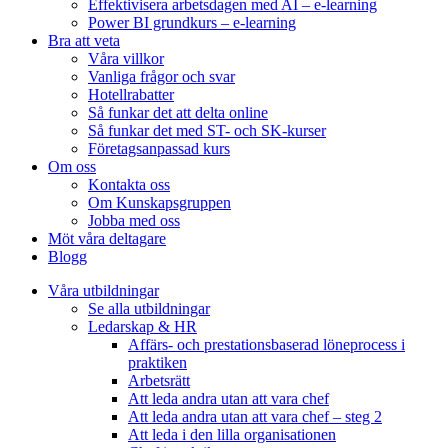
Effektivisera arbetsdagen med AI – e-learning
Power BI grundkurs – e-learning
Bra att veta
Våra villkor
Vanliga frågor och svar
Hotellrabatter
Så funkar det att delta online
Så funkar det med ST- och SK-kurser
Företagsanpassad kurs
Om oss
Kontakta oss
Om Kunskapsgruppen
Jobba med oss
Möt våra deltagare
Blogg
Våra utbildningar
Se alla utbildningar
Ledarskap & HR
Affärs- och prestationsbaserad löneprocess i
praktiken
Arbetsrätt
Att leda andra utan att vara chef
Att leda andra utan att vara chef – steg 2
Att leda i den lilla organisationen