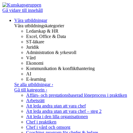
Gå vidare till innehåll
Våra utbildningar
Våra utbildningskategorier
Ledarskap & HR
Excel, Office & Data
ST-läkare
Juridik
Administration & yrkesroll
Vård
Ekonomi
Kommunikation & konflikthantering
AI
E-learning
Se alla utbildningar
›
Gå till kategorin
›
Affärs- och prestationsbaserad löneprocess i praktiken
Arbetsrätt
Att leda andra utan att vara chef
Att leda andra utan att vara chef – steg 2
Att leda i den lilla organisationen
Chef i praktiken
Chef i vård och omsorg
Coaching-program för chefer & ledare