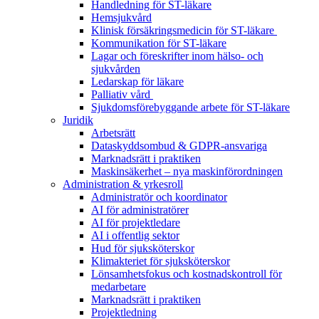
Handledning för ST-läkare
Hemsjukvård
Klinisk försäkringsmedicin för ST-läkare
Kommunikation för ST-läkare
Lagar och föreskrifter inom hälso- och
sjukvården
Ledarskap för läkare
Palliativ vård
Sjukdomsförebyggande arbete för ST-läkare
Juridik
Arbetsrätt
Dataskyddsombud & GDPR-ansvariga
Marknadsrätt i praktiken
Maskinsäkerhet – nya maskinförordningen
Administration & yrkesroll
Administratör och koordinator
AI för administratörer
AI för projektledare
AI i offentlig sektor
Hud för sjuksköterskor
Klimakteriet för sjuksköterskor
Lönsamhetsfokus och kostnadskontroll för
medarbetare
Marknadsrätt i praktiken
Projektledning