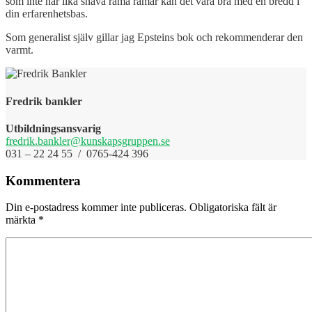
som inte har lika snäva rama ramar kan det vara bra med en bredd i
din erfarenhetsbas.
Som generalist själv gillar jag Epsteins bok och rekommenderar den
varmt.
Fredrik bankler
Utbildningsansvarig
fredrik.bankler@kunskapsgruppen.se
031 – 22 24 55 / 0765-424 396
Kommentera
Din e-postadress kommer inte publiceras.
Obligatoriska fält är
märkta
*