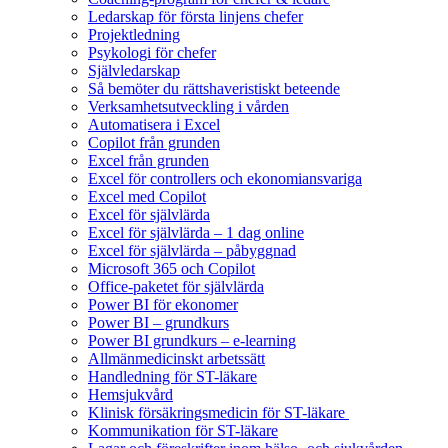
Ledarskap för första linjens chefer
Projektledning
Psykologi för chefer
Självledarskap
Så bemöter du rättshaveristiskt beteende
Verksamhetsutveckling i vården
Automatisera i Excel
Copilot från grunden
Excel från grunden
Excel för controllers och ekonomiansvariga
Excel med Copilot
Excel för självlärda
Excel för självlärda – 1 dag online
Excel för självlärda – påbyggnad
Microsoft 365 och Copilot
Office-paketet för självlärda
Power BI för ekonomer
Power BI – grundkurs
Power BI grundkurs – e-learning
Allmänmedicinskt arbetssätt
Handledning för ST-läkare
Hemsjukvård
Klinisk försäkringsmedicin för ST-läkare
Kommunikation för ST-läkare