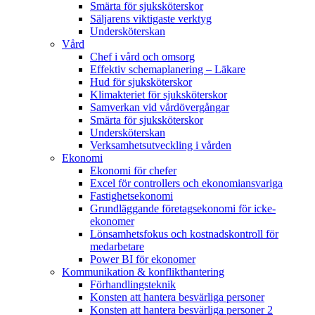
Smärta för sjuksköterskor
Säljarens viktigaste verktyg
Undersköterskan
Vård
Chef i vård och omsorg
Effektiv schemaplanering – Läkare
Hud för sjuksköterskor
Klimakteriet för sjuksköterskor
Samverkan vid vårdövergångar
Smärta för sjuksköterskor
Undersköterskan
Verksamhetsutveckling i vården
Ekonomi
Ekonomi för chefer
Excel för controllers och ekonomiansvariga
Fastighetsekonomi
Grundläggande företagsekonomi för icke-
ekonomer
Lönsamhetsfokus och kostnadskontroll för
medarbetare
Power BI för ekonomer
Kommunikation & konflikthantering
Förhandlingsteknik
Konsten att hantera besvärliga personer
Konsten att hantera besvärliga personer 2