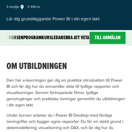
5 990 kr
5 timmar
Lär dig grundläggande Power BI i din egen takt.
OM KURSEN
PROGRAM
KURSLEDARE
BRA ATT VETA
TILL ANMÄLAN
OM UTBILDNINGEN
Den här e-learningen ger dig en praktisk introduktion till Power
BI och lär dig hur du omvandlar data till tydliga rapporter och
visualiseringar. Genom förinspelade filmer, tydliga
genomgångar och praktiska övningar genomför du utbildningen
i din egen takt.
Under kursen arbetar du i Power BI Desktop med färdiga
övningsfiler och bygger egna rapporter. Du får en stabil grund i
datamodellering, visualisering och DAX, och lär dig hur du