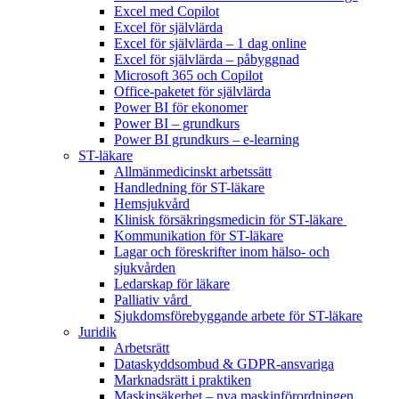
Excel med Copilot
Excel för självlärda
Excel för självlärda – 1 dag online
Excel för självlärda – påbyggnad
Microsoft 365 och Copilot
Office-paketet för självlärda
Power BI för ekonomer
Power BI – grundkurs
Power BI grundkurs – e-learning
ST-läkare
Allmänmedicinskt arbetssätt
Handledning för ST-läkare
Hemsjukvård
Klinisk försäkringsmedicin för ST-läkare
Kommunikation för ST-läkare
Lagar och föreskrifter inom hälso- och
sjukvården
Ledarskap för läkare
Palliativ vård
Sjukdomsförebyggande arbete för ST-läkare
Juridik
Arbetsrätt
Dataskyddsombud & GDPR-ansvariga
Marknadsrätt i praktiken
Maskinsäkerhet – nya maskinförordningen