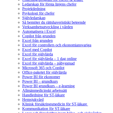
Ledarskap för första linjens chefer
Projektledning
Psykologi för chefer
Självledarskap
Så bemöter du rättshaveristiskt beteende
Verksamhetsutveckling i vården
Automatisera i Excel
Copilot från grunden
Excel från grunden
Excel för controllers och ekonomiansvariga
Excel med Copilot
Excel för självlärda
Excel för självlärda – 1 dag online
Excel för självlärda – påbyggnad
Microsoft 365 och Copilot
Office-paketet för självlärda
Power BI för ekonomer
Power BI – grundkurs
Power BI grundkurs – e-learning
Allmänmedicinskt arbetssätt
Handledning för ST-läkare
Hemsjukvård
Klinisk försäkringsmedicin för ST-läkare
Kommunikation för ST-läkare