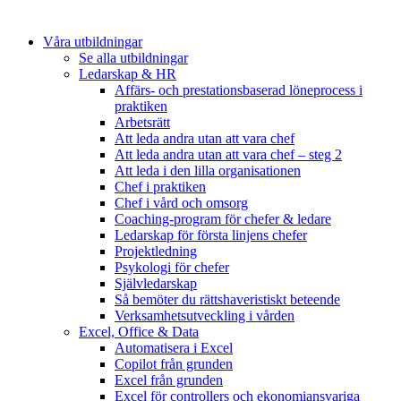
Våra utbildningar
Se alla utbildningar
Ledarskap & HR
Affärs- och prestationsbaserad löneprocess i
praktiken
Arbetsrätt
Att leda andra utan att vara chef
Att leda andra utan att vara chef – steg 2
Att leda i den lilla organisationen
Chef i praktiken
Chef i vård och omsorg
Coaching-program för chefer & ledare
Ledarskap för första linjens chefer
Projektledning
Psykologi för chefer
Självledarskap
Så bemöter du rättshaveristiskt beteende
Verksamhetsutveckling i vården
Excel, Office & Data
Automatisera i Excel
Copilot från grunden
Excel från grunden
Excel för controllers och ekonomiansvariga