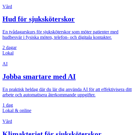
Vård
Hud för sjuksköterskor
En tvådagarskurs för sjuksköterskor som möter patienter med
hudbesvär i fysiska möten, telefon- och digitala kontakter.
2 dagar
Lokal
AI
Jobba smartare med AI
En praktisk heldag där du lär dig använda AI för att effektivisera ditt
arbete och automatisera återkommande uppgifter.
1 dag
Lokal & online
Vård
Klimakteriet för sjuksköterskor