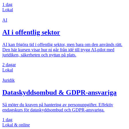
1 dag
Lokal
AI
AI i offentlig sektor
AI kan frigöra tid i offentlig sektor, men bara om den används rätt.
Den här kursen visar hur ni går från idé till trygg AI-pilot med
juridiken, säkerheten och nyttan på plats.
2 dagar
Lokal
Juridik
Dataskyddsombud & GDPR-ansvariga
Så möter du kraven på hantering av personuppgifter. Effektiv
endagskurs för dataskyddsombud och GDPR-ansvariga.
1 dag
Lokal & online