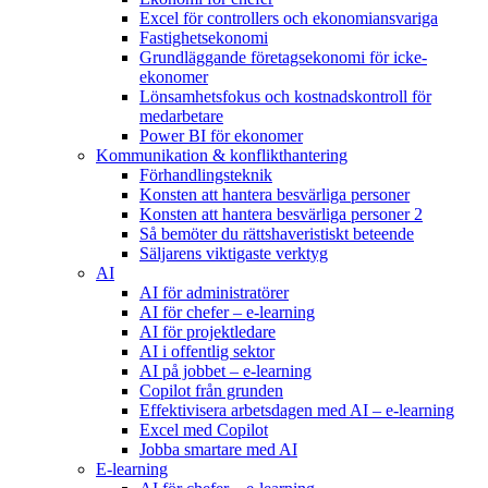
Excel för controllers och ekonomiansvariga
Fastighetsekonomi
Grundläggande företagsekonomi för icke-
ekonomer
Lönsamhetsfokus och kostnadskontroll för
medarbetare
Power BI för ekonomer
Kommunikation & konflikthantering
Förhandlingsteknik
Konsten att hantera besvärliga personer
Konsten att hantera besvärliga personer 2
Så bemöter du rättshaveristiskt beteende
Säljarens viktigaste verktyg
AI
AI för administratörer
AI för chefer – e-learning
AI för projektledare
AI i offentlig sektor
AI på jobbet – e-learning
Copilot från grunden
Effektivisera arbetsdagen med AI – e-learning
Excel med Copilot
Jobba smartare med AI
E-learning