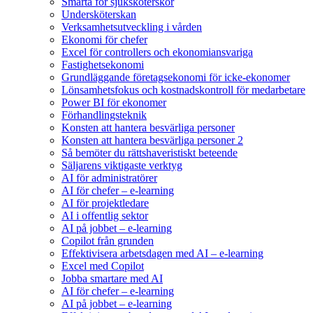
Smärta för sjuksköterskor
Undersköterskan
Verksamhetsutveckling i vården
Ekonomi för chefer
Excel för controllers och ekonomiansvariga
Fastighetsekonomi
Grundläggande företagsekonomi för icke-ekonomer
Lönsamhetsfokus och kostnadskontroll för medarbetare
Power BI för ekonomer
Förhandlingsteknik
Konsten att hantera besvärliga personer
Konsten att hantera besvärliga personer 2
Så bemöter du rättshaveristiskt beteende
Säljarens viktigaste verktyg
AI för administratörer
AI för chefer – e-learning
AI för projektledare
AI i offentlig sektor
AI på jobbet – e-learning
Copilot från grunden
Effektivisera arbetsdagen med AI – e-learning
Excel med Copilot
Jobba smartare med AI
AI för chefer – e-learning
AI på jobbet – e-learning