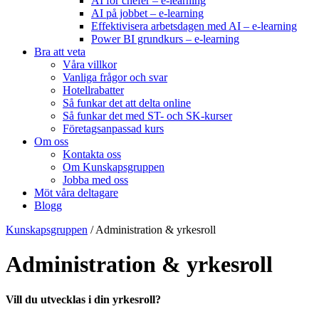
AI för chefer – e-learning
AI på jobbet – e-learning
Effektivisera arbetsdagen med AI – e-learning
Power BI grundkurs – e-learning
Bra att veta
Våra villkor
Vanliga frågor och svar
Hotellrabatter
Så funkar det att delta online
Så funkar det med ST- och SK-kurser
Företagsanpassad kurs
Om oss
Kontakta oss
Om Kunskapsgruppen
Jobba med oss
Möt våra deltagare
Blogg
Kunskapsgruppen
/
Administration & yrkesroll
Administration & yrkesroll
Vill du utvecklas i din yrkesroll?