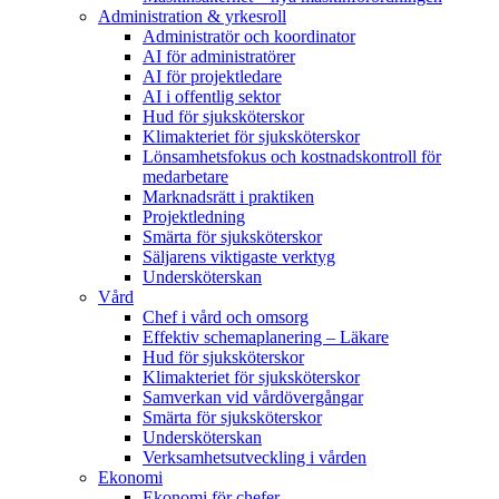
Administration & yrkesroll
Administratör och koordinator
AI för administratörer
AI för projektledare
AI i offentlig sektor
Hud för sjuksköterskor
Klimakteriet för sjuksköterskor
Lönsamhetsfokus och kostnadskontroll för
medarbetare
Marknadsrätt i praktiken
Projektledning
Smärta för sjuksköterskor
Säljarens viktigaste verktyg
Undersköterskan
Vård
Chef i vård och omsorg
Effektiv schemaplanering – Läkare
Hud för sjuksköterskor
Klimakteriet för sjuksköterskor
Samverkan vid vårdövergångar
Smärta för sjuksköterskor
Undersköterskan
Verksamhetsutveckling i vården
Ekonomi
Ekonomi för chefer