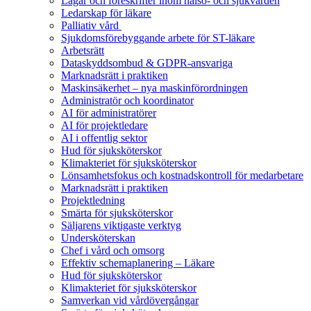
Lagar och föreskrifter inom hälso- och sjukvården
Ledarskap för läkare
Palliativ vård
Sjukdomsförebyggande arbete för ST-läkare
Arbetsrätt
Dataskyddsombud & GDPR-ansvariga
Marknadsrätt i praktiken
Maskinsäkerhet – nya maskinförordningen
Administratör och koordinator
AI för administratörer
AI för projektledare
AI i offentlig sektor
Hud för sjuksköterskor
Klimakteriet för sjuksköterskor
Lönsamhetsfokus och kostnadskontroll för medarbetare
Marknadsrätt i praktiken
Projektledning
Smärta för sjuksköterskor
Säljarens viktigaste verktyg
Undersköterskan
Chef i vård och omsorg
Effektiv schemaplanering – Läkare
Hud för sjuksköterskor
Klimakteriet för sjuksköterskor
Samverkan vid vårdövergångar