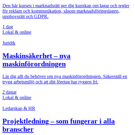
Den här kursen i marknadsrätt ger dig kunskap om lagar och regler
för reklam och kommunikation, såsom marknadsföringslagen,
upphovsrätt och GDPR.
1 dag
Lokal & online
Juridik
Maskinsäkerhet – nya
maskinförordningen
Lär dig allt du behöver om nya maskinförordningen. Säkerställ en
trygg arbetsmiljö och att ditt företag har ryggen fri.
2 dagar
Lokal & online
Ledarskap & HR
Projektledning – som fungerar i alla
branscher