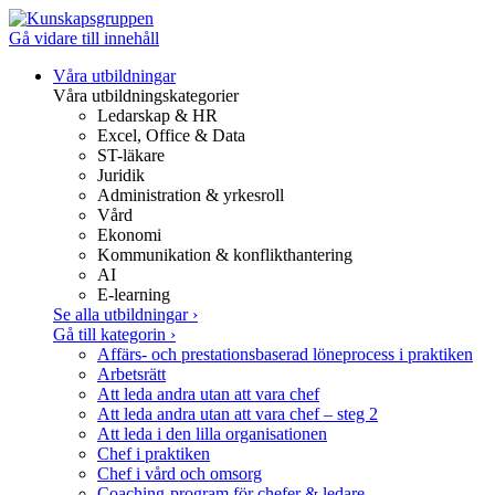
Gå vidare till innehåll
Våra utbildningar
Våra utbildningskategorier
Ledarskap & HR
Excel, Office & Data
ST-läkare
Juridik
Administration & yrkesroll
Vård
Ekonomi
Kommunikation & konflikthantering
AI
E-learning
Se alla utbildningar
›
Gå till kategorin
›
Affärs- och prestationsbaserad löneprocess i praktiken
Arbetsrätt
Att leda andra utan att vara chef
Att leda andra utan att vara chef – steg 2
Att leda i den lilla organisationen
Chef i praktiken
Chef i vård och omsorg
Coaching-program för chefer & ledare