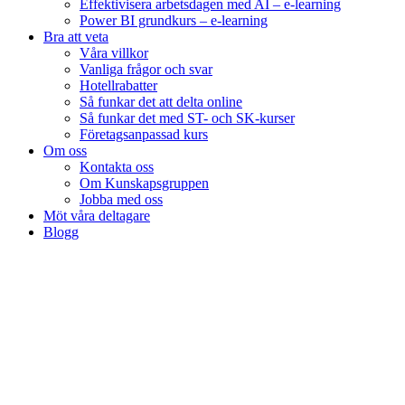
Effektivisera arbetsdagen med AI – e-learning
Power BI grundkurs – e-learning
Bra att veta
Våra villkor
Vanliga frågor och svar
Hotellrabatter
Så funkar det att delta online
Så funkar det med ST- och SK-kurser
Företagsanpassad kurs
Om oss
Kontakta oss
Om Kunskapsgruppen
Jobba med oss
Möt våra deltagare
Blogg