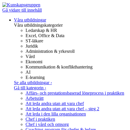
Gå vidare till innehåll
Våra utbildningar
Våra utbildningskategorier
Ledarskap & HR
Excel, Office & Data
ST-läkare
Juridik
Administration & yrkesroll
Vård
Ekonomi
Kommunikation & konflikthantering
AI
E-learning
Se alla utbildningar
›
Gå till kategorin
›
Affärs- och prestationsbaserad löneprocess i praktiken
Arbetsrätt
Att leda andra utan att vara chef
Att leda andra utan att vara chef – steg 2
Att leda i den lilla organisationen
Chef i praktiken
Chef i vård och omsorg
Coaching-program för chefer & ledare