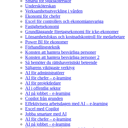
Smärta för sjuksköterskor
Undersköterskan
Verksamhetsutveckling i vården
Ekonomi för chefer
Excel för controllers och ekonomiansvariga
Fastighetsekonomi
Grundläggande företagsekonomi för icke-ekonomer
Lönsamhetsfokus och kostnadskontroll för medarbetare
Power BI för ekonomer
Förhandlingsteknik
Konsten att hantera besvärliga personer
Konsten att hantera besvärliga personer 2
Så bemöter du rättshaveristiskt beteende
Säljarens viktigaste verktyg
AI för administratörer
AI för chefer – e-learning
AI för projektledare
AI i offentlig sektor
AI på jobbet – e-learning
Copilot från grunden
Effektivisera arbetsdagen med AI – e-learning
Excel med Copilot
Jobba smartare med AI
AI för chefer – e-learning
AI på jobbet – e-learning