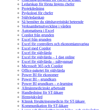
Ledarskap för första linjens chefer
Projektledning
Psykologi för chefer
Självledarskap
Så bemöter du rättshaveristiskt beteende
Verksamhetsutveckling i vården
Automatisera i Excel
Copilot från grunden
Excel från grunden
Excel för controllers och ekonomiansvariga
Excel med Copilot
Excel för självlärda
Excel för självlärda – 1 dag online
Excel för självlärda – påbyggnad
Microsoft 365 och Copilot
Office-paketet för självlärda
Power BI för ekonomer
Power BI – grundkurs
Power BI grundkurs – e-learning
Allmänmedicinskt arbetssätt
Handledning för ST-läkare
Hemsjukvård
Klinisk försäkringsmedicin för ST-läkare
Kommunikation för ST-läkare