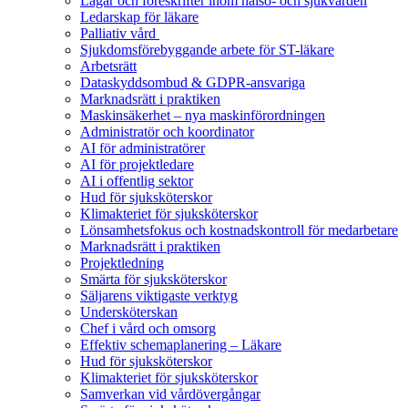
Lagar och föreskrifter inom hälso- och sjukvården
Ledarskap för läkare
Palliativ vård
Sjukdomsförebyggande arbete för ST-läkare
Arbetsrätt
Dataskyddsombud & GDPR-ansvariga
Marknadsrätt i praktiken
Maskinsäkerhet – nya maskinförordningen
Administratör och koordinator
AI för administratörer
AI för projektledare
AI i offentlig sektor
Hud för sjuksköterskor
Klimakteriet för sjuksköterskor
Lönsamhetsfokus och kostnadskontroll för medarbetare
Marknadsrätt i praktiken
Projektledning
Smärta för sjuksköterskor
Säljarens viktigaste verktyg
Undersköterskan
Chef i vård och omsorg
Effektiv schemaplanering – Läkare
Hud för sjuksköterskor
Klimakteriet för sjuksköterskor
Samverkan vid vårdövergångar