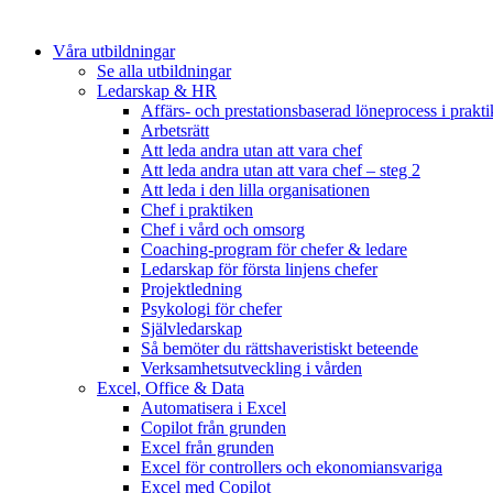
Våra utbildningar
Se alla utbildningar
Ledarskap & HR
Affärs- och prestationsbaserad löneprocess i prakt
Arbetsrätt
Att leda andra utan att vara chef
Att leda andra utan att vara chef – steg 2
Att leda i den lilla organisationen
Chef i praktiken
Chef i vård och omsorg
Coaching-program för chefer & ledare
Ledarskap för första linjens chefer
Projektledning
Psykologi för chefer
Självledarskap
Så bemöter du rättshaveristiskt beteende
Verksamhetsutveckling i vården
Excel, Office & Data
Automatisera i Excel
Copilot från grunden
Excel från grunden
Excel för controllers och ekonomiansvariga
Excel med Copilot