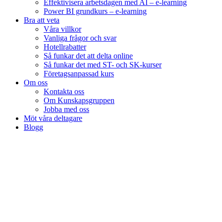
Effektivisera arbetsdagen med AI – e-learning
Power BI grundkurs – e-learning
Bra att veta
Våra villkor
Vanliga frågor och svar
Hotellrabatter
Så funkar det att delta online
Så funkar det med ST- och SK-kurser
Företagsanpassad kurs
Om oss
Kontakta oss
Om Kunskapsgruppen
Jobba med oss
Möt våra deltagare
Blogg