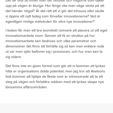
Det tar ofta tid innan man ser resultat och frågorna som dyker
upp på vägen är kluriga. Hur länge ska man våga vänta på att
det händer något? Är det rätt att vi gör det inhouse eller skulle
vi öppna ett nytt bolag som förvaltar innovationerna? Vad är
egentligen rimliga mätvärden för våra nya innovationer?
I boken får man ett bra teoretiskt ramverk att placera ut sitt eget
innovationsarbete inom. Genom att få en struktur på hur
innovationsarbete kan bedrivas och vilka parametrar och
dimensioner det finns att förhålla sig så kan man enklare reda
ut var man själv befinner sig i processen, och hur man kan ta
sig vidare.
Det finns inte en given formel som gör att ni kommer att lyckas
hitta er organisations dolda potential, men jag tror att Axelsons
bok kommer att hjälpa de flesta som är intresserade att ta ett
steg på vägen och förbättra oddsen med att lyckas skapa nya
lönsamma affärsområden.