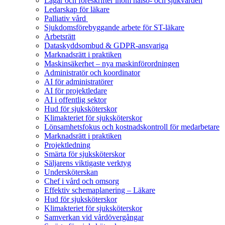
Lagar och föreskrifter inom hälso- och sjukvården
Ledarskap för läkare
Palliativ vård
Sjukdomsförebyggande arbete för ST-läkare
Arbetsrätt
Dataskyddsombud & GDPR-ansvariga
Marknadsrätt i praktiken
Maskinsäkerhet – nya maskinförordningen
Administratör och koordinator
AI för administratörer
AI för projektledare
AI i offentlig sektor
Hud för sjuksköterskor
Klimakteriet för sjuksköterskor
Lönsamhetsfokus och kostnadskontroll för medarbetare
Marknadsrätt i praktiken
Projektledning
Smärta för sjuksköterskor
Säljarens viktigaste verktyg
Undersköterskan
Chef i vård och omsorg
Effektiv schemaplanering – Läkare
Hud för sjuksköterskor
Klimakteriet för sjuksköterskor
Samverkan vid vårdövergångar