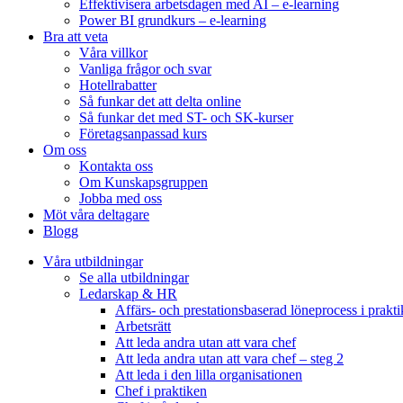
Effektivisera arbetsdagen med AI – e-learning
Power BI grundkurs – e-learning
Bra att veta
Våra villkor
Vanliga frågor och svar
Hotellrabatter
Så funkar det att delta online
Så funkar det med ST- och SK-kurser
Företagsanpassad kurs
Om oss
Kontakta oss
Om Kunskapsgruppen
Jobba med oss
Möt våra deltagare
Blogg
Våra utbildningar
Se alla utbildningar
Ledarskap & HR
Affärs- och prestationsbaserad löneprocess i prakt
Arbetsrätt
Att leda andra utan att vara chef
Att leda andra utan att vara chef – steg 2
Att leda i den lilla organisationen
Chef i praktiken