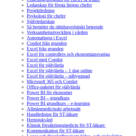
Ledarskap för första linjens chefer
Projektledning
Psykologi för chefer
Självledarskap
Så bemöter du rättshaveristiskt beteende
Verksamhetsutveckling i vården
Automatisera i Excel
Copilot från grunden
Excel från grunden
Excel för controllers och ekonomiansvariga
Excel med Copilot
Excel för självlärda
Excel för självlärda – 1 dag online
Excel för självlärda – påbyggnad
Microsoft 365 och Copilot
Office-paketet för självlärda
Power BI för ekonomer
Power BI – grundkurs
Power BI grundkurs – e-learning
Allmänmedicinskt arbetssätt
Handledning för ST-läkare
Hemsjukvård
Klinisk försäkringsmedicin för ST-läkare
Kommunikation för ST-läkare