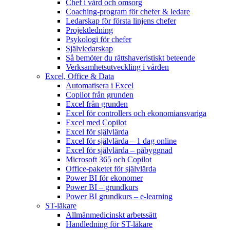
Chef i vård och omsorg
Coaching-program för chefer & ledare
Ledarskap för första linjens chefer
Projektledning
Psykologi för chefer
Självledarskap
Så bemöter du rättshaveristiskt beteende
Verksamhetsutveckling i vården
Excel, Office & Data
Automatisera i Excel
Copilot från grunden
Excel från grunden
Excel för controllers och ekonomiansvariga
Excel med Copilot
Excel för självlärda
Excel för självlärda – 1 dag online
Excel för självlärda – påbyggnad
Microsoft 365 och Copilot
Office-paketet för självlärda
Power BI för ekonomer
Power BI – grundkurs
Power BI grundkurs – e-learning
ST-läkare
Allmänmedicinskt arbetssätt
Handledning för ST-läkare