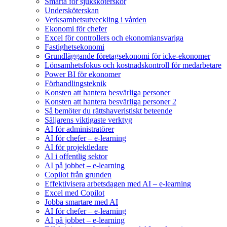
Smärta för sjuksköterskor
Undersköterskan
Verksamhetsutveckling i vården
Ekonomi för chefer
Excel för controllers och ekonomiansvariga
Fastighetsekonomi
Grundläggande företagsekonomi för icke-ekonomer
Lönsamhetsfokus och kostnadskontroll för medarbetare
Power BI för ekonomer
Förhandlingsteknik
Konsten att hantera besvärliga personer
Konsten att hantera besvärliga personer 2
Så bemöter du rättshaveristiskt beteende
Säljarens viktigaste verktyg
AI för administratörer
AI för chefer – e-learning
AI för projektledare
AI i offentlig sektor
AI på jobbet – e-learning
Copilot från grunden
Effektivisera arbetsdagen med AI – e-learning
Excel med Copilot
Jobba smartare med AI
AI för chefer – e-learning
AI på jobbet – e-learning