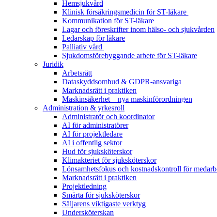
Hemsjukvård
Klinisk försäkringsmedicin för ST-läkare
Kommunikation för ST-läkare
Lagar och föreskrifter inom hälso- och sjukvården
Ledarskap för läkare
Palliativ vård
Sjukdomsförebyggande arbete för ST-läkare
Juridik
Arbetsrätt
Dataskyddsombud & GDPR-ansvariga
Marknadsrätt i praktiken
Maskinsäkerhet – nya maskinförordningen
Administration & yrkesroll
Administratör och koordinator
AI för administratörer
AI för projektledare
AI i offentlig sektor
Hud för sjuksköterskor
Klimakteriet för sjuksköterskor
Lönsamhetsfokus och kostnadskontroll för medarb
Marknadsrätt i praktiken
Projektledning
Smärta för sjuksköterskor
Säljarens viktigaste verktyg
Undersköterskan