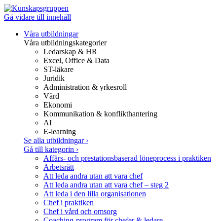
Gå vidare till innehåll
Våra utbildningar
Våra utbildningskategorier
Ledarskap & HR
Excel, Office & Data
ST-läkare
Juridik
Administration & yrkesroll
Vård
Ekonomi
Kommunikation & konflikthantering
AI
E-learning
Se alla utbildningar
›
Gå till kategorin
›
Affärs- och prestationsbaserad löneprocess i praktiken
Arbetsrätt
Att leda andra utan att vara chef
Att leda andra utan att vara chef – steg 2
Att leda i den lilla organisationen
Chef i praktiken
Chef i vård och omsorg
Coaching-program för chefer & ledare