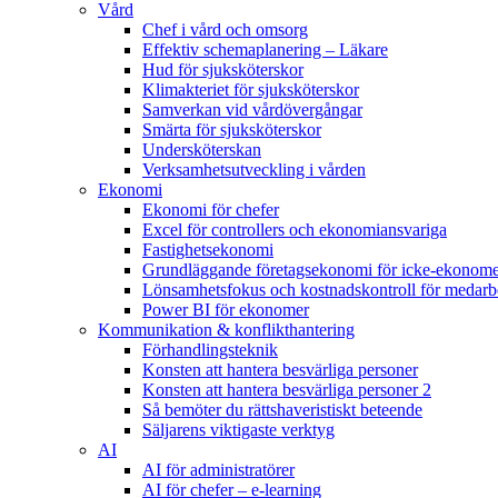
Vård
Chef i vård och omsorg
Effektiv schemaplanering – Läkare
Hud för sjuksköterskor
Klimakteriet för sjuksköterskor
Samverkan vid vårdövergångar
Smärta för sjuksköterskor
Undersköterskan
Verksamhetsutveckling i vården
Ekonomi
Ekonomi för chefer
Excel för controllers och ekonomiansvariga
Fastighetsekonomi
Grundläggande företagsekonomi för icke-ekonom
Lönsamhetsfokus och kostnadskontroll för medarb
Power BI för ekonomer
Kommunikation & konflikthantering
Förhandlingsteknik
Konsten att hantera besvärliga personer
Konsten att hantera besvärliga personer 2
Så bemöter du rättshaveristiskt beteende
Säljarens viktigaste verktyg
AI
AI för administratörer
AI för chefer – e-learning