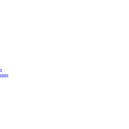
er
etare