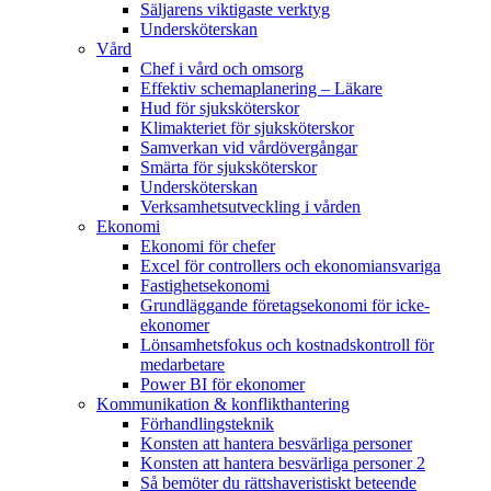
Säljarens viktigaste verktyg
Undersköterskan
Vård
Chef i vård och omsorg
Effektiv schemaplanering – Läkare
Hud för sjuksköterskor
Klimakteriet för sjuksköterskor
Samverkan vid vårdövergångar
Smärta för sjuksköterskor
Undersköterskan
Verksamhetsutveckling i vården
Ekonomi
Ekonomi för chefer
Excel för controllers och ekonomiansvariga
Fastighetsekonomi
Grundläggande företagsekonomi för icke-
ekonomer
Lönsamhetsfokus och kostnadskontroll för
medarbetare
Power BI för ekonomer
Kommunikation & konflikthantering
Förhandlingsteknik
Konsten att hantera besvärliga personer
Konsten att hantera besvärliga personer 2
Så bemöter du rättshaveristiskt beteende