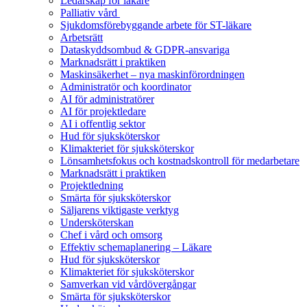
Ledarskap för läkare
Palliativ vård
Sjukdomsförebyggande arbete för ST-läkare
Arbetsrätt
Dataskyddsombud & GDPR-ansvariga
Marknadsrätt i praktiken
Maskinsäkerhet – nya maskinförordningen
Administratör och koordinator
AI för administratörer
AI för projektledare
AI i offentlig sektor
Hud för sjuksköterskor
Klimakteriet för sjuksköterskor
Lönsamhetsfokus och kostnadskontroll för medarbetare
Marknadsrätt i praktiken
Projektledning
Smärta för sjuksköterskor
Säljarens viktigaste verktyg
Undersköterskan
Chef i vård och omsorg
Effektiv schemaplanering – Läkare
Hud för sjuksköterskor
Klimakteriet för sjuksköterskor
Samverkan vid vårdövergångar
Smärta för sjuksköterskor