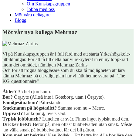
Om Kunskapsgruppen
Jobba med oss
Möt våra deltagare
Blogg
Möt vår nya kollega Mehrnaz
Vi på Kunskapsgruppen är i full färd med att starta Yrkeshögskole-
utbildningar. För att få till detta har vi rekryterat in en ny toppkraft
inom det området, nämligen Mehrnaz Zarins.
Och för att trogna bloggläsare som du ska få möjligheten att lära
känna Mehrnaz på ett ytligt plan har vi låtit henne svara på ”The
KG-questionnaire”
Ålder?
35 hela jordsnurr.
Bor?
Örgryte (Alltså inte i Göteborg, utan i Örgryte).
Familjesituation?
Påfrestande.
Smeknamn på högstadiet?
Samma som nu – Merre.
Uppväxt?
Linköping, livets stad.
Typisk jobblunch?
Lunchen är svår. Finns inget typiskt med den.
Dricker helst?
Beror på, men oftast bubbelvatten utan smak. Måste
jag välja smak på bubbelvattnet får det bli päron.
Kom med ett boktips!
Kay Pollak – Ett bättre liv. Alla bör läsa den!