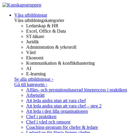
Gå
Våra utbildningar
vidare
Våra utbildningskategorier
till
Ledarskap & HR
innehåll
Excel, Office & Data
ST-läkare
Juridik
Administration & yrkesroll
Vård
Ekonomi
Kommunikation & konflikthantering
AI
E-learning
Se alla utbildningar
›
Gå till kategorin
›
Affärs- och prestationsbaserad löneprocess i praktiken
Arbetsrätt
Att leda andra utan att vara chef
Att leda andra utan att vara chef – steg 2
Att leda i den lilla organisationen
Chef i praktiken
Chef i vård och omsorg
Coaching-program för chefer & ledare
Ledarskap för första linjens chefer