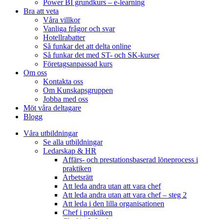
Power BI grundkurs – e-learning
Bra att veta
Våra villkor
Vanliga frågor och svar
Hotellrabatter
Så funkar det att delta online
Så funkar det med ST- och SK-kurser
Företagsanpassad kurs
Om oss
Kontakta oss
Om Kunskapsgruppen
Jobba med oss
Möt våra deltagare
Blogg
Våra utbildningar
Se alla utbildningar
Ledarskap & HR
Affärs- och prestationsbaserad löneprocess i
praktiken
Arbetsrätt
Att leda andra utan att vara chef
Att leda andra utan att vara chef – steg 2
Att leda i den lilla organisationen
Chef i praktiken