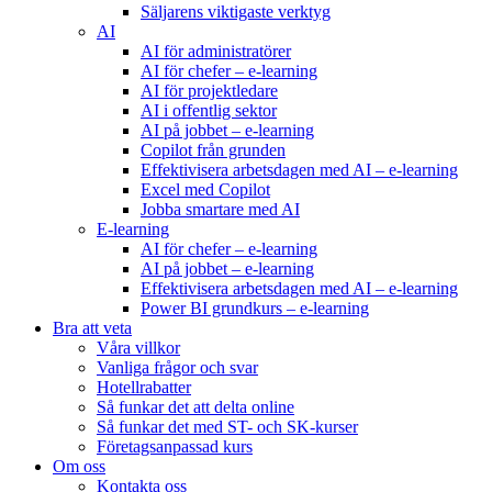
Säljarens viktigaste verktyg
AI
AI för administratörer
AI för chefer – e-learning
AI för projektledare
AI i offentlig sektor
AI på jobbet – e-learning
Copilot från grunden
Effektivisera arbetsdagen med AI – e-learning
Excel med Copilot
Jobba smartare med AI
E-learning
AI för chefer – e-learning
AI på jobbet – e-learning
Effektivisera arbetsdagen med AI – e-learning
Power BI grundkurs – e-learning
Bra att veta
Våra villkor
Vanliga frågor och svar
Hotellrabatter
Så funkar det att delta online
Så funkar det med ST- och SK-kurser
Företagsanpassad kurs
Om oss
Kontakta oss