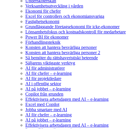
Undersköterskan
Verksamhetsutveckling i vården
Ekonomi för chefer
Excel för controllers och ekonomiansvariga
Fastighetsekonomi
Grundläggande företagsekonomi för icke-ekonomer
Lönsamhetsfokus och kostnadskontroll för medarbetare
Power BI för ekonomer
Förhandlingsteknik
Konsten att hantera besvärliga personer
Konsten att hantera besvärliga personer 2
Så bemöter du rättshaveristiskt beteende
Säljarens viktigaste verktyg
AI för administratörer
AI för chefer – e-learning
AI för projektledare
AI i offentlig sektor
AI på jobbet – e-learning
Copilot från grunden
Effektivisera arbetsdagen med AI – e-learning
Excel med Copilot
Jobba smartare med AI
AI för chefer – e-learning
AI på jobbet – e-learning
Effektivisera arbetsdagen med AI – e-learning