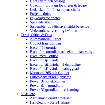
Chef i vård och omsorg
Coaching-program för chefer & ledare
Ledarskap för första linjens chefer
Projektledning
Psykologi för chefer
Självledarskap
Så bemöter du rättshaveristiskt beteende
Verksamhetsutveckling i vården
Excel, Office & Data
Automatisera i Excel
Copilot från grunden
Excel från grunden
Excel för controllers och ekonomiansvariga
Excel med Copilot
Excel för självlärda
Excel för självlärda – 1 dag online
Excel för självlärda – påbyggnad
Microsoft 365 och Copilot
Office-paketet för självlärda
Power BI för ekonomer
Power BI – grundkurs
Power BI grundkurs – e-learning
ST-läkare
Allmänmedicinskt arbetssätt
Handledning för ST-läkare