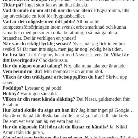
Tittar på?
Inget stort fan av att titta faktiskt.
Vad drömde du om att bli när du var liten?
Flygvärdinna, tills
jag utvecklade en fobi för flygplatsbaciller.
Vad är det roligaste med ditt jobb?
Att bidra till
kompetensförsörjningen inom svensk arbetsmarknad och kunna
samarbeta med personer i olika befattning, i så många olika
branscher. Det är verkligen en ynnest!
När var du riktigt lycklig senast?
Nyss, när jag fick in en bra
avsikt! Så får man inte säga, men jag är nog lycklig hela tiden.
En bra låt:
Tearin’ up my heart med Nsync. Livets låt.
Vilket är
ditt favoritgodis?
Chokladrussin.
Har du någon oanad talang?
Nix, alla mina talanger är anade.
Vem beundrar du?
Min mamma! Hon är min idol.
Vilken är den tråkigaste arbetsuppgiften du har?
Skriva upp
saker.
Poddtips?
Lyssnar ej på podd.
Hobby?
Har ingen särskild.
Vilken är din mest kända släkting?
Dai Naser, guldsmeden från
Esfahan.
Hur känd skulle du säga att han är?
Jag hittar inget på Google…
Han är en tia på kändisskalan skulle jag säga, i alla fall i sin krets.
De som vet vem han är, vet vem han är!
Har du någonsin fått höra att du liknar en kändis?
Ja, Nikki
Amini från Idoljuryn.
Säg något som irriterar dig i vardagen.
När folk smaskar. Tål det