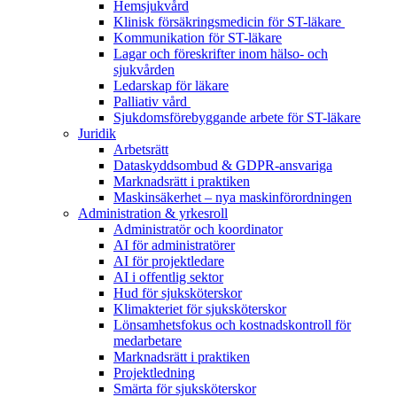
Hemsjukvård
Klinisk försäkringsmedicin för ST-läkare
Kommunikation för ST-läkare
Lagar och föreskrifter inom hälso- och
sjukvården
Ledarskap för läkare
Palliativ vård
Sjukdomsförebyggande arbete för ST-läkare
Juridik
Arbetsrätt
Dataskyddsombud & GDPR-ansvariga
Marknadsrätt i praktiken
Maskinsäkerhet – nya maskinförordningen
Administration & yrkesroll
Administratör och koordinator
AI för administratörer
AI för projektledare
AI i offentlig sektor
Hud för sjuksköterskor
Klimakteriet för sjuksköterskor
Lönsamhetsfokus och kostnadskontroll för
medarbetare
Marknadsrätt i praktiken
Projektledning
Smärta för sjuksköterskor