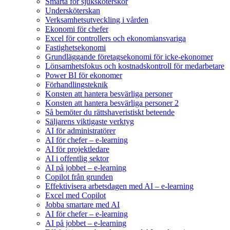
Smärta för sjuksköterskor
Undersköterskan
Verksamhetsutveckling i vården
Ekonomi för chefer
Excel för controllers och ekonomiansvariga
Fastighetsekonomi
Grundläggande företagsekonomi för icke-ekonomer
Lönsamhetsfokus och kostnadskontroll för medarbetare
Power BI för ekonomer
Förhandlingsteknik
Konsten att hantera besvärliga personer
Konsten att hantera besvärliga personer 2
Så bemöter du rättshaveristiskt beteende
Säljarens viktigaste verktyg
AI för administratörer
AI för chefer – e-learning
AI för projektledare
AI i offentlig sektor
AI på jobbet – e-learning
Copilot från grunden
Effektivisera arbetsdagen med AI – e-learning
Excel med Copilot
Jobba smartare med AI
AI för chefer – e-learning
AI på jobbet – e-learning