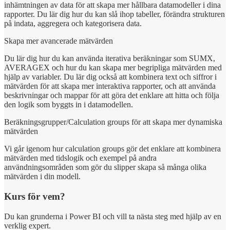
inhämtningen av data för att skapa mer hållbara datamodeller i dina
rapporter. Du lär dig hur du kan slå ihop tabeller, förändra strukturen
på indata, aggregera och kategorisera data.
Skapa mer avancerade mätvärden​
Du lär dig hur du kan använda iterativa beräkningar som SUMX,
AVERAGEX och hur du kan skapa mer begripliga mätvärden med
hjälp av variabler. Du lär dig också att kombinera text och siffror i
mätvärden för att skapa mer interaktiva rapporter, och att använda
beskrivningar och mappar för att göra det enklare att hitta och följa
den logik som byggts in i datamodellen.​
Beräkningsgrupper/Calculation groups för att skapa mer dynamiska
mätvärden​
Vi går igenom hur calculation groups gör det enklare att kombinera
mätvärden med tidslogik och exempel på andra
användningsområden som gör du slipper skapa så många olika
mätvärden i din modell.​
Kurs för vem?
Du kan grunderna i Power BI och vill ta nästa steg med hjälp av en
verklig expert.