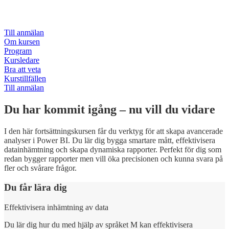
För dig som redan använder Power BI och vill ta nästa steg. Lär dig
fler analyser och mer avancerad funktionalitet.
Till anmälan
Om kursen
Program
Kursledare
Bra att veta
Kurstillfällen
Till anmälan
Du har kommit igång – nu vill du vidare
I den här fortsättningskursen får du verktyg för att skapa avancerade
analyser i Power BI. Du lär dig bygga smartare mått, effektivisera
datainhämtning och skapa dynamiska rapporter. Perfekt för dig som
redan bygger rapporter men vill öka precisionen och kunna svara på
fler och svårare frågor.
Du får lära dig
Effektivisera inhämtning av data​
Du lär dig hur du med hjälp av språket M kan effektivisera