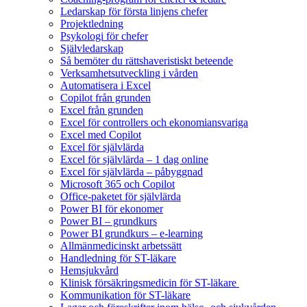
Ledarskap för första linjens chefer
Projektledning
Psykologi för chefer
Självledarskap
Så bemöter du rättshaveristiskt beteende
Verksamhetsutveckling i vården
Automatisera i Excel
Copilot från grunden
Excel från grunden
Excel för controllers och ekonomiansvariga
Excel med Copilot
Excel för självlärda
Excel för självlärda – 1 dag online
Excel för självlärda – påbyggnad
Microsoft 365 och Copilot
Office-paketet för självlärda
Power BI för ekonomer
Power BI – grundkurs
Power BI grundkurs – e-learning
Allmänmedicinskt arbetssätt
Handledning för ST-läkare
Hemsjukvård
Klinisk försäkringsmedicin för ST-läkare
Kommunikation för ST-läkare