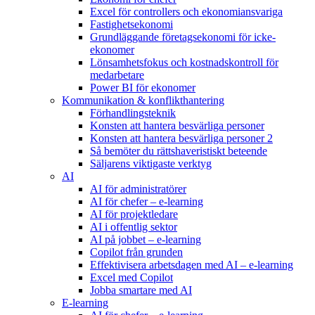
Excel för controllers och ekonomiansvariga
Fastighetsekonomi
Grundläggande företagsekonomi för icke-
ekonomer
Lönsamhetsfokus och kostnadskontroll för
medarbetare
Power BI för ekonomer
Kommunikation & konflikthantering
Förhandlingsteknik
Konsten att hantera besvärliga personer
Konsten att hantera besvärliga personer 2
Så bemöter du rättshaveristiskt beteende
Säljarens viktigaste verktyg
AI
AI för administratörer
AI för chefer – e-learning
AI för projektledare
AI i offentlig sektor
AI på jobbet – e-learning
Copilot från grunden
Effektivisera arbetsdagen med AI – e-learning
Excel med Copilot
Jobba smartare med AI
E-learning