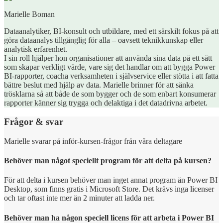
Marielle Boman
Dataanalytiker, BI-konsult och utbildare, med ett särskilt fokus på att
göra dataanalys tillgänglig för alla – oavsett teknikkunskap eller
analytisk erfarenhet.
I sin roll hjälper hon organisationer att använda sina data på ett sätt
som skapar verkligt värde, vare sig det handlar om att bygga Power
BI-rapporter, coacha verksamheten i självservice eller stötta i att fatta
bättre beslut med hjälp av data. Marielle brinner för att sänka
trösklarna så att både de som bygger och de som enbart konsumerar
rapporter känner sig trygga och delaktiga i det datadrivna arbetet.
Frågor & svar
Marielle svarar på inför-kursen-frågor från våra deltagare
Behöver man något speciellt program för att delta på kursen?
För att delta i kursen behöver man inget annat program än Power BI
Desktop, som finns gratis i Microsoft Store. Det krävs inga licenser
och tar oftast inte mer än 2 minuter att ladda ner.
Behöver man ha någon speciell licens för att arbeta i Power BI