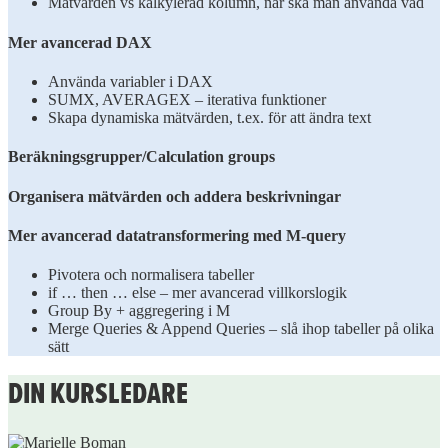
Mätvärden vs kalkylerad kolumn, när ska man använda vad​
Mer avancerad DAX​
Använda variabler i DAX ​
SUMX, AVERAGEX – iterativa funktioner​
Skapa dynamiska mätvärden, t.ex. för att ändra text ​
Beräkningsgrupper/Calculation groups​
Organisera mätvärden och addera beskrivningar​
Mer avancerad datatransformering med M-query​
Pivotera och normalisera tabeller​
if … then … else – mer avancerad villkorslogik​
Group By + aggregering i M​
Merge Queries & Append Queries – slå ihop tabeller på olika
sätt​
DIN KURSLEDARE