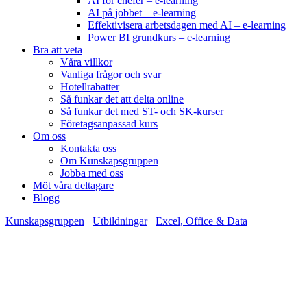
AI för chefer – e-learning
AI på jobbet – e-learning
Effektivisera arbetsdagen med AI – e-learning
Power BI grundkurs – e-learning
Bra att veta
Våra villkor
Vanliga frågor och svar
Hotellrabatter
Så funkar det att delta online
Så funkar det med ST- och SK-kurser
Företagsanpassad kurs
Om oss
Kontakta oss
Om Kunskapsgruppen
Jobba med oss
Möt våra deltagare
Blogg
Kunskapsgruppen
/
Utbildningar
/
Excel, Office & Data
/
Power BI
– fördjupning
Power BI – fördjupning
1 dag