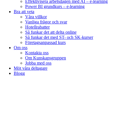
Effektivisera arbetsdagen med AI – e-learning
Power BI grundkurs – e-learning
Bra att veta
Våra villkor
Vanliga frågor och svar
Hotellrabatter
Så funkar det att delta online
Så funkar det med ST- och SK-kurser
Företagsanpassad kurs
Om oss
Kontakta oss
Om Kunskapsgruppen
Jobba med oss
Möt våra deltagare
Blogg