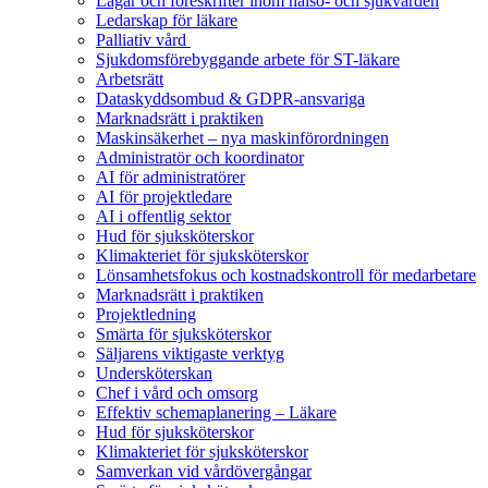
Lagar och föreskrifter inom hälso- och sjukvården
Ledarskap för läkare
Palliativ vård
Sjukdomsförebyggande arbete för ST-läkare
Arbetsrätt
Dataskyddsombud & GDPR-ansvariga
Marknadsrätt i praktiken
Maskinsäkerhet – nya maskinförordningen
Administratör och koordinator
AI för administratörer
AI för projektledare
AI i offentlig sektor
Hud för sjuksköterskor
Klimakteriet för sjuksköterskor
Lönsamhetsfokus och kostnadskontroll för medarbetare
Marknadsrätt i praktiken
Projektledning
Smärta för sjuksköterskor
Säljarens viktigaste verktyg
Undersköterskan
Chef i vård och omsorg
Effektiv schemaplanering – Läkare
Hud för sjuksköterskor
Klimakteriet för sjuksköterskor
Samverkan vid vårdövergångar