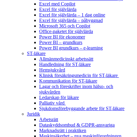
Excel med Copilot
Excel för självlärda
Excel för självlärda – 1 dag online
Excel för självlärda – påbyggnad
Microsoft 365 och Copilot
Office-paketet för självlärda
Power BI för ekonomer
Power BI – grundkurs
Power BI grundkurs – e-learning
ST-läkare
Allmänmedicinskt arbetssätt
Handledning för ST-läkare
Hemsjukvård
Klinisk försäkringsmedicin för ST-läkare
Kommunikation för ST-läkare
Lagar och föreskrifter inom hälso- och
sjukvården
Ledarskap för läkare
Palliativ vård
Sjukdomsförebyggande arbete för ST-läkare
Juridik
Arbetsrätt
Dataskyddsombud & GDPR-ansvariga
Marknadsrätt i praktiken
Maskinsäkerhet – nya maskinförordningen