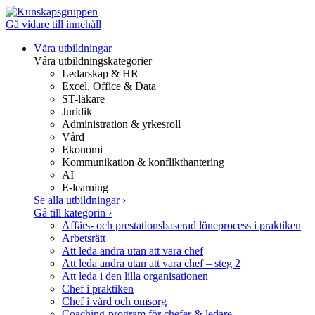
Gå vidare till innehåll
Våra utbildningar
Våra utbildningskategorier
Ledarskap & HR
Excel, Office & Data
ST-läkare
Juridik
Administration & yrkesroll
Vård
Ekonomi
Kommunikation & konflikthantering
AI
E-learning
Se alla utbildningar
›
Gå till kategorin
›
Affärs- och prestationsbaserad löneprocess i praktiken
Arbetsrätt
Att leda andra utan att vara chef
Att leda andra utan att vara chef – steg 2
Att leda i den lilla organisationen
Chef i praktiken
Chef i vård och omsorg
Coaching-program för chefer & ledare