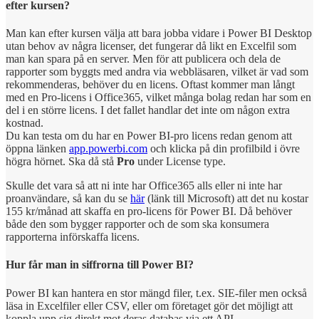
efter kursen?
Man kan efter kursen välja att bara jobba vidare i Power BI Desktop
utan behov av några licenser, det fungerar då likt en Excelfil som
man kan spara på en server. Men för att publicera och dela de
rapporter som byggts med andra via webbläsaren, vilket är vad som
rekommenderas, behöver du en licens. Oftast kommer man långt
med en Pro-licens i Office365, vilket många bolag redan har som en
del i en större licens. I det fallet handlar det inte om någon extra
kostnad.
Du kan testa om du har en Power BI-pro licens redan genom att
öppna länken
app.powerbi.com
och klicka på din profilbild i övre
högra hörnet. Ska då stå
Pro
under License type.
Skulle det vara så att ni inte har Office365 alls eller ni inte har
proanvändare, så kan du se
här
(länk till Microsoft) att det nu kostar
155 kr/månad att skaffa en pro-licens för Power BI. Då behöver
både den som bygger rapporter och de som ska konsumera
rapporterna införskaffa licens.
Hur får man in siffrorna till Power BI?
Power BI kan hantera en stor mängd filer, t.ex. SIE-filer men också
läsa in Excelfiler eller CSV, eller om företaget gör det möjligt att
koppla upp sig direkt mot deras databas via ett API.