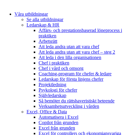
Våra utbildningar
Se alla utbildningar
Ledarskap & HR
Affärs- och prestationsbaserad löneprocess i
praktiken
Arbetsrätt
Att leda andra utan att vara chef
Att leda andra utan att vara chef – steg 2
Att leda i den lilla organisationen
Chef i praktiken
Chef i vård och omsorg
Coaching-program för chefer & ledare
Ledarskap för första linjens chefer
Projektledning
Psykologi för chefer
Självledarskap
Så bemöter du rättshaveristiskt beteende
Verksamhetsutveckling i vården
Excel, Office & Data
Automatisera i Excel
Copilot från grunden
Excel från grunden
Excel för controllers och ekonomiansvariga