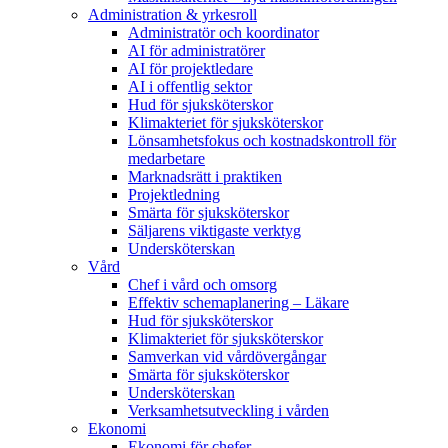
Administration & yrkesroll
Administratör och koordinator
AI för administratörer
AI för projektledare
AI i offentlig sektor
Hud för sjuksköterskor
Klimakteriet för sjuksköterskor
Lönsamhetsfokus och kostnadskontroll för
medarbetare
Marknadsrätt i praktiken
Projektledning
Smärta för sjuksköterskor
Säljarens viktigaste verktyg
Undersköterskan
Vård
Chef i vård och omsorg
Effektiv schemaplanering – Läkare
Hud för sjuksköterskor
Klimakteriet för sjuksköterskor
Samverkan vid vårdövergångar
Smärta för sjuksköterskor
Undersköterskan
Verksamhetsutveckling i vården
Ekonomi
Ekonomi för chefer