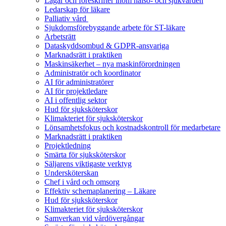
Lagar och föreskrifter inom hälso- och sjukvården
Ledarskap för läkare
Palliativ vård
Sjukdomsförebyggande arbete för ST-läkare
Arbetsrätt
Dataskyddsombud & GDPR-ansvariga
Marknadsrätt i praktiken
Maskinsäkerhet – nya maskinförordningen
Administratör och koordinator
AI för administratörer
AI för projektledare
AI i offentlig sektor
Hud för sjuksköterskor
Klimakteriet för sjuksköterskor
Lönsamhetsfokus och kostnadskontroll för medarbetare
Marknadsrätt i praktiken
Projektledning
Smärta för sjuksköterskor
Säljarens viktigaste verktyg
Undersköterskan
Chef i vård och omsorg
Effektiv schemaplanering – Läkare
Hud för sjuksköterskor
Klimakteriet för sjuksköterskor
Samverkan vid vårdövergångar