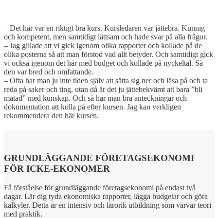
– Det här var en riktigt bra kurs. Kursledaren var jättebra. Kunnig
och kompetent, men samtidigt lättsam och hade svar på alla frågor.
– Jag gillade att vi gick igenom olika rapporter och kollade på de
olika posterna så att man förstod vad allt betyder. Och samtidigt gick
vi också igenom det här med budget och kollade på nyckeltal. Så
den var bred och omfattande.
– Ofta har man ju inte tiden själv att sätta sig ner och läsa på och ta
reda på saker och ting, utan då är det ju jättebekvämt att bara ”bli
matad” med kunskap. Och så har man bra anteckningar och
dokumentation att kolla på efter kursen. Jag kan verkligen
rekommendera den här kursen.
GRUNDLÄGGANDE FÖRETAGSEKONOMI
FÖR ICKE-EKONOMER
Få förståelse för grundläggande företagsekonomi på endast två
dagar. Lär dig tyda ekonomiska rapporter, lägga budgetar och göra
kalkyler. Detta är en intensiv och lärorik utbildning som varvar teori
med praktik.