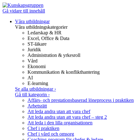
Gå vidare till innehåll
Våra utbildningar
Våra utbildningskategorier
Ledarskap & HR
Excel, Office & Data
ST-läkare
Juridik
Administration & yrkesroll
Vård
Ekonomi
Kommunikation & konflikthantering
AI
E-learning
Se alla utbildningar
›
Gå till kategorin
›
Affärs- och prestationsbaserad löneprocess i praktiken
Arbetsrätt
Att leda andra utan att vara chef
Att leda andra utan att vara chef – steg 2
Att leda i den lilla organisationen
Chef i praktiken
Chef i vård och omsorg
Coaching-program för chefer & ledare