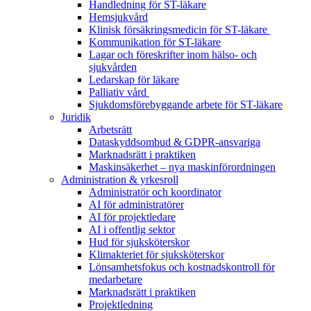
Handledning för ST-läkare
Hemsjukvård
Klinisk försäkringsmedicin för ST-läkare
Kommunikation för ST-läkare
Lagar och föreskrifter inom hälso- och
sjukvården
Ledarskap för läkare
Palliativ vård
Sjukdomsförebyggande arbete för ST-läkare
Juridik
Arbetsrätt
Dataskyddsombud & GDPR-ansvariga
Marknadsrätt i praktiken
Maskinsäkerhet – nya maskinförordningen
Administration & yrkesroll
Administratör och koordinator
AI för administratörer
AI för projektledare
AI i offentlig sektor
Hud för sjuksköterskor
Klimakteriet för sjuksköterskor
Lönsamhetsfokus och kostnadskontroll för
medarbetare
Marknadsrätt i praktiken
Projektledning