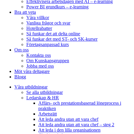
Effektivisera arbetsdagen med AI – e-learning
Power BI grundkurs – e-learning
Bra att veta
Våra villkor
Vanliga frågor och svar
Hotellrabatter
Så funkar det att delta online
Så funkar det med ST- och SK-kurser
Företagsanpassad kurs
Om oss
Kontakta oss
Om Kunskapsgruppen
Jobba med oss
Möt våra deltagare
Blogg
Våra utbildningar
Se alla utbildningar
Ledarskap & HR
Affärs- och prestationsbaserad löneprocess i
praktiken
Arbetsrätt
Att leda andra utan att vara chef
Att leda andra utan att vara chef – steg 2
Att leda i den lilla organisationen