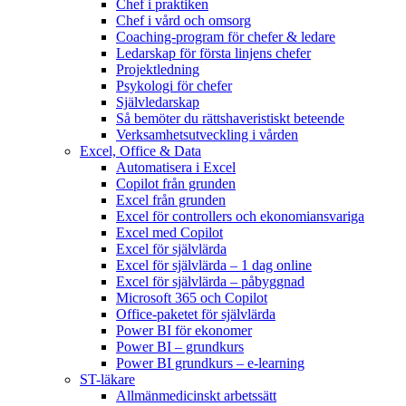
Chef i praktiken
Chef i vård och omsorg
Coaching-program för chefer & ledare
Ledarskap för första linjens chefer
Projektledning
Psykologi för chefer
Självledarskap
Så bemöter du rättshaveristiskt beteende
Verksamhetsutveckling i vården
Excel, Office & Data
Automatisera i Excel
Copilot från grunden
Excel från grunden
Excel för controllers och ekonomiansvariga
Excel med Copilot
Excel för självlärda
Excel för självlärda – 1 dag online
Excel för självlärda – påbyggnad
Microsoft 365 och Copilot
Office-paketet för självlärda
Power BI för ekonomer
Power BI – grundkurs
Power BI grundkurs – e-learning
ST-läkare
Allmänmedicinskt arbetssätt