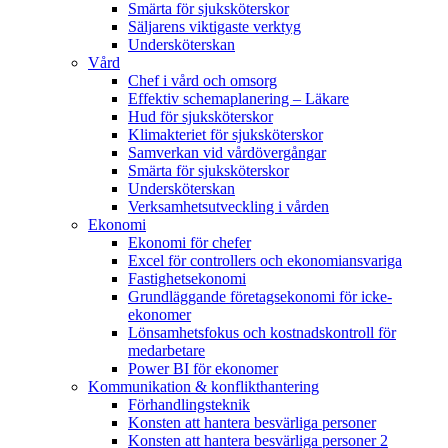
Smärta för sjuksköterskor
Säljarens viktigaste verktyg
Undersköterskan
Vård
Chef i vård och omsorg
Effektiv schemaplanering – Läkare
Hud för sjuksköterskor
Klimakteriet för sjuksköterskor
Samverkan vid vårdövergångar
Smärta för sjuksköterskor
Undersköterskan
Verksamhetsutveckling i vården
Ekonomi
Ekonomi för chefer
Excel för controllers och ekonomiansvariga
Fastighetsekonomi
Grundläggande företagsekonomi för icke-
ekonomer
Lönsamhetsfokus och kostnadskontroll för
medarbetare
Power BI för ekonomer
Kommunikation & konflikthantering
Förhandlingsteknik
Konsten att hantera besvärliga personer
Konsten att hantera besvärliga personer 2