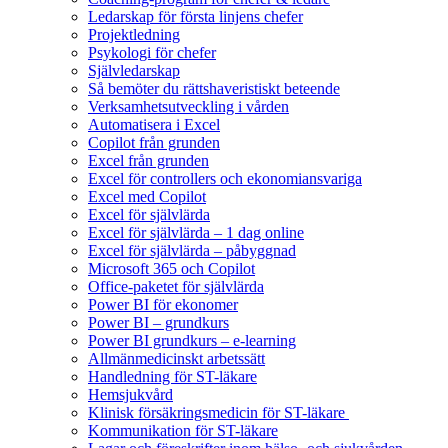
Ledarskap för första linjens chefer
Projektledning
Psykologi för chefer
Självledarskap
Så bemöter du rättshaveristiskt beteende
Verksamhetsutveckling i vården
Automatisera i Excel
Copilot från grunden
Excel från grunden
Excel för controllers och ekonomiansvariga
Excel med Copilot
Excel för självlärda
Excel för självlärda – 1 dag online
Excel för självlärda – påbyggnad
Microsoft 365 och Copilot
Office-paketet för självlärda
Power BI för ekonomer
Power BI – grundkurs
Power BI grundkurs – e-learning
Allmänmedicinskt arbetssätt
Handledning för ST-läkare
Hemsjukvård
Klinisk försäkringsmedicin för ST-läkare
Kommunikation för ST-läkare