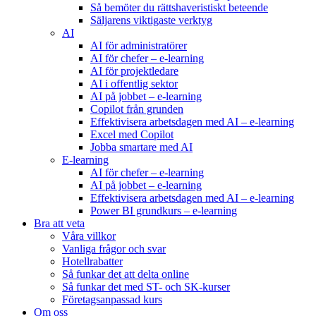
Så bemöter du rättshaveristiskt beteende
Säljarens viktigaste verktyg
AI
AI för administratörer
AI för chefer – e-learning
AI för projektledare
AI i offentlig sektor
AI på jobbet – e-learning
Copilot från grunden
Effektivisera arbetsdagen med AI – e-learning
Excel med Copilot
Jobba smartare med AI
E-learning
AI för chefer – e-learning
AI på jobbet – e-learning
Effektivisera arbetsdagen med AI – e-learning
Power BI grundkurs – e-learning
Bra att veta
Våra villkor
Vanliga frågor och svar
Hotellrabatter
Så funkar det att delta online
Så funkar det med ST- och SK-kurser
Företagsanpassad kurs
Om oss