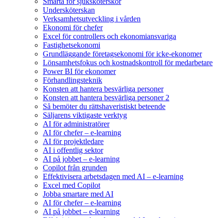
Smärta för sjuksköterskor
Undersköterskan
Verksamhetsutveckling i vården
Ekonomi för chefer
Excel för controllers och ekonomiansvariga
Fastighetsekonomi
Grundläggande företagsekonomi för icke-ekonomer
Lönsamhetsfokus och kostnadskontroll för medarbetare
Power BI för ekonomer
Förhandlingsteknik
Konsten att hantera besvärliga personer
Konsten att hantera besvärliga personer 2
Så bemöter du rättshaveristiskt beteende
Säljarens viktigaste verktyg
AI för administratörer
AI för chefer – e-learning
AI för projektledare
AI i offentlig sektor
AI på jobbet – e-learning
Copilot från grunden
Effektivisera arbetsdagen med AI – e-learning
Excel med Copilot
Jobba smartare med AI
AI för chefer – e-learning
AI på jobbet – e-learning