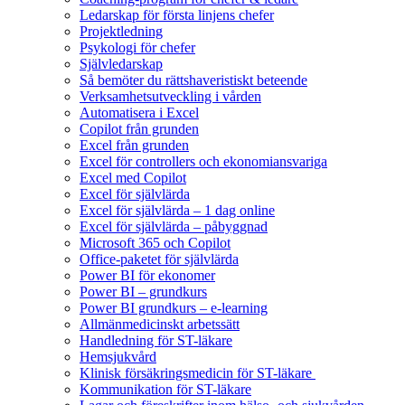
Ledarskap för första linjens chefer
Projektledning
Psykologi för chefer
Självledarskap
Så bemöter du rättshaveristiskt beteende
Verksamhetsutveckling i vården
Automatisera i Excel
Copilot från grunden
Excel från grunden
Excel för controllers och ekonomiansvariga
Excel med Copilot
Excel för självlärda
Excel för självlärda – 1 dag online
Excel för självlärda – påbyggnad
Microsoft 365 och Copilot
Office-paketet för självlärda
Power BI för ekonomer
Power BI – grundkurs
Power BI grundkurs – e-learning
Allmänmedicinskt arbetssätt
Handledning för ST-läkare
Hemsjukvård
Klinisk försäkringsmedicin för ST-läkare
Kommunikation för ST-läkare