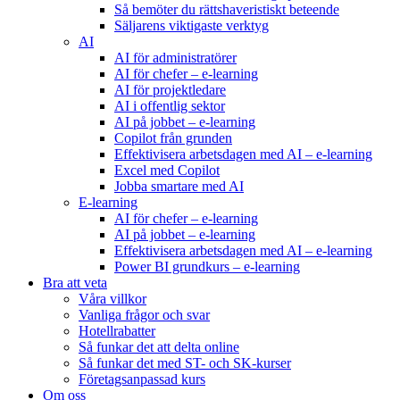
Så bemöter du rättshaveristiskt beteende
Säljarens viktigaste verktyg
AI
AI för administratörer
AI för chefer – e-learning
AI för projektledare
AI i offentlig sektor
AI på jobbet – e-learning
Copilot från grunden
Effektivisera arbetsdagen med AI – e-learning
Excel med Copilot
Jobba smartare med AI
E-learning
AI för chefer – e-learning
AI på jobbet – e-learning
Effektivisera arbetsdagen med AI – e-learning
Power BI grundkurs – e-learning
Bra att veta
Våra villkor
Vanliga frågor och svar
Hotellrabatter
Så funkar det att delta online
Så funkar det med ST- och SK-kurser
Företagsanpassad kurs
Om oss