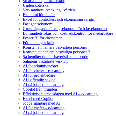
Smärta för sjuksköterskor
Undersköterskan
Verksamhetsutveckling i vården
Ekonomi för chefer
Excel för controllers och ekonomiansvariga
Fastighetsekonomi
Grundläggande företagsekonomi för icke-ekonomer
Lönsamhetsfokus och kostnadskontroll för medarbetare
Power BI för ekonomer
Förhandlingsteknik
Konsten att hantera besvärliga personer
Konsten att hantera besvärliga personer 2
Så bemöter du rättshaveristiskt beteende
Säljarens viktigaste verktyg
AI för administratörer
AI för chefer – e-learning
AI för projektledare
AI i offentlig sektor
AI på jobbet – e-learning
Copilot från grunden
Effektivisera arbetsdagen med AI – e-learning
Excel med Copilot
Jobba smartare med AI
AI för chefer – e-learning
AI på jobbet – e-learning