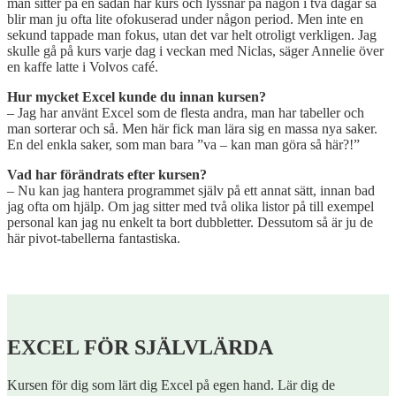
man sitter på en sådan här kurs och lyssnar på någon i två dagar så
blir man ju ofta lite ofokuserad under någon period. Men inte en
sekund tappade man fokus, utan det var helt otroligt verkligen. Jag
skulle gå på kurs varje dag i veckan med Niclas, säger Annelie över
en kaffe latte i Volvos café.
Hur mycket Excel kunde du innan kursen?
– Jag har använt Excel som de flesta andra, man har tabeller och
man sorterar och så. Men här fick man lära sig en massa nya saker.
En del enkla saker, som man bara ”va – kan man göra så här?!”
Vad har förändrats efter kursen?
– Nu kan jag hantera programmet själv på ett annat sätt, innan bad
jag ofta om hjälp. Om jag sitter med två olika listor på till exempel
personal kan jag nu enkelt ta bort dubbletter. Dessutom så är ju de
här pivot-tabellerna fantastiska.
EXCEL FÖR SJÄLVLÄRDA
Kursen för dig som lärt dig Excel på egen hand. Lär dig de