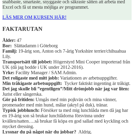
snabbaste, smartaste, snyggaste och säkraste sätten att arbeta med
Excel och få ut mesta möjliga av programmet.
LÄS MER OM KURSEN HÄR!
FAKTARUTAN
Ålder:
47
Bor:
Slättadamm i Göteborg
Familj:
19-årig son, Anton och 7-årig Yorkshire terrier/chihuahua
Lily.
Transportsätt till jobbet:
Högerstyrd Mini Cooper importerad från
UK (då jag bodde i UK under 2012-2016).
Yrke:
Facility Manager / SAM Admin.
Det roligaste med mitt jobb:
Variationen av arbetsuppgifter.
Min tråkigaste arbetsuppgift:
Tycker faktiskt ingenting är tråkigt.
Det jag skulle bli ”egentligen”/Mitt drömjobb när jag var liten:
Jurist eller sångerska.
Gör på fritiden:
Umgås med min pojkvän och mina vänner,
promenader med min hund, målar (akryl på duk), tränar.
Typisk jobblunch:
Försöker ta med mig lunchlåda men då jag har
en 19-årig son så brukar lunchlådorna försvinna under
kvällen/natten….så brukar få köpa en god sallad med kyckling och
mycket dressing.
Lyssnar du på något när du jobbar?
Aldrig.