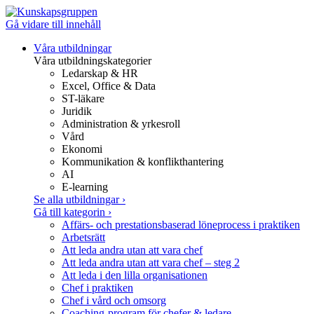
Gå vidare till innehåll
Våra utbildningar
Våra utbildningskategorier
Ledarskap & HR
Excel, Office & Data
ST-läkare
Juridik
Administration & yrkesroll
Vård
Ekonomi
Kommunikation & konflikthantering
AI
E-learning
Se alla utbildningar
›
Gå till kategorin
›
Affärs- och prestationsbaserad löneprocess i praktiken
Arbetsrätt
Att leda andra utan att vara chef
Att leda andra utan att vara chef – steg 2
Att leda i den lilla organisationen
Chef i praktiken
Chef i vård och omsorg
Coaching-program för chefer & ledare