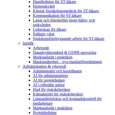
Handledning för ST-läkare
Hemsjukvård
Klinisk försäkringsmedicin för ST-läkare
Kommunikation för ST-läkare
Lagar och föreskrifter inom hälso- och
sjukvården
Ledarskap för läkare
Palliativ vård
Sjukdomsförebyggande arbete för ST-läkare
Juridik
Arbetsrätt
Dataskyddsombud & GDPR-ansvariga
Marknadsrätt i praktiken
Maskinsäkerhet – nya maskinförordningen
Administration & yrkesroll
Administratör och koordinator
AI för administratörer
AI för projektledare
AI i offentlig sektor
Hud för sjuksköterskor
Klimakteriet för sjuksköterskor
Lönsamhetsfokus och kostnadskontroll för
medarbetare
Marknadsrätt i praktiken
Projektledning