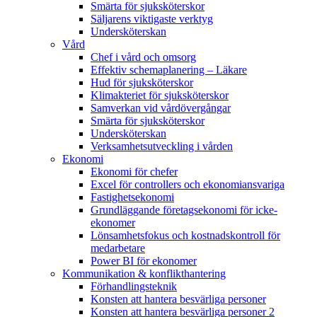
Smärta för sjuksköterskor
Säljarens viktigaste verktyg
Undersköterskan
Vård
Chef i vård och omsorg
Effektiv schemaplanering – Läkare
Hud för sjuksköterskor
Klimakteriet för sjuksköterskor
Samverkan vid vårdövergångar
Smärta för sjuksköterskor
Undersköterskan
Verksamhetsutveckling i vården
Ekonomi
Ekonomi för chefer
Excel för controllers och ekonomiansvariga
Fastighetsekonomi
Grundläggande företagsekonomi för icke-
ekonomer
Lönsamhetsfokus och kostnadskontroll för
medarbetare
Power BI för ekonomer
Kommunikation & konflikthantering
Förhandlingsteknik
Konsten att hantera besvärliga personer
Konsten att hantera besvärliga personer 2