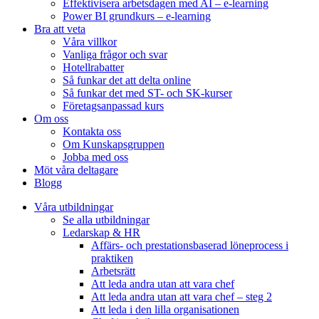
Effektivisera arbetsdagen med AI – e-learning
Power BI grundkurs – e-learning
Bra att veta
Våra villkor
Vanliga frågor och svar
Hotellrabatter
Så funkar det att delta online
Så funkar det med ST- och SK-kurser
Företagsanpassad kurs
Om oss
Kontakta oss
Om Kunskapsgruppen
Jobba med oss
Möt våra deltagare
Blogg
Våra utbildningar
Se alla utbildningar
Ledarskap & HR
Affärs- och prestationsbaserad löneprocess i
praktiken
Arbetsrätt
Att leda andra utan att vara chef
Att leda andra utan att vara chef – steg 2
Att leda i den lilla organisationen