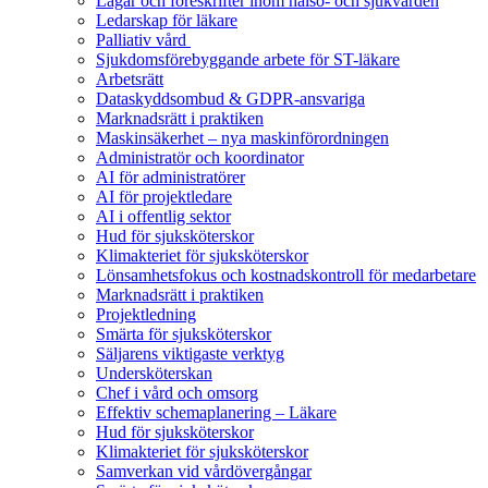
Lagar och föreskrifter inom hälso- och sjukvården
Ledarskap för läkare
Palliativ vård
Sjukdomsförebyggande arbete för ST-läkare
Arbetsrätt
Dataskyddsombud & GDPR-ansvariga
Marknadsrätt i praktiken
Maskinsäkerhet – nya maskinförordningen
Administratör och koordinator
AI för administratörer
AI för projektledare
AI i offentlig sektor
Hud för sjuksköterskor
Klimakteriet för sjuksköterskor
Lönsamhetsfokus och kostnadskontroll för medarbetare
Marknadsrätt i praktiken
Projektledning
Smärta för sjuksköterskor
Säljarens viktigaste verktyg
Undersköterskan
Chef i vård och omsorg
Effektiv schemaplanering – Läkare
Hud för sjuksköterskor
Klimakteriet för sjuksköterskor
Samverkan vid vårdövergångar