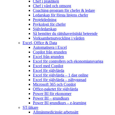
Chef i praktiken
Chef i vård och omsorg
Coaching-program för chefer & ledare
Ledarskap för första linjens chefer
Projektledning
Psykologi för chefer
Självledarskap
Så bemöter du rättshaveristiskt beteende
Verksamhetsutveckling i vården
Excel, Office & Data
Automatisera i Excel
Copilot från grunden
Excel från grunden
Excel för controllers och ekonomiansvariga
Excel med Copilot
Excel för självlärda
Excel för självlärda – 1 dag online
Excel för självlärda – påbyggnad
Microsoft 365 och Copilot
Office-paketet för självlärda
Power BI för ekonomer
Power BI – grundkurs
Power BI grundkurs – e-learning
ST-läkare
Allmänmedicinskt arbetssätt