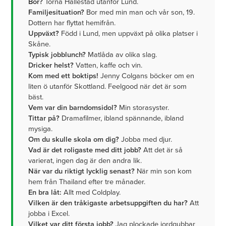
Bor?
Torna Hällestad utanför Lund.
Familjesituation?
Bor med min man och vår son, 19.
Dottern har flyttat hemifrån.
Uppväxt?
Född i Lund, men uppväxt på olika platser i
Skåne.
Typisk jobblunch?
Matlåda av olika slag.
Dricker helst?
Vatten, kaffe och vin.
Kom med ett boktips!
Jenny Colgans böcker om en
liten ö utanför Skottland. Feelgood när det är som
bäst.
Vem var din barndomsidol?
Min storasyster.
Tittar på?
Dramafilmer, ibland spännande, ibland
mysiga.
Om du skulle skola om dig?
Jobba med djur.
Vad är det roligaste med ditt jobb?
Att det är så
varierat, ingen dag är den andra lik.
När var du riktigt lycklig senast?
När min son kom
hem från Thailand efter tre månader.
En bra låt:
Allt med Coldplay.
Vilken är den tråkigaste arbetsuppgiften du har?
Att
jobba i Excel.
Vilket var ditt första jobb?
Jag plockade jordgubbar