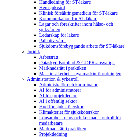
Handledning för ST-läkare
Hemsjukvård
Klinisk försäkringsmedicin för ST-läkare
Kommunikation för ST-läkare
Lagar och föreskrifter inom hälso- och
sjukvården
Ledarskap för läkare
Palliativ vård
Sjukdomsförebyggande arbete för ST-läkare
Juridik
Arbetsrätt
Dataskyddsombud & GDPR-ansvariga
Marknadsrätt i praktiken
Maskinsäkerhet – nya maskinförordningen
Administration & yrkesroll
Administratör och koordinator
AI för administratörer
AI för projektledare
AI i offentlig sektor
Hud för sjuksköterskor
Klimakteriet för sjuksköterskor
Lönsamhetsfokus och kostnadskontroll för
medarbetare
Marknadsrätt i praktiken
Projektledning