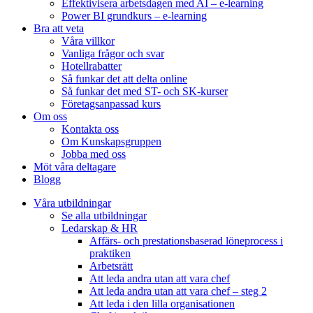
Effektivisera arbetsdagen med AI – e-learning
Power BI grundkurs – e-learning
Bra att veta
Våra villkor
Vanliga frågor och svar
Hotellrabatter
Så funkar det att delta online
Så funkar det med ST- och SK-kurser
Företagsanpassad kurs
Om oss
Kontakta oss
Om Kunskapsgruppen
Jobba med oss
Möt våra deltagare
Blogg
Våra utbildningar
Se alla utbildningar
Ledarskap & HR
Affärs- och prestationsbaserad löneprocess i
praktiken
Arbetsrätt
Att leda andra utan att vara chef
Att leda andra utan att vara chef – steg 2
Att leda i den lilla organisationen