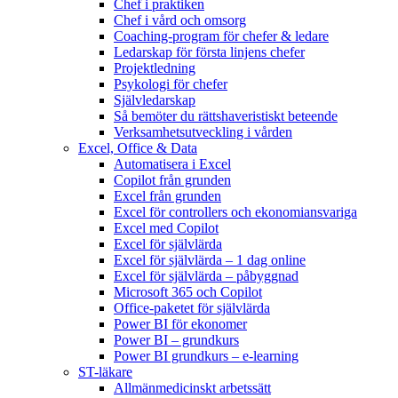
Chef i praktiken
Chef i vård och omsorg
Coaching-program för chefer & ledare
Ledarskap för första linjens chefer
Projektledning
Psykologi för chefer
Självledarskap
Så bemöter du rättshaveristiskt beteende
Verksamhetsutveckling i vården
Excel, Office & Data
Automatisera i Excel
Copilot från grunden
Excel från grunden
Excel för controllers och ekonomiansvariga
Excel med Copilot
Excel för självlärda
Excel för självlärda – 1 dag online
Excel för självlärda – påbyggnad
Microsoft 365 och Copilot
Office-paketet för självlärda
Power BI för ekonomer
Power BI – grundkurs
Power BI grundkurs – e-learning
ST-läkare
Allmänmedicinskt arbetssätt