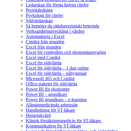
Ledarskap för första linjens chefer
Projektledning
Psykologi för chefer
Självledarskap
Så bemöter du rättshaveristiskt beteende
Verksamhetsutveckling i vården
Automatisera i Excel
Copilot från grunden
Excel från grunden
Excel för controllers och ekonomiansvariga
Excel med Copilot
Excel för självlärda
Excel för självlärda – 1 dag online
Excel för självlärda – påbyggnad
Microsoft 365 och Copilot
Office-paketet för självlärda
Power BI för ekonomer
Power BI – grundkurs
Power BI grundkurs – e-learning
Allmänmedicinskt arbetssätt
Handledning för ST-läkare
Hemsjukvård
Klinisk försäkringsmedicin för ST-läkare
Kommunikation för ST-läkare