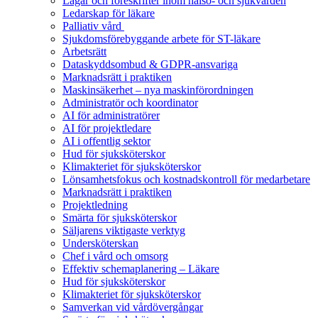
Lagar och föreskrifter inom hälso- och sjukvården
Ledarskap för läkare
Palliativ vård
Sjukdomsförebyggande arbete för ST-läkare
Arbetsrätt
Dataskyddsombud & GDPR-ansvariga
Marknadsrätt i praktiken
Maskinsäkerhet – nya maskinförordningen
Administratör och koordinator
AI för administratörer
AI för projektledare
AI i offentlig sektor
Hud för sjuksköterskor
Klimakteriet för sjuksköterskor
Lönsamhetsfokus och kostnadskontroll för medarbetare
Marknadsrätt i praktiken
Projektledning
Smärta för sjuksköterskor
Säljarens viktigaste verktyg
Undersköterskan
Chef i vård och omsorg
Effektiv schemaplanering – Läkare
Hud för sjuksköterskor
Klimakteriet för sjuksköterskor
Samverkan vid vårdövergångar