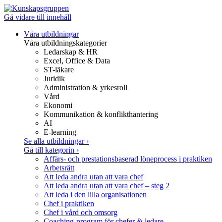
Gå vidare till innehåll
Våra utbildningar
Våra utbildningskategorier
Ledarskap & HR
Excel, Office & Data
ST-läkare
Juridik
Administration & yrkesroll
Vård
Ekonomi
Kommunikation & konflikthantering
AI
E-learning
Se alla utbildningar
›
Gå till kategorin
›
Affärs- och prestationsbaserad löneprocess i praktiken
Arbetsrätt
Att leda andra utan att vara chef
Att leda andra utan att vara chef – steg 2
Att leda i den lilla organisationen
Chef i praktiken
Chef i vård och omsorg
Coaching-program för chefer & ledare