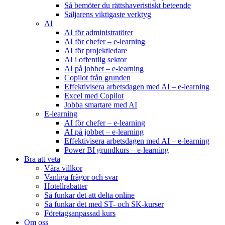
Så bemöter du rättshaveristiskt beteende
Säljarens viktigaste verktyg
AI
AI för administratörer
AI för chefer – e-learning
AI för projektledare
AI i offentlig sektor
AI på jobbet – e-learning
Copilot från grunden
Effektivisera arbetsdagen med AI – e-learning
Excel med Copilot
Jobba smartare med AI
E-learning
AI för chefer – e-learning
AI på jobbet – e-learning
Effektivisera arbetsdagen med AI – e-learning
Power BI grundkurs – e-learning
Bra att veta
Våra villkor
Vanliga frågor och svar
Hotellrabatter
Så funkar det att delta online
Så funkar det med ST- och SK-kurser
Företagsanpassad kurs
Om oss