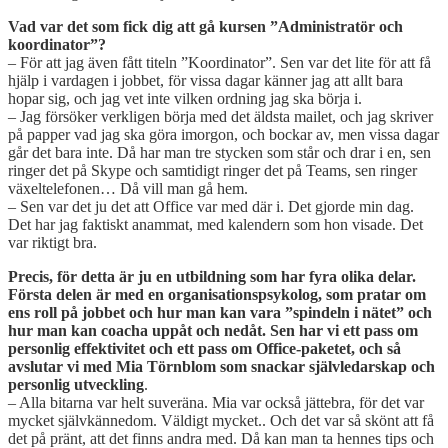
Vad var det som fick dig att gå kursen ”Administratör och
koordinator”?
– För att jag även fått titeln ”Koordinator”. Sen var det lite för att få
hjälp i vardagen i jobbet, för vissa dagar känner jag att allt bara
hopar sig, och jag vet inte vilken ordning jag ska börja i.
– Jag försöker verkligen börja med det äldsta mailet, och jag skriver
på papper vad jag ska göra imorgon, och bockar av, men vissa dagar
går det bara inte. Då har man tre stycken som står och drar i en, sen
ringer det på Skype och samtidigt ringer det på Teams, sen ringer
växeltelefonen… Då vill man gå hem.
– Sen var det ju det att Office var med där i. Det gjorde min dag.
Det har jag faktiskt anammat, med kalendern som hon visade. Det
var riktigt bra.
Precis, för detta är ju en utbildning som har fyra olika delar.
Första delen är med en organisationspsykolog, som pratar om
ens roll på jobbet och hur man kan vara ”spindeln i nätet” och
hur man kan coacha uppåt och nedåt. Sen har vi ett pass om
personlig effektivitet och ett pass om Office-paketet, och så
avslutar vi med Mia Törnblom som snackar självledarskap och
personlig utveckling
.
– Alla bitarna var helt suveräna. Mia var också jättebra, för det var
mycket självkännedom. Väldigt mycket.. Och det var så skönt att få
det på pränt, att det finns andra med. Då kan man ta hennes tips och