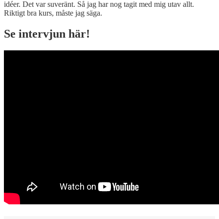
idéer. Det var suveränt. Så jag har nog tagit med mig utav allt.
Riktigt bra kurs, måste jag säga.
Se intervjun här!