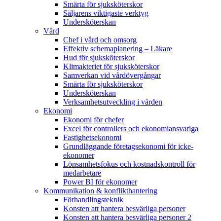
Smärta för sjuksköterskor
Säljarens viktigaste verktyg
Undersköterskan
Vård
Chef i vård och omsorg
Effektiv schemaplanering – Läkare
Hud för sjuksköterskor
Klimakteriet för sjuksköterskor
Samverkan vid vårdövergångar
Smärta för sjuksköterskor
Undersköterskan
Verksamhetsutveckling i vården
Ekonomi
Ekonomi för chefer
Excel för controllers och ekonomiansvariga
Fastighetsekonomi
Grundläggande företagsekonomi för icke-
ekonomer
Lönsamhetsfokus och kostnadskontroll för
medarbetare
Power BI för ekonomer
Kommunikation & konflikthantering
Förhandlingsteknik
Konsten att hantera besvärliga personer
Konsten att hantera besvärliga personer 2