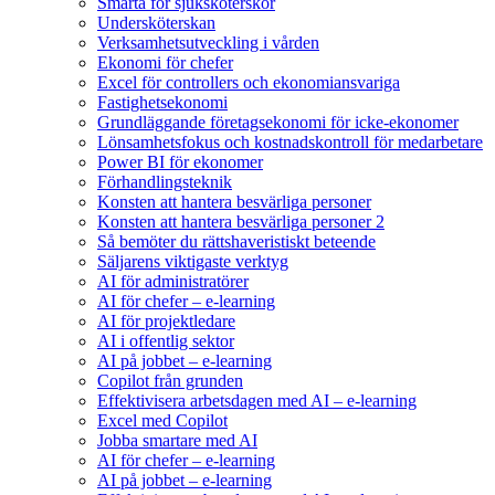
Smärta för sjuksköterskor
Undersköterskan
Verksamhetsutveckling i vården
Ekonomi för chefer
Excel för controllers och ekonomiansvariga
Fastighetsekonomi
Grundläggande företagsekonomi för icke-ekonomer
Lönsamhetsfokus och kostnadskontroll för medarbetare
Power BI för ekonomer
Förhandlingsteknik
Konsten att hantera besvärliga personer
Konsten att hantera besvärliga personer 2
Så bemöter du rättshaveristiskt beteende
Säljarens viktigaste verktyg
AI för administratörer
AI för chefer – e-learning
AI för projektledare
AI i offentlig sektor
AI på jobbet – e-learning
Copilot från grunden
Effektivisera arbetsdagen med AI – e-learning
Excel med Copilot
Jobba smartare med AI
AI för chefer – e-learning
AI på jobbet – e-learning