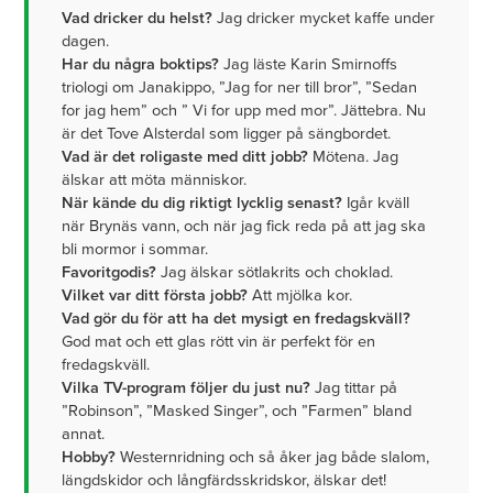
Vad dricker du helst?
Jag dricker mycket kaffe under
dagen.
Har du några boktips?
Jag läste Karin Smirnoffs
triologi om Janakippo, ”Jag for ner till bror”, ”Sedan
for jag hem” och ” Vi for upp med mor”. Jättebra. Nu
är det Tove Alsterdal som ligger på sängbordet.
Vad är det roligaste med ditt jobb?
Mötena. Jag
älskar att möta människor.
När kände du dig riktigt lycklig senast?
Igår kväll
när Brynäs vann, och när jag fick reda på att jag ska
bli mormor i sommar.
Favoritgodis?
Jag älskar sötlakrits och choklad.
Vilket var ditt första jobb?
Att mjölka kor.
Vad gör du för att ha det mysigt en fredagskväll?
God mat och ett glas rött vin är perfekt för en
fredagskväll.
Vilka TV-program följer du just nu?
Jag tittar på
”Robinson”, ”Masked Singer”, och ”Farmen” bland
annat.
Hobby?
Westernridning och så åker jag både slalom,
längdskidor och långfärdsskridskor, älskar det!