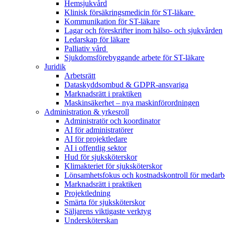
Hemsjukvård
Klinisk försäkringsmedicin för ST-läkare
Kommunikation för ST-läkare
Lagar och föreskrifter inom hälso- och sjukvården
Ledarskap för läkare
Palliativ vård
Sjukdomsförebyggande arbete för ST-läkare
Juridik
Arbetsrätt
Dataskyddsombud & GDPR-ansvariga
Marknadsrätt i praktiken
Maskinsäkerhet – nya maskinförordningen
Administration & yrkesroll
Administratör och koordinator
AI för administratörer
AI för projektledare
AI i offentlig sektor
Hud för sjuksköterskor
Klimakteriet för sjuksköterskor
Lönsamhetsfokus och kostnadskontroll för medarb
Marknadsrätt i praktiken
Projektledning
Smärta för sjuksköterskor
Säljarens viktigaste verktyg
Undersköterskan