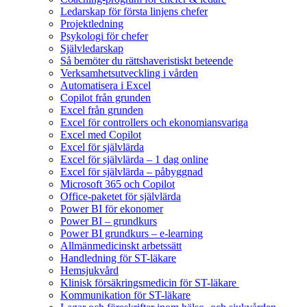
Ledarskap för första linjens chefer
Projektledning
Psykologi för chefer
Självledarskap
Så bemöter du rättshaveristiskt beteende
Verksamhetsutveckling i vården
Automatisera i Excel
Copilot från grunden
Excel från grunden
Excel för controllers och ekonomiansvariga
Excel med Copilot
Excel för självlärda
Excel för självlärda – 1 dag online
Excel för självlärda – påbyggnad
Microsoft 365 och Copilot
Office-paketet för självlärda
Power BI för ekonomer
Power BI – grundkurs
Power BI grundkurs – e-learning
Allmänmedicinskt arbetssätt
Handledning för ST-läkare
Hemsjukvård
Klinisk försäkringsmedicin för ST-läkare
Kommunikation för ST-läkare