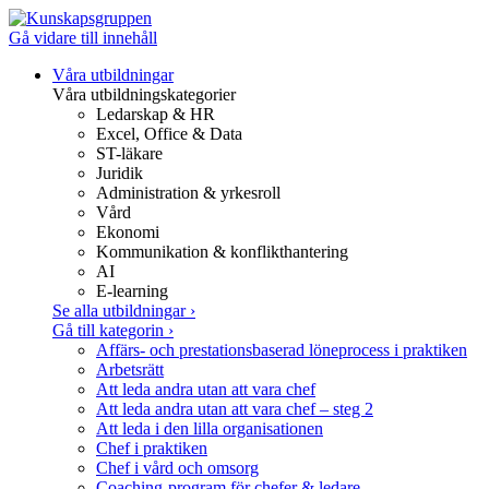
Gå vidare till innehåll
Våra utbildningar
Våra utbildningskategorier
Ledarskap & HR
Excel, Office & Data
ST-läkare
Juridik
Administration & yrkesroll
Vård
Ekonomi
Kommunikation & konflikthantering
AI
E-learning
Se alla utbildningar
›
Gå till kategorin
›
Affärs- och prestationsbaserad löneprocess i praktiken
Arbetsrätt
Att leda andra utan att vara chef
Att leda andra utan att vara chef – steg 2
Att leda i den lilla organisationen
Chef i praktiken
Chef i vård och omsorg
Coaching-program för chefer & ledare