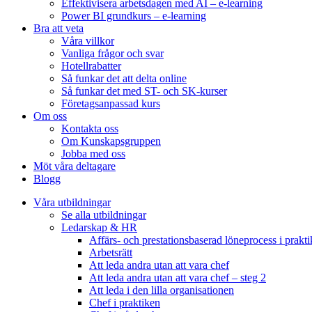
Effektivisera arbetsdagen med AI – e-learning
Power BI grundkurs – e-learning
Bra att veta
Våra villkor
Vanliga frågor och svar
Hotellrabatter
Så funkar det att delta online
Så funkar det med ST- och SK-kurser
Företagsanpassad kurs
Om oss
Kontakta oss
Om Kunskapsgruppen
Jobba med oss
Möt våra deltagare
Blogg
Våra utbildningar
Se alla utbildningar
Ledarskap & HR
Affärs- och prestationsbaserad löneprocess i prakt
Arbetsrätt
Att leda andra utan att vara chef
Att leda andra utan att vara chef – steg 2
Att leda i den lilla organisationen
Chef i praktiken