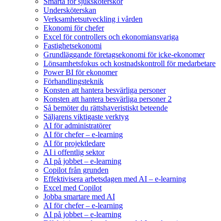
Smärta för sjuksköterskor
Undersköterskan
Verksamhetsutveckling i vården
Ekonomi för chefer
Excel för controllers och ekonomiansvariga
Fastighetsekonomi
Grundläggande företagsekonomi för icke-ekonomer
Lönsamhetsfokus och kostnadskontroll för medarbetare
Power BI för ekonomer
Förhandlingsteknik
Konsten att hantera besvärliga personer
Konsten att hantera besvärliga personer 2
Så bemöter du rättshaveristiskt beteende
Säljarens viktigaste verktyg
AI för administratörer
AI för chefer – e-learning
AI för projektledare
AI i offentlig sektor
AI på jobbet – e-learning
Copilot från grunden
Effektivisera arbetsdagen med AI – e-learning
Excel med Copilot
Jobba smartare med AI
AI för chefer – e-learning
AI på jobbet – e-learning