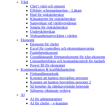
Vård
Chef i vård och omsorg
Effektiv schemaplanering – Läkare
Hud för sjuksköterskor
Klimakteriet för sjuksköterskor
Samverkan vid vårdövergångar
Smärta för sjuksköterskor
Undersköterskan
Verksamhetsutveckling i vården
Ekonomi
Ekonomi för chefer
Excel för controllers och ekonomiansvariga
Fastighetsekonomi
Grundläggande företagsekonomi för icke-ekonom
Lönsamhetsfokus och kostnadskontroll för medarb
Power BI för ekonomer
Kommunikation & konflikthantering
Förhandlingsteknik
Konsten att hantera besvärliga personer
Konsten att hantera besvärliga personer 2
Så bemöter du rättshaveristiskt beteende
Säljarens viktigaste verktyg
AI
AI för administratörer
AI för chefer – e-learning