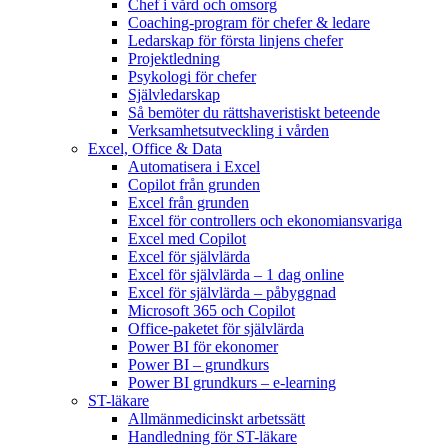
Chef i vård och omsorg
Coaching-program för chefer & ledare
Ledarskap för första linjens chefer
Projektledning
Psykologi för chefer
Självledarskap
Så bemöter du rättshaveristiskt beteende
Verksamhetsutveckling i vården
Excel, Office & Data
Automatisera i Excel
Copilot från grunden
Excel från grunden
Excel för controllers och ekonomiansvariga
Excel med Copilot
Excel för självlärda
Excel för självlärda – 1 dag online
Excel för självlärda – påbyggnad
Microsoft 365 och Copilot
Office-paketet för självlärda
Power BI för ekonomer
Power BI – grundkurs
Power BI grundkurs – e-learning
ST-läkare
Allmänmedicinskt arbetssätt
Handledning för ST-läkare