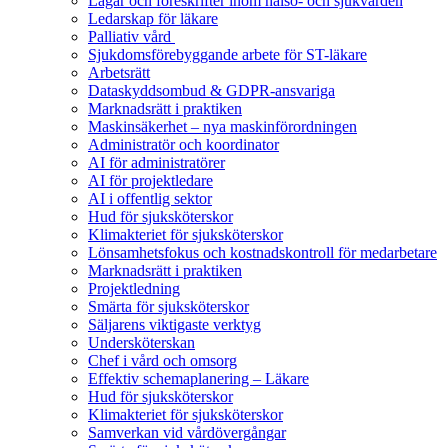
Lagar och föreskrifter inom hälso- och sjukvården
Ledarskap för läkare
Palliativ vård
Sjukdomsförebyggande arbete för ST-läkare
Arbetsrätt
Dataskyddsombud & GDPR-ansvariga
Marknadsrätt i praktiken
Maskinsäkerhet – nya maskinförordningen
Administratör och koordinator
AI för administratörer
AI för projektledare
AI i offentlig sektor
Hud för sjuksköterskor
Klimakteriet för sjuksköterskor
Lönsamhetsfokus och kostnadskontroll för medarbetare
Marknadsrätt i praktiken
Projektledning
Smärta för sjuksköterskor
Säljarens viktigaste verktyg
Undersköterskan
Chef i vård och omsorg
Effektiv schemaplanering – Läkare
Hud för sjuksköterskor
Klimakteriet för sjuksköterskor
Samverkan vid vårdövergångar