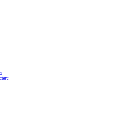
er
etare