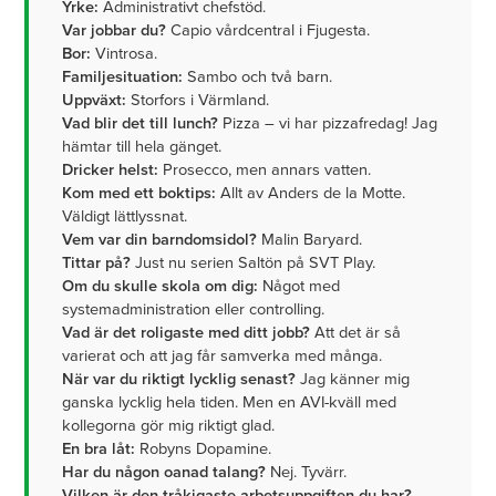
Yrke:
Administrativt chefstöd.
Var jobbar du?
Capio vårdcentral i Fjugesta.
Bor:
Vintrosa.
Familjesituation:
Sambo och två barn.
Uppväxt:
Storfors i Värmland.
Vad blir det till lunch?
Pizza – vi har pizzafredag! Jag
hämtar till hela gänget.
Dricker helst:
Prosecco, men annars vatten.
Kom med ett boktips:
Allt av Anders de la Motte.
Väldigt lättlyssnat.
Vem var din barndomsidol?
Malin Baryard.
Tittar på?
Just nu serien Saltön på SVT Play.
Om du skulle skola om dig:
Något med
systemadministration eller controlling.
Vad är det roligaste med ditt jobb?
Att det är så
varierat och att jag får samverka med många.
När var du riktigt lycklig senast?
Jag känner mig
ganska lycklig hela tiden. Men en AVI-kväll med
kollegorna gör mig riktigt glad.
En bra låt:
Robyns Dopamine.
Har du någon oanad talang?
Nej. Tyvärr.
Vilken är den tråkigaste arbetsuppgiften du har?