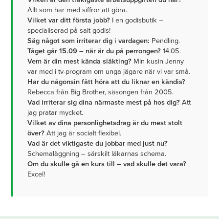
Allt som har med siffror att göra.
Vilket var ditt första jobb?
I en godisbutik –
specialiserad på salt godis!
Säg något som irriterar dig i vardagen:
Pendling.
Tåget går 15.09 – när är du på perrongen?
14.05.
Vem är din mest kända släkting?
Min kusin Jenny
var med i tv-program om unga jägare när vi var små.
Har du någonsin fått höra att du liknar en kändis?
Rebecca från Big Brother, säsongen från 2005.
Vad irriterar sig dina närmaste mest på hos dig?
Att
jag pratar mycket.
Vilket av dina personlighetsdrag är du mest stolt
över?
Att jag är socialt flexibel.
Vad är det viktigaste du jobbar med just nu?
Schemaläggning – särskilt läkarnas schema.
Om du skulle gå en kurs till – vad skulle det vara?
Excel!