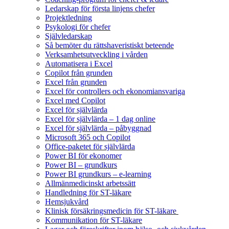
Ledarskap för första linjens chefer
Projektledning
Psykologi för chefer
Självledarskap
Så bemöter du rättshaveristiskt beteende
Verksamhetsutveckling i vården
Automatisera i Excel
Copilot från grunden
Excel från grunden
Excel för controllers och ekonomiansvariga
Excel med Copilot
Excel för självlärda
Excel för självlärda – 1 dag online
Excel för självlärda – påbyggnad
Microsoft 365 och Copilot
Office-paketet för självlärda
Power BI för ekonomer
Power BI – grundkurs
Power BI grundkurs – e-learning
Allmänmedicinskt arbetssätt
Handledning för ST-läkare
Hemsjukvård
Klinisk försäkringsmedicin för ST-läkare
Kommunikation för ST-läkare