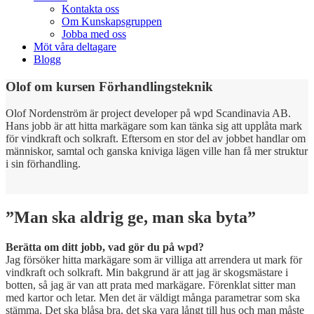
Kontakta oss
Om Kunskapsgruppen
Jobba med oss
Möt våra deltagare
Blogg
Olof om kursen Förhandlingsteknik
Olof Nordenström är project developer på wpd Scandinavia AB.
Hans jobb är att hitta markägare som kan tänka sig att upplåta mark
för vindkraft och solkraft. Eftersom en stor del av jobbet handlar om
människor, samtal och ganska kniviga lägen ville han få mer struktur
i sin förhandling.
”Man ska aldrig ge, man ska byta”
Berätta om ditt jobb, vad gör du på wpd?
Jag försöker hitta markägare som är villiga att arrendera ut mark för
vindkraft och solkraft. Min bakgrund är att jag är skogsmästare i
botten, så jag är van att prata med markägare. Förenklat sitter man
med kartor och letar. Men det är väldigt många parametrar som ska
stämma. Det ska blåsa bra, det ska vara långt till hus och man måste