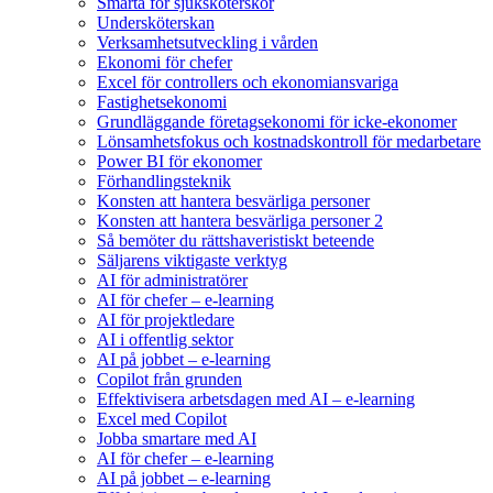
Smärta för sjuksköterskor
Undersköterskan
Verksamhetsutveckling i vården
Ekonomi för chefer
Excel för controllers och ekonomiansvariga
Fastighetsekonomi
Grundläggande företagsekonomi för icke-ekonomer
Lönsamhetsfokus och kostnadskontroll för medarbetare
Power BI för ekonomer
Förhandlingsteknik
Konsten att hantera besvärliga personer
Konsten att hantera besvärliga personer 2
Så bemöter du rättshaveristiskt beteende
Säljarens viktigaste verktyg
AI för administratörer
AI för chefer – e-learning
AI för projektledare
AI i offentlig sektor
AI på jobbet – e-learning
Copilot från grunden
Effektivisera arbetsdagen med AI – e-learning
Excel med Copilot
Jobba smartare med AI
AI för chefer – e-learning
AI på jobbet – e-learning