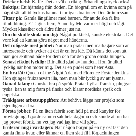
Dricker helst:
Kaffe. Det är väl en riktig förhandlingsdryck också.
Boktips:
Ett hjärtslag från döden. En biografi om en kvinna som på
något sätt alltid lyckas hamna i farliga situationer. Den är intressant.
Tittar på:
Gamla långfilmer med barnen, för att de ska få lite
filmbildning. E.T. gick hem, Stand by Me var mer högt och lågt.
Mycket klassiker och äldre filmer just nu.
Om du skulle skola om dig:
Något praktiskt, kanske elektriker. Det
vore kul att kunna göra något med händerna.
Det roligaste med jobbet:
När man pratar med markägare som är
intresserade och tycker att det är en bra idé. Då känns det som att
man gör skillnad både för dem och för den gröna omställningen.
Senast riktigt lycklig:
Blir alltid glad av hunden. Hon är alltid
lycklig när hon möter mig. Det är en pudel som heter Asta.
En bra låt:
Queen of the Night Aria med Florence Foster Jenkins.
Hon sjunger fruktansvärt illa, men man blir lycklig av att lyssna.
Oanad talang:
Ganska bra på språk. Pratar hyfsat franska, pluggar
tyska, kan ta mig fram på finska och klarar nordiska språk och
engelska.
Tråkigaste arbetsuppgiften:
Att behöva lägga ner projekt som
egentligen är bra.
Första jobbet:
På en liten fabrik som höll på med kanyler för
provtagning. Gjorde samma sak hela dagarna och kände att nu har
jag provat fabrik, nu vet jag vad jag inte vill göra.
Irriterar mig i vardagen:
När någon börjar på en ny ost fast den
gamla finns kvar, eller lämnar en liten slatt fil i förpackningen.