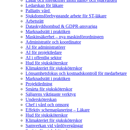
Lagar och föreskrifter inom hälso- och sjukvården
Ledarskap för läkare
Palliativ vård
Sjukdomsförebyggande arbete för ST-läkare
Arbetsrätt
Dataskyddsombud & GDPR-ansvariga
Marknadsrätt i praktiken
Maskinsäkerhet – nya maskinförordningen
Administratör och koordinator
AI för administratörer
AI för projektledare
AI i offentlig sektor
Hud för sjuksköterskor
Klimakteriet för sjuksköterskor
Lönsamhetsfokus och kostnadskontroll för medarbetare
Marknadsrätt i praktiken
Projektledning
Smärta för sjuksköterskor
Säljarens viktigaste verktyg
Undersköterskan
Chef i vård och omsorg
Effektiv schemaplanering – Läkare
Hud för sjuksköterskor
Klimakteriet för sjuksköterskor
Samverkan vid vårdövergångar