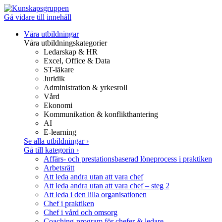
Gå vidare till innehåll
Våra utbildningar
Våra utbildningskategorier
Ledarskap & HR
Excel, Office & Data
ST-läkare
Juridik
Administration & yrkesroll
Vård
Ekonomi
Kommunikation & konflikthantering
AI
E-learning
Se alla utbildningar
›
Gå till kategorin
›
Affärs- och prestationsbaserad löneprocess i praktiken
Arbetsrätt
Att leda andra utan att vara chef
Att leda andra utan att vara chef – steg 2
Att leda i den lilla organisationen
Chef i praktiken
Chef i vård och omsorg
Coaching-program för chefer & ledare