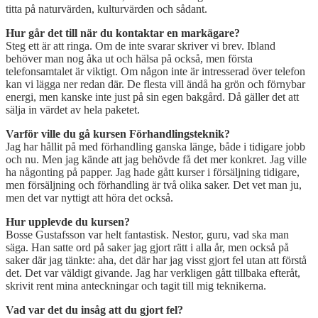
titta på naturvärden, kulturvärden och sådant.
Hur går det till när du kontaktar en markägare?
Steg ett är att ringa. Om de inte svarar skriver vi brev. Ibland
behöver man nog åka ut och hälsa på också, men första
telefonsamtalet är viktigt. Om någon inte är intresserad över telefon
kan vi lägga ner redan där. De flesta vill ändå ha grön och förnybar
energi, men kanske inte just på sin egen bakgård. Då gäller det att
sälja in värdet av hela paketet.
Varför ville du gå kursen Förhandlingsteknik?
Jag har hållit på med förhandling ganska länge, både i tidigare jobb
och nu. Men jag kände att jag behövde få det mer konkret. Jag ville
ha någonting på papper. Jag hade gått kurser i försäljning tidigare,
men försäljning och förhandling är två olika saker. Det vet man ju,
men det var nyttigt att höra det också.
Hur upplevde du kursen?
Bosse Gustafsson var helt fantastisk. Nestor, guru, vad ska man
säga. Han satte ord på saker jag gjort rätt i alla år, men också på
saker där jag tänkte: aha, det där har jag visst gjort fel utan att förstå
det. Det var väldigt givande. Jag har verkligen gått tillbaka efteråt,
skrivit rent mina anteckningar och tagit till mig teknikerna.
Vad var det du insåg att du gjort fel?