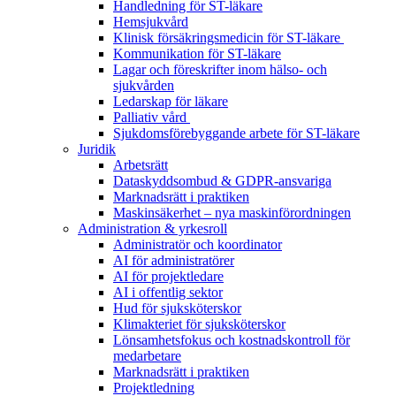
Handledning för ST-läkare
Hemsjukvård
Klinisk försäkringsmedicin för ST-läkare
Kommunikation för ST-läkare
Lagar och föreskrifter inom hälso- och
sjukvården
Ledarskap för läkare
Palliativ vård
Sjukdomsförebyggande arbete för ST-läkare
Juridik
Arbetsrätt
Dataskyddsombud & GDPR-ansvariga
Marknadsrätt i praktiken
Maskinsäkerhet – nya maskinförordningen
Administration & yrkesroll
Administratör och koordinator
AI för administratörer
AI för projektledare
AI i offentlig sektor
Hud för sjuksköterskor
Klimakteriet för sjuksköterskor
Lönsamhetsfokus och kostnadskontroll för
medarbetare
Marknadsrätt i praktiken
Projektledning