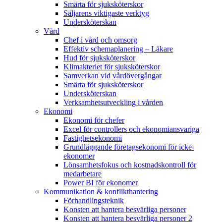
Smärta för sjuksköterskor
Säljarens viktigaste verktyg
Undersköterskan
Vård
Chef i vård och omsorg
Effektiv schemaplanering – Läkare
Hud för sjuksköterskor
Klimakteriet för sjuksköterskor
Samverkan vid vårdövergångar
Smärta för sjuksköterskor
Undersköterskan
Verksamhetsutveckling i vården
Ekonomi
Ekonomi för chefer
Excel för controllers och ekonomiansvariga
Fastighetsekonomi
Grundläggande företagsekonomi för icke-
ekonomer
Lönsamhetsfokus och kostnadskontroll för
medarbetare
Power BI för ekonomer
Kommunikation & konflikthantering
Förhandlingsteknik
Konsten att hantera besvärliga personer
Konsten att hantera besvärliga personer 2