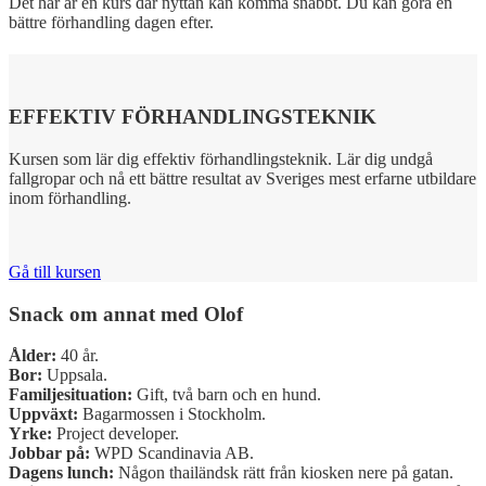
Det här är en kurs där nyttan kan komma snabbt. Du kan göra en
bättre förhandling dagen efter.
EFFEKTIV FÖRHANDLINGSTEKNIK
Kursen som lär dig effektiv förhandlingsteknik. Lär dig undgå
fallgropar och nå ett bättre resultat av Sveriges mest erfarne utbildare
inom förhandling.
Gå till kursen
Snack om annat med Olof
Ålder:
40 år.
Bor:
Uppsala.
Familjesituation:
Gift, två barn och en hund.
Uppväxt:
Bagarmossen i Stockholm.
Yrke:
Project developer.
Jobbar på:
WPD Scandinavia AB.
Dagens lunch:
Någon thailändsk rätt från kiosken nere på gatan.