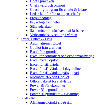
Chef i praktiken
Chef i vård och omsorg
Coaching-program för chefer & ledare
Ledarskap för första linjens chefer
Projektledning
Psykologi för chefer
Självledarskap
Så bemöter du rättshaveristiskt beteende
Verksamhetsutveckling i vården
Excel, Office & Data
Automatisera i Excel
Copilot från grunden
Excel från grunden
Excel för controllers och ekonomiansvariga
Excel med Copilot
Excel för självlärda
Excel för självlärda – 1 dag online
Excel för självlärda – påbyggnad
Microsoft 365 och Copilot
Office-paketet för självlärda
Power BI för ekonomer
Power BI – grundkurs
Power BI grundkurs – e-learning
ST-läkare
Allmänmedicinskt arbetssätt