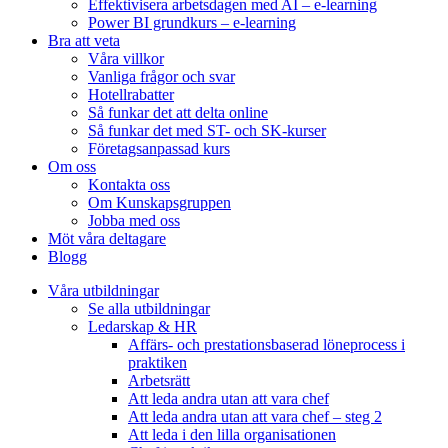
Effektivisera arbetsdagen med AI – e-learning
Power BI grundkurs – e-learning
Bra att veta
Våra villkor
Vanliga frågor och svar
Hotellrabatter
Så funkar det att delta online
Så funkar det med ST- och SK-kurser
Företagsanpassad kurs
Om oss
Kontakta oss
Om Kunskapsgruppen
Jobba med oss
Möt våra deltagare
Blogg
Våra utbildningar
Se alla utbildningar
Ledarskap & HR
Affärs- och prestationsbaserad löneprocess i
praktiken
Arbetsrätt
Att leda andra utan att vara chef
Att leda andra utan att vara chef – steg 2
Att leda i den lilla organisationen