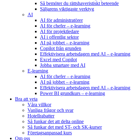
Så bemöter du rättshaveristiskt beteende
Säljarens viktigaste verktyg
AI
AI för administratörer
AI för chefer – e-learning
AI för projektledare
AI i offentlig sektor
AI på jobbet – e-learning
Copilot från grunden
Effektivisera arbetsdagen med AI – e-learning
Excel med Copilot
Jobba smartare med AI
E-learning
AI för chefer – e-learning
AI på jobbet – e-learning
Effektivisera arbetsdagen med AI – e-learning
Power BI grundkurs – e-learning
Bra att veta
Våra villkor
Vanliga frågor och svar
Hotellrabatter
Så funkar det att delta online
Så funkar det med ST- och SK-kurser
Företagsanpassad kurs
Om oss