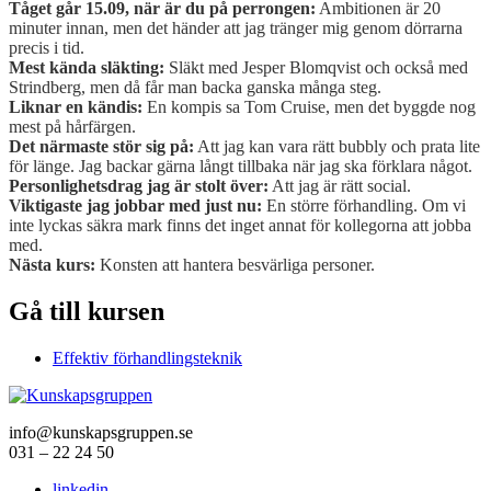
Tåget går 15.09, när är du på perrongen:
Ambitionen är 20
minuter innan, men det händer att jag tränger mig genom dörrarna
precis i tid.
Mest kända släkting:
Släkt med Jesper Blomqvist och också med
Strindberg, men då får man backa ganska många steg.
Liknar en kändis:
En kompis sa Tom Cruise, men det byggde nog
mest på hårfärgen.
Det närmaste stör sig på:
Att jag kan vara rätt bubbly och prata lite
för länge. Jag backar gärna långt tillbaka när jag ska förklara något.
Personlighetsdrag jag är stolt över:
Att jag är rätt social.
Viktigaste jag jobbar med just nu:
En större förhandling. Om vi
inte lyckas säkra mark finns det inget annat för kollegorna att jobba
med.
Nästa kurs:
Konsten att hantera besvärliga personer.
Gå till kursen
Effektiv förhandlingsteknik
info@kunskapsgruppen.se
031 – 22 24 50
linkedin