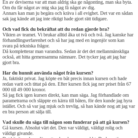
En av deviserna var att man aldrig ska ge någonting, man ska byta.
Om du får något av mig ska jag få något av dig.
Annars kan man ju begära och kräva i all evighet. Det var en sådan
sak jag kände att jag inte riktigt hade gjort rätt tidigare.
Och vad fick du bekräftat att du redan gjorde bra?
Vikten av teamet. Vi brukar alltid åka ut två och två. Jag kanske har
förhandlingserfarenhet och så har jag med en ingenjör som kan
svara på tekniska frågor.
Då kompletterar man varandra. Sedan är det det mellanmänskliga
också, att hitta gemensamma nämnare. Det tycker jag att jag har
gjort bra.
Har du hunnit använda något från kursen?
Ja, faktiskt privat. Jag köpte en båt precis innan kursen och hade
redan varit och tittat på den. Efter kursen fick jag ner priset från 67
000 till 49 000 kronor.
Så jag fick igen kursen direkt, kan man säga. Jag förhandlade om
parametrarna och släppte en kärra till båten, för den kunde jag hyra
istället. Och så var jag mjuk och trevlig, så han kände nog att jag var
en bra person att sälja till.
Vad skulle du säga till någon som funderar på att gå kursen?
Gå kursen. Absolut värt det. Den var väldigt, väldigt rolig och
väldigt givande.