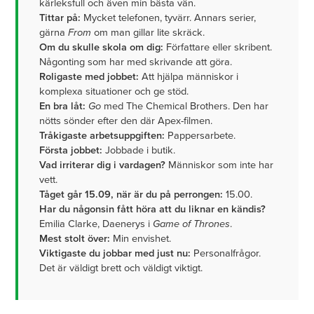
kärleksfull och även min bästa vän.
Tittar på:
Mycket telefonen, tyvärr. Annars serier,
gärna
From
om man gillar lite skräck.
Om du skulle skola om dig:
Författare eller skribent.
Någonting som har med skrivande att göra.
Roligaste med jobbet:
Att hjälpa människor i
komplexa situationer och ge stöd.
En bra låt:
Go
med The Chemical Brothers. Den har
nötts sönder efter den där Apex-filmen.
Tråkigaste arbetsuppgiften:
Pappersarbete.
Första jobbet:
Jobbade i butik.
Vad irriterar dig i vardagen?
Människor som inte har
vett.
Tåget går 15.09, när är du på perrongen:
15.00.
Har du någonsin fått höra att du liknar en kändis?
Emilia Clarke, Daenerys i
Game of Thrones
.
Mest stolt över:
Min envishet.
Viktigaste du jobbar med just nu:
Personalfrågor.
Det är väldigt brett och väldigt viktigt.