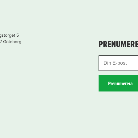
storget 5
PRENUMERE
17 Göteborg
Prenumerera