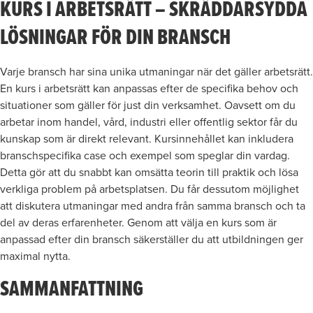
KURS I ARBETSRÄTT – SKRÄDDARSYDDA
LÖSNINGAR FÖR DIN BRANSCH
Varje bransch har sina unika utmaningar när det gäller arbetsrätt.
En kurs i arbetsrätt kan anpassas efter de specifika behov och
situationer som gäller för just din verksamhet. Oavsett om du
arbetar inom handel, vård, industri eller offentlig sektor får du
kunskap som är direkt relevant. Kursinnehållet kan inkludera
branschspecifika case och exempel som speglar din vardag.
Detta gör att du snabbt kan omsätta teorin till praktik och lösa
verkliga problem på arbetsplatsen. Du får dessutom möjlighet
att diskutera utmaningar med andra från samma bransch och ta
del av deras erfarenheter. Genom att välja en kurs som är
anpassad efter din bransch säkerställer du att utbildningen ger
maximal nytta.
SAMMANFATTNING