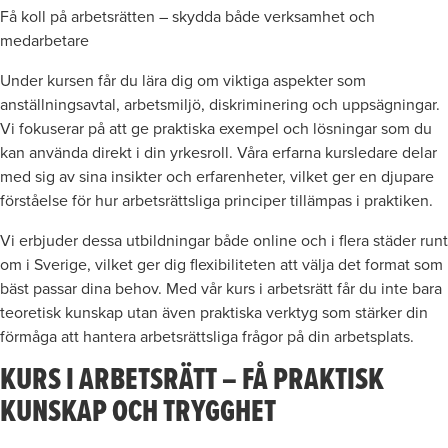
Få koll på arbetsrätten – skydda både verksamhet och
medarbetare
Under kursen får du lära dig om viktiga aspekter som
anställningsavtal, arbetsmiljö, diskriminering och uppsägningar.
Vi fokuserar på att ge praktiska exempel och lösningar som du
kan använda direkt i din yrkesroll. Våra erfarna kursledare delar
med sig av sina insikter och erfarenheter, vilket ger en djupare
förståelse för hur arbetsrättsliga principer tillämpas i praktiken.
Vi erbjuder dessa utbildningar både online och i flera städer runt
om i Sverige, vilket ger dig flexibiliteten att välja det format som
bäst passar dina behov. Med vår kurs i arbetsrätt får du inte bara
teoretisk kunskap utan även praktiska verktyg som stärker din
förmåga att hantera arbetsrättsliga frågor på din arbetsplats.
KURS I ARBETSRÄTT – FÅ PRAKTISK
KUNSKAP OCH TRYGGHET