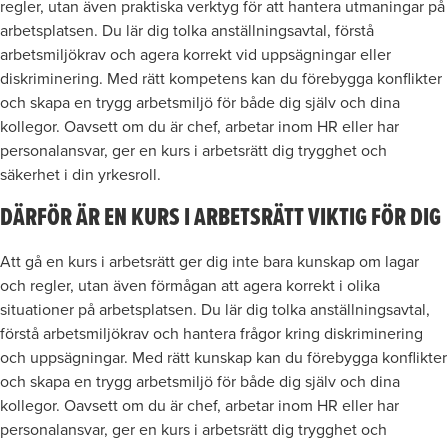
regler, utan även praktiska verktyg för att hantera utmaningar på
arbetsplatsen. Du lär dig tolka anställningsavtal, förstå
arbetsmiljökrav och agera korrekt vid uppsägningar eller
diskriminering. Med rätt kompetens kan du förebygga konflikter
och skapa en trygg arbetsmiljö för både dig själv och dina
kollegor. Oavsett om du är chef, arbetar inom HR eller har
personalansvar, ger en kurs i arbetsrätt dig trygghet och
säkerhet i din yrkesroll.
DÄRFÖR ÄR EN KURS I ARBETSRÄTT VIKTIG FÖR DIG
Att gå en kurs i arbetsrätt ger dig inte bara kunskap om lagar
och regler, utan även förmågan att agera korrekt i olika
situationer på arbetsplatsen. Du lär dig tolka anställningsavtal,
förstå arbetsmiljökrav och hantera frågor kring diskriminering
och uppsägningar. Med rätt kunskap kan du förebygga konflikter
och skapa en trygg arbetsmiljö för både dig själv och dina
kollegor. Oavsett om du är chef, arbetar inom HR eller har
personalansvar, ger en kurs i arbetsrätt dig trygghet och