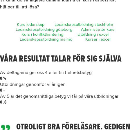
Vilka är de vanligaste utmaningarna en kurs i arbetsrätt
hjälper till att lösa?
Kurs ledarskap
Ledarskapsutbildning stockholm
Ledarskapsutbildning göteborg
Administratör kurs
Kurs i konflikthantering
Utbildning i excel
Ledarskapsutbildning malmö
Kurser i excel
VÅRA RESULTAT TALAR FÖR SIG SJÄLVA
Av deltagarna ger oss 4 eller 5 i helhetsbetyg
0
%
Utbildningar genomför vi årligen
0
+
Av 5 är det genomsnittliga betyg vi får på våra utbildningar
0
.6
OTROLIGT BRA FÖRELÄSARE. GEDIGEN