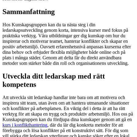
Sammanfattning
Hos Kunskapsgruppen kan du ta nästa steg i din
ledarskapsutveckling genom korta, intensiva kurser med fokus på
praktiska verktyg. Våra utbildningar ger dig kunskap om hur du
inspirerar och motiverar teamet, hanterar konflikter och skapar en
positiv arbetsmiljö. Oavsett erfarenhetsnivå anpassas kurserna efter
dina behov och erbjuder flexibla möjligheter både online och på
plats i många städer. Genom att delta får du direkt användbara
metoder som stärker både din roll och organisationens utveckling.
Utveckla ditt ledarskap med rätt
kompetens
Att utveckla sitt ledarskap handlar inte bara om att motivera och
inspirera sitt team, utan även om att hantera utmanande situationer
och konflikter på arbetsplatsen. En viktig del i detta är att ha rätt
verktyg för att skapa en trygg och produktiv arbetsmiljö. Hos oss på
Kunskapsgruppen kan du fördjupa dina kunskaper genom att gå en
kurs i konflikthantering
, där du lär dig konkreta metoder för att
förebygga och lösa konflikter på ett konstruktivt sätt. För dig som
vill stärka ditt ledarskap ytterligare och kanske söker efter en lokal