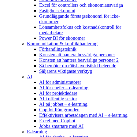
Excel för controllers och ekonomiansvariga
Fastighetsekonomi
Grundläggande företagsekonomi för icke-
ekonomer
Lönsamhetsfokus och kostnadskontroll för
medarbetare
Power BI för ekonomer
Kommunikation & konflikthantering
Förhandlingsteknik
Konsten att hantera besvärliga personer
Konsten att hantera besvärliga personer 2
Så bemöter du rättshaveristiskt beteende
Säljarens viktigaste verktyg
AI
AI för administratörer
AI för chefer – e-learning
AI för projektledare
AI i offentlig sektor
AI på jobbet – e-learning
Copilot från grunden
Effektivisera arbetsdagen med AI – e-learning
Excel med Copilot
Jobba smartare med AI
E-learning