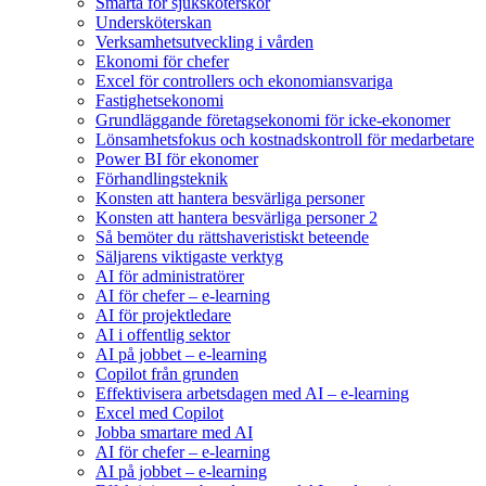
Smärta för sjuksköterskor
Undersköterskan
Verksamhetsutveckling i vården
Ekonomi för chefer
Excel för controllers och ekonomiansvariga
Fastighetsekonomi
Grundläggande företagsekonomi för icke-ekonomer
Lönsamhetsfokus och kostnadskontroll för medarbetare
Power BI för ekonomer
Förhandlingsteknik
Konsten att hantera besvärliga personer
Konsten att hantera besvärliga personer 2
Så bemöter du rättshaveristiskt beteende
Säljarens viktigaste verktyg
AI för administratörer
AI för chefer – e-learning
AI för projektledare
AI i offentlig sektor
AI på jobbet – e-learning
Copilot från grunden
Effektivisera arbetsdagen med AI – e-learning
Excel med Copilot
Jobba smartare med AI
AI för chefer – e-learning
AI på jobbet – e-learning