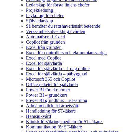
Ledarskap för första linjens chefer
Projektledning
Psykologi för chefer
Självledarskap
Så bemöter du rättshaveristiskt beteende
Verksamhetsutveckling i vården
Automatisera i Excel
Copilot från grunden
Excel från grunden
Excel för controllers och ekonomiansvariga
Excel med Copilot
Excel för självlärda
Excel för självlärda – 1 dag online
Excel för självlärda – påbyggnad
Microsoft 365 och Copilot
Office-paketet för självlärda
Power BI för ekonomer
Power BI – grundkurs
Power BI grundkurs – e-learning
Allmänmedicinskt arbetssätt
Handledning för ST-läkare
Hemsjukvård
Klinisk försäkringsmedicin för ST-läkare
Kommunikation för ST-läkare