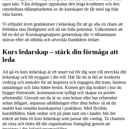
egen takt. Våra deltagare uppskattar den höga kvaliteten och den
omedelbara tillämpbarheten av de kunskaper de får med sig från
våra kurser.
Vi erbjuder även gratiskurser i ledarskap för att ge alla en chans att
förbättra sina färdigheter och nå sin fulla potential. Välkommen att
bli en del av Kunskapsgruppens gemenskap där vi tillsammans
strävar efter att utbilda och utveckla framtidens ledare.
Kurs ledarskap – stärk din förmåga att
leda
Att gå en kurs ledarskap är ett smart val för dig som vill utveckla ditt
ledarskap och bli tryggare i din roll. Här får du ta del av konkreta
verktyg och metoder för att inspirera och engagera ditt team, hantera
utmaningar och fatta bättre beslut. Kursen ger dig insikter i hur du
bygger förtroende, kommunicerar tydligt och skapar en positiv
arbetsmiljö. Oavsett om du är ny som ledare eller har erfarenhet
sedan tidigare, anpassas utbildningen efter dina behov så att du
snabbt kan omsätta kunskaperna i praktiken. Med flexibla
kurstillfällen, både online och på plats runt om i landet, blir det
enkelt att hitta en kurs ledarskap som passar din vardag. Ta chansen
att växa och bidra till din organisations framgång genom att
investera i din ledarskapsutveckling.