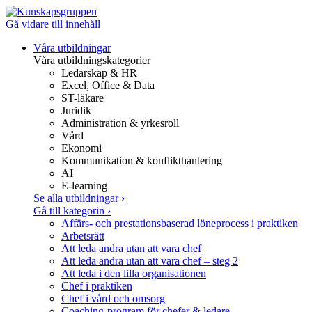
Gå vidare till innehåll
Våra utbildningar
Våra utbildningskategorier
Ledarskap & HR
Excel, Office & Data
ST-läkare
Juridik
Administration & yrkesroll
Vård
Ekonomi
Kommunikation & konflikthantering
AI
E-learning
Se alla utbildningar
›
Gå till kategorin
›
Affärs- och prestationsbaserad löneprocess i praktiken
Arbetsrätt
Att leda andra utan att vara chef
Att leda andra utan att vara chef – steg 2
Att leda i den lilla organisationen
Chef i praktiken
Chef i vård och omsorg
Coaching-program för chefer & ledare