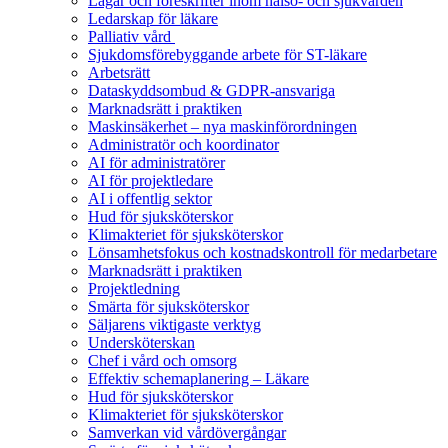
Lagar och föreskrifter inom hälso- och sjukvården
Ledarskap för läkare
Palliativ vård
Sjukdomsförebyggande arbete för ST-läkare
Arbetsrätt
Dataskyddsombud & GDPR-ansvariga
Marknadsrätt i praktiken
Maskinsäkerhet – nya maskinförordningen
Administratör och koordinator
AI för administratörer
AI för projektledare
AI i offentlig sektor
Hud för sjuksköterskor
Klimakteriet för sjuksköterskor
Lönsamhetsfokus och kostnadskontroll för medarbetare
Marknadsrätt i praktiken
Projektledning
Smärta för sjuksköterskor
Säljarens viktigaste verktyg
Undersköterskan
Chef i vård och omsorg
Effektiv schemaplanering – Läkare
Hud för sjuksköterskor
Klimakteriet för sjuksköterskor
Samverkan vid vårdövergångar