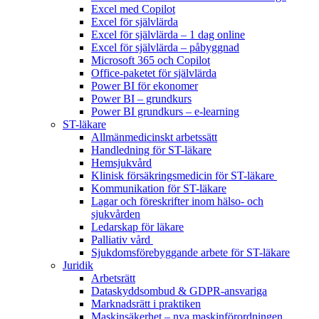
Excel med Copilot
Excel för självlärda
Excel för självlärda – 1 dag online
Excel för självlärda – påbyggnad
Microsoft 365 och Copilot
Office-paketet för självlärda
Power BI för ekonomer
Power BI – grundkurs
Power BI grundkurs – e-learning
ST-läkare
Allmänmedicinskt arbetssätt
Handledning för ST-läkare
Hemsjukvård
Klinisk försäkringsmedicin för ST-läkare
Kommunikation för ST-läkare
Lagar och föreskrifter inom hälso- och
sjukvården
Ledarskap för läkare
Palliativ vård
Sjukdomsförebyggande arbete för ST-läkare
Juridik
Arbetsrätt
Dataskyddsombud & GDPR-ansvariga
Marknadsrätt i praktiken
Maskinsäkerhet – nya maskinförordningen