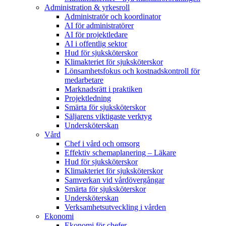
Administration & yrkesroll
Administratör och koordinator
AI för administratörer
AI för projektledare
AI i offentlig sektor
Hud för sjuksköterskor
Klimakteriet för sjuksköterskor
Lönsamhetsfokus och kostnadskontroll för
medarbetare
Marknadsrätt i praktiken
Projektledning
Smärta för sjuksköterskor
Säljarens viktigaste verktyg
Undersköterskan
Vård
Chef i vård och omsorg
Effektiv schemaplanering – Läkare
Hud för sjuksköterskor
Klimakteriet för sjuksköterskor
Samverkan vid vårdövergångar
Smärta för sjuksköterskor
Undersköterskan
Verksamhetsutveckling i vården
Ekonomi
Ekonomi för chefer