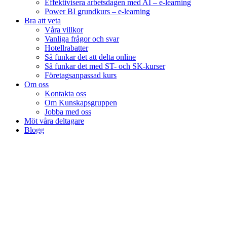
Effektivisera arbetsdagen med AI – e-learning
Power BI grundkurs – e-learning
Bra att veta
Våra villkor
Vanliga frågor och svar
Hotellrabatter
Så funkar det att delta online
Så funkar det med ST- och SK-kurser
Företagsanpassad kurs
Om oss
Kontakta oss
Om Kunskapsgruppen
Jobba med oss
Möt våra deltagare
Blogg