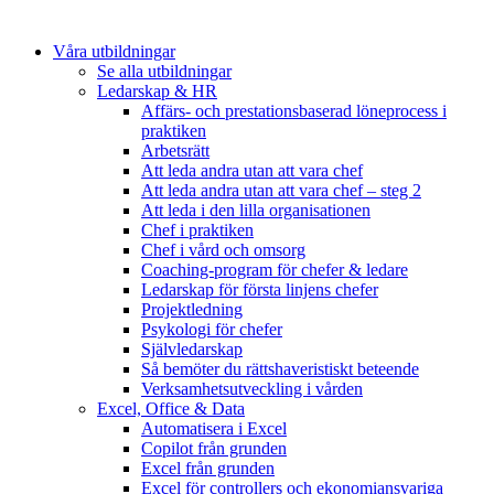
Våra utbildningar
Se alla utbildningar
Ledarskap & HR
Affärs- och prestationsbaserad löneprocess i
praktiken
Arbetsrätt
Att leda andra utan att vara chef
Att leda andra utan att vara chef – steg 2
Att leda i den lilla organisationen
Chef i praktiken
Chef i vård och omsorg
Coaching-program för chefer & ledare
Ledarskap för första linjens chefer
Projektledning
Psykologi för chefer
Självledarskap
Så bemöter du rättshaveristiskt beteende
Verksamhetsutveckling i vården
Excel, Office & Data
Automatisera i Excel
Copilot från grunden
Excel från grunden
Excel för controllers och ekonomiansvariga