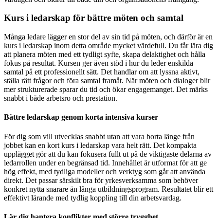
Kurs i ledarskap för bättre möten och samtal
Många ledare lägger en stor del av sin tid på möten, och därför är en
kurs i ledarskap inom detta område mycket värdefull. Du får lära dig
att planera möten med ett tydligt syfte, skapa delaktighet och hålla
fokus på resultat. Kursen ger även stöd i hur du leder enskilda
samtal på ett professionellt sätt. Det handlar om att lyssna aktivt,
ställa rätt frågor och föra samtal framåt. När möten och dialoger blir
mer strukturerade sparar du tid och ökar engagemanget. Det märks
snabbt i både arbetsro och prestation.
Bättre ledarskap genom korta intensiva kurser
För dig som vill utvecklas snabbt utan att vara borta länge från
jobbet kan en kort kurs i ledarskap vara helt rätt. Det kompakta
upplägget gör att du kan fokusera fullt ut på de viktigaste delarna av
ledarrollen under en begränsad tid. Innehållet är utformat för att ge
hög effekt, med tydliga modeller och verktyg som går att använda
direkt. Det passar särskilt bra för yrkesverksamma som behöver
konkret nytta snarare än långa utbildningsprogram. Resultatet blir ett
effektivt lärande med tydlig koppling till din arbetsvardag.
Lär dig hantera konflikter med större trygghet