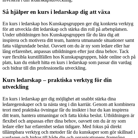
Så hjälper en kurs i ledarskap dig att växa
En kurs i ledarskap hos Kunskapsgruppen ger dig konkreta verktyg
för att utveckla ditt ledarskap och stärka din roll på arbetsplatsen.
Under utbildningen hos Kunskapsgruppen får du lära dig att
inspirera och motivera ditt team, hantera utmanande situationer samt
fatta välgrundade beslut. Oavsett om du är ny som ledare eller har
lång erfarenhet, anpassas utbildningen efter just dina behov. Tack
vare flexibla kurstillfällen hos Kunskapsgruppen, både online och på
plats, kan du enkelt hitta en kurs i ledarskap som passar din vardag
och bidrar till din professionella utveckling.
Kurs ledarskap – praktiska verktyg för din
utveckling
En kurs i ledarskap ger dig möjlighet att snabbt stärka dina
ledaregenskaper och ta nästa steg i din karriär. Genom att kombinera
teori med praktiska övningar får du insikter i hur du kan inspirera
ditt team, hantera utmaningar och fatta kloka beslut. Utbildningen är
flexibel och anpassas efter dina behov, oavsett om du är ny som
ledare eller har erfarenhet sedan tidigare. Med fokus på direkt
tillämpbara verktyg och metoder får du kunskaper som gör skillnad i
vardagen och bidrar till både din och organisationens framgång.