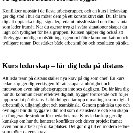
Konflikter uppstår i de flesta arbetsgrupper, och en kurs i ledarskap
ger dig stöd i hur du möter dem på ett konstruktivt sätt. Du får lära
dig att upptäcka tidiga signaler, reda ut missförstånd och föra samtal
som leder framåt. När du agerar tryggt i svåra situationer skapar du
lugn och tydlighet för hela gruppen. Kursen hjälper dig också att
förebygga onödiga motsättningar genom bättre kommunikation och
tydligare ramar. Det stärker både arbetsmiljön och resultaten på sikt.
Kurs ledarskap – lär dig leda på distans
Att leda team på distans ställer nya krav på dig som chef. En kurs
ledarskap ger dig verktygen för att skapa samhörighet och
motivation även när arbetsgruppen inte ses dagligen. Du får lära dig
hur du kommunicerar effektivt digitalt, bygger förtroende och följer
upp resultat på distans. Utbildningen tar upp utmaningar som digital
arbetsmiljö, tillgänglighet och teamkänsla. Genom praktiska tips och
övningar blir du tryggare i din roll som distansledare och kan skapa
en fungerande struktur för medarbetarna. Kurs ledarskap ger dig
kunskap om hur du hanterar konflikter och driver projekt framåt
även när ni arbetar på olika platser. Det gör dig till en modern ledare
som möter dagens krav.