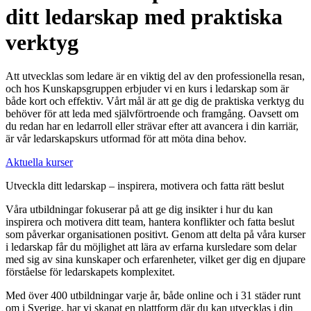
ditt ledarskap med praktiska
verktyg
Att utvecklas som ledare är en viktig del av den professionella resan,
och hos Kunskapsgruppen erbjuder vi en kurs i ledarskap som är
både kort och effektiv. Vårt mål är att ge dig de praktiska verktyg du
behöver för att leda med självförtroende och framgång. Oavsett om
du redan har en ledarroll eller strävar efter att avancera i din karriär,
är vår ledarskapskurs utformad för att möta dina behov.
Aktuella kurser
Utveckla ditt ledarskap – inspirera, motivera och fatta rätt beslut
Våra utbildningar fokuserar på att ge dig insikter i hur du kan
inspirera och motivera ditt team, hantera konflikter och fatta beslut
som påverkar organisationen positivt. Genom att delta på våra kurser
i ledarskap får du möjlighet att lära av erfarna kursledare som delar
med sig av sina kunskaper och erfarenheter, vilket ger dig en djupare
förståelse för ledarskapets komplexitet.
Med över 400 utbildningar varje år, både online och i 31 städer runt
om i Sverige, har vi skapat en plattform där du kan utvecklas i din