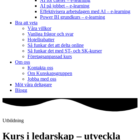
AI för chefer – e-learning
AI på jobbet – e-learning
Effektivisera arbetsdagen med AI – e-learning
Power BI grundkurs – e-learning
Bra att veta
Våra villkor
Vanliga frågor och svar
Hotellrabatter
Så funkar det att delta online
Så funkar det med ST- och SK-kurser
Företagsanpassad kurs
Om oss
Kontakta oss
Om Kunskapsgruppen
Jobba med oss
Möt våra deltagare
Blogg
Utbildning
Kurs i ledarskap – utveckla