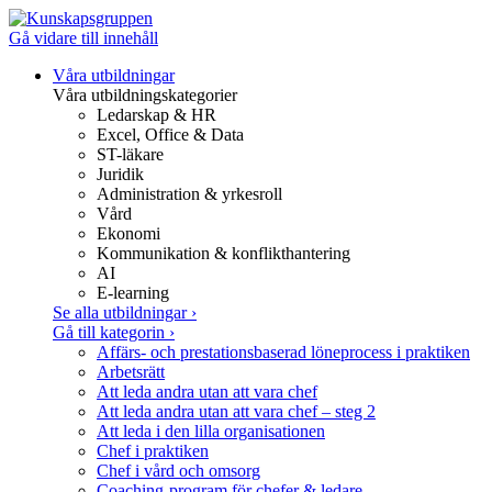
Gå vidare till innehåll
Våra utbildningar
Våra utbildningskategorier
Ledarskap & HR
Excel, Office & Data
ST-läkare
Juridik
Administration & yrkesroll
Vård
Ekonomi
Kommunikation & konflikthantering
AI
E-learning
Se alla utbildningar
›
Gå till kategorin
›
Affärs- och prestationsbaserad löneprocess i praktiken
Arbetsrätt
Att leda andra utan att vara chef
Att leda andra utan att vara chef – steg 2
Att leda i den lilla organisationen
Chef i praktiken
Chef i vård och omsorg
Coaching-program för chefer & ledare