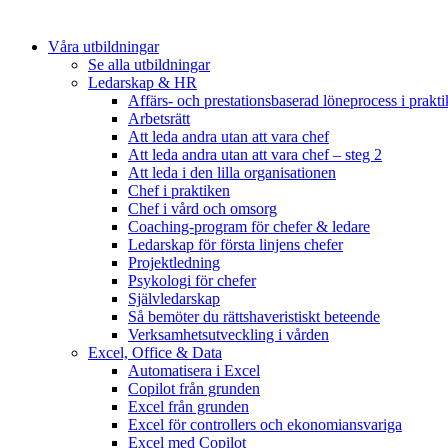
Våra utbildningar
Se alla utbildningar
Ledarskap & HR
Affärs- och prestationsbaserad löneprocess i prakt
Arbetsrätt
Att leda andra utan att vara chef
Att leda andra utan att vara chef – steg 2
Att leda i den lilla organisationen
Chef i praktiken
Chef i vård och omsorg
Coaching-program för chefer & ledare
Ledarskap för första linjens chefer
Projektledning
Psykologi för chefer
Självledarskap
Så bemöter du rättshaveristiskt beteende
Verksamhetsutveckling i vården
Excel, Office & Data
Automatisera i Excel
Copilot från grunden
Excel från grunden
Excel för controllers och ekonomiansvariga
Excel med Copilot