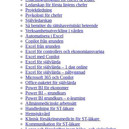
Ledarskap för första linjens chefer
Projektledning
Psykologi för chefer
Självledarskap
Så bemöter du rättshaveristiskt beteende
Verksamhetsutveckling i vården
Automatisera i Excel
Copilot från grunden
Excel från grunden
Excel för controllers och ekonomiansvariga
Excel med Copilot
Excel för självlärda
Excel för självlärda – 1 dag online
Excel för självlärda – påbyggnad
Microsoft 365 och Copilot
Office-paketet för självlärda
Power BI för ekonomer
Power BI – grundkurs
Power BI grundkurs – e-learning
Allmänmedicinskt arbetssätt
Handledning för ST-läkare
Hemsjukvård
Klinisk försäkringsmedicin för ST-läkare
Kommunikation för ST-läkare