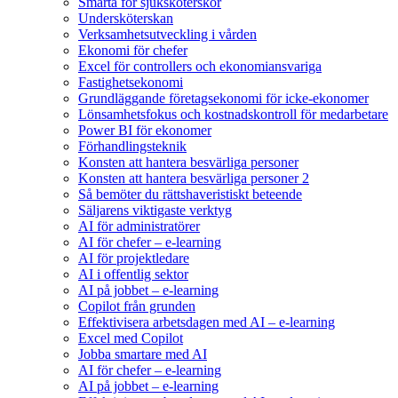
Smärta för sjuksköterskor
Undersköterskan
Verksamhetsutveckling i vården
Ekonomi för chefer
Excel för controllers och ekonomiansvariga
Fastighetsekonomi
Grundläggande företagsekonomi för icke-ekonomer
Lönsamhetsfokus och kostnadskontroll för medarbetare
Power BI för ekonomer
Förhandlingsteknik
Konsten att hantera besvärliga personer
Konsten att hantera besvärliga personer 2
Så bemöter du rättshaveristiskt beteende
Säljarens viktigaste verktyg
AI för administratörer
AI för chefer – e-learning
AI för projektledare
AI i offentlig sektor
AI på jobbet – e-learning
Copilot från grunden
Effektivisera arbetsdagen med AI – e-learning
Excel med Copilot
Jobba smartare med AI
AI för chefer – e-learning
AI på jobbet – e-learning