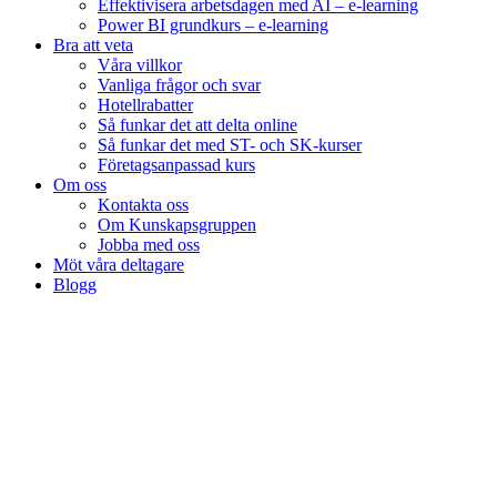
Effektivisera arbetsdagen med AI – e-learning
Power BI grundkurs – e-learning
Bra att veta
Våra villkor
Vanliga frågor och svar
Hotellrabatter
Så funkar det att delta online
Så funkar det med ST- och SK-kurser
Företagsanpassad kurs
Om oss
Kontakta oss
Om Kunskapsgruppen
Jobba med oss
Möt våra deltagare
Blogg