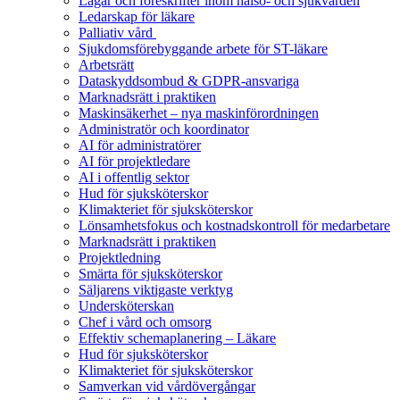
Lagar och föreskrifter inom hälso- och sjukvården
Ledarskap för läkare
Palliativ vård
Sjukdomsförebyggande arbete för ST-läkare
Arbetsrätt
Dataskyddsombud & GDPR-ansvariga
Marknadsrätt i praktiken
Maskinsäkerhet – nya maskinförordningen
Administratör och koordinator
AI för administratörer
AI för projektledare
AI i offentlig sektor
Hud för sjuksköterskor
Klimakteriet för sjuksköterskor
Lönsamhetsfokus och kostnadskontroll för medarbetare
Marknadsrätt i praktiken
Projektledning
Smärta för sjuksköterskor
Säljarens viktigaste verktyg
Undersköterskan
Chef i vård och omsorg
Effektiv schemaplanering – Läkare
Hud för sjuksköterskor
Klimakteriet för sjuksköterskor
Samverkan vid vårdövergångar