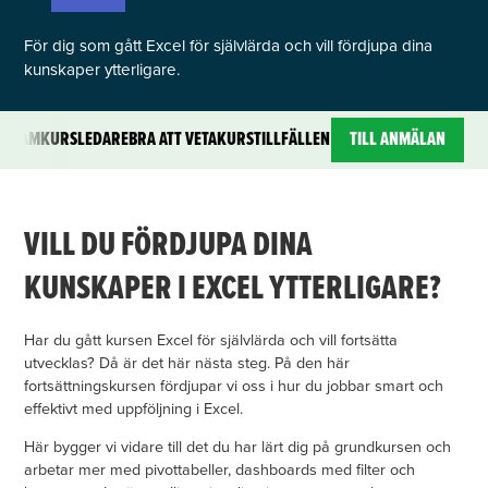
För dig som gått Excel för självlärda och vill fördjupa dina
kunskaper ytterligare.
OGRAM
KURSLEDARE
BRA ATT VETA
KURSTILLFÄLLEN
TILL ANMÄLAN
VILL DU FÖRDJUPA DINA
KUNSKAPER I EXCEL YTTERLIGARE?
Har du gått kursen Excel för självlärda och vill fortsätta
utvecklas? Då är det här nästa steg. På den här
fortsättningskursen fördjupar vi oss i hur du jobbar smart och
effektivt med uppföljning i Excel.
Här bygger vi vidare till det du har lärt dig på grundkursen och
arbetar mer med pivottabeller, dashboards med filter och