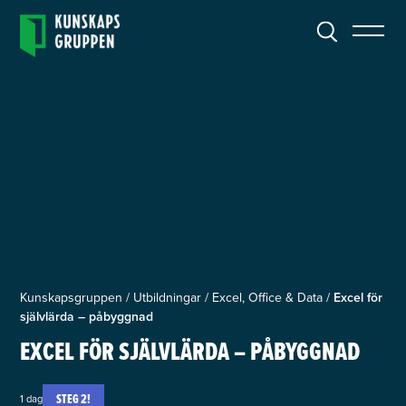
Kunskapsgruppen
/
Utbildningar
/
Excel, Office & Data
/
Excel för
självlärda – påbyggnad
EXCEL FÖR SJÄLVLÄRDA – PÅBYGGNAD
STEG 2!
1 dag