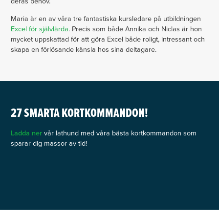
deras behov.
Maria är en av våra tre fantastiska kursledare på utbildningen
Excel för självlärda
. Precis som både Annika och Niclas är hon
mycket uppskattad för att göra Excel både roligt, intressant och
skapa en förlösande känsla hos sina deltagare.
27 SMARTA KORTKOMMANDON!
Ladda ner
vår lathund med våra bästa kortkommandon som
sparar dig massor av tid!