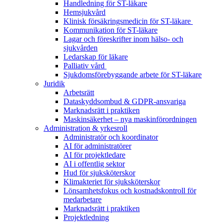
Handledning för ST-läkare
Hemsjukvård
Klinisk försäkringsmedicin för ST-läkare
Kommunikation för ST-läkare
Lagar och föreskrifter inom hälso- och
sjukvården
Ledarskap för läkare
Palliativ vård
Sjukdomsförebyggande arbete för ST-läkare
Juridik
Arbetsrätt
Dataskyddsombud & GDPR-ansvariga
Marknadsrätt i praktiken
Maskinsäkerhet – nya maskinförordningen
Administration & yrkesroll
Administratör och koordinator
AI för administratörer
AI för projektledare
AI i offentlig sektor
Hud för sjuksköterskor
Klimakteriet för sjuksköterskor
Lönsamhetsfokus och kostnadskontroll för
medarbetare
Marknadsrätt i praktiken
Projektledning