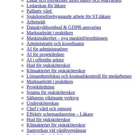
Lagar och föreskrifter inom hälso- och sjukvården
Ledarskap för läkare
Palliativ vård
Sjukdomsförebyggande arbete för ST-läkare
Arbetsrätt
Dataskyddsombud & GDPR-ansvariga
Marknadsrätt i praktiken
Maskinsäkerhet – nya maskinförordningen
Administratör och koordinator
AI för administratörer
AI för projektledare
AI i offentlig sektor
Hud för sjuksköterskor
Klimakteriet för sjuksköterskor
Lönsamhetsfokus och kostnadskontroll för medarbetare
Marknadsrätt i praktiken
Projektledning
Smärta för sjuksköterskor
Säljarens viktigaste verktyg
Undersköterskan
Chef i vård och omsorg
Effektiv schemaplanering – Läkare
Hud för sjuksköterskor
Klimakteriet för sjuksköterskor
Samverkan vid vårdövergångar