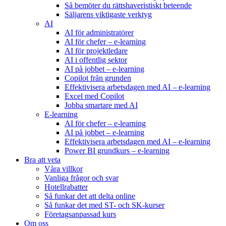
Så bemöter du rättshaveristiskt beteende
Säljarens viktigaste verktyg
AI
AI för administratörer
AI för chefer – e-learning
AI för projektledare
AI i offentlig sektor
AI på jobbet – e-learning
Copilot från grunden
Effektivisera arbetsdagen med AI – e-learning
Excel med Copilot
Jobba smartare med AI
E-learning
AI för chefer – e-learning
AI på jobbet – e-learning
Effektivisera arbetsdagen med AI – e-learning
Power BI grundkurs – e-learning
Bra att veta
Våra villkor
Vanliga frågor och svar
Hotellrabatter
Så funkar det att delta online
Så funkar det med ST- och SK-kurser
Företagsanpassad kurs
Om oss