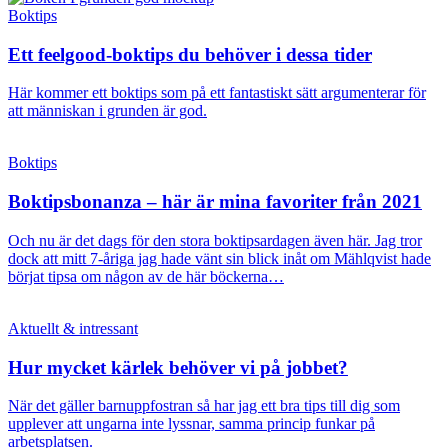
Boktips
Ett feelgood-boktips du behöver i dessa tider
Här kommer ett boktips som på ett fantastiskt sätt argumenterar för
att människan i grunden är god.
Boktips
Boktipsbonanza – här är mina favoriter från 2021
Och nu är det dags för den stora boktipsardagen även här. Jag tror
dock att mitt 7-åriga jag hade vänt sin blick inåt om Mählqvist hade
börjat tipsa om någon av de här böckerna…
Aktuellt & intressant
Hur mycket kärlek behöver vi på jobbet?
När det gäller barnuppfostran så har jag ett bra tips till dig som
upplever att ungarna inte lyssnar, samma princip funkar på
arbetsplatsen.