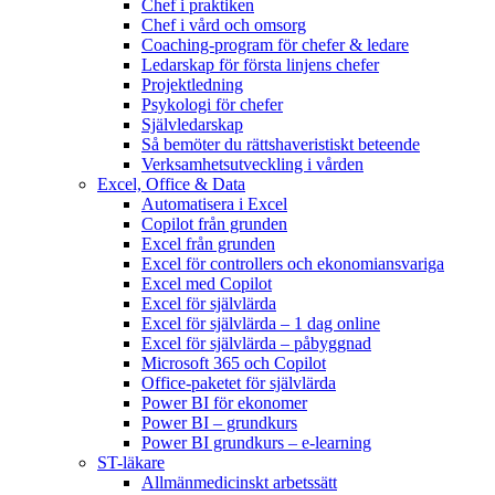
Chef i praktiken
Chef i vård och omsorg
Coaching-program för chefer & ledare
Ledarskap för första linjens chefer
Projektledning
Psykologi för chefer
Självledarskap
Så bemöter du rättshaveristiskt beteende
Verksamhetsutveckling i vården
Excel, Office & Data
Automatisera i Excel
Copilot från grunden
Excel från grunden
Excel för controllers och ekonomiansvariga
Excel med Copilot
Excel för självlärda
Excel för självlärda – 1 dag online
Excel för självlärda – påbyggnad
Microsoft 365 och Copilot
Office-paketet för självlärda
Power BI för ekonomer
Power BI – grundkurs
Power BI grundkurs – e-learning
ST-läkare
Allmänmedicinskt arbetssätt