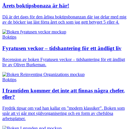
Årets boktipsbonaza är här!
Då är det dags för den årliga boktipsbonanzan där jag delar med mig
av de böcker jag läst förra året och som jag gett betyget 5 eller 4.
Boktips
Fyratusen veckor – tidshantering för ett ändligt liv
Recension av boken Fyratusen veckor – tidshantering för ett ändligt
liv av Oliver Burkeman.
Boktips
I framtiden kommer det inte att finnas några chefer,
eller?
Fredrik tipsar om vad han kallar en ”modern klassiker”. Boken som
spår att vi går mot självorganisering och en form av chefslösa
arbetsplatser.