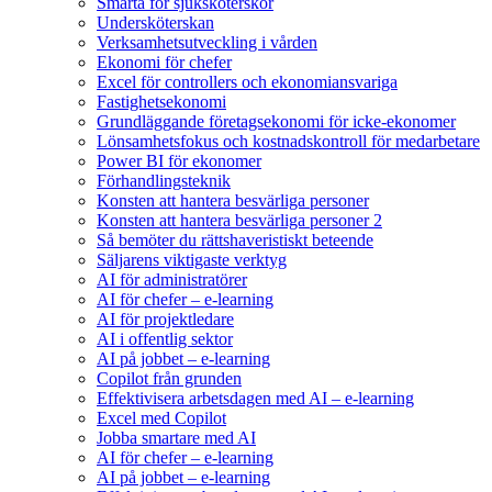
Smärta för sjuksköterskor
Undersköterskan
Verksamhetsutveckling i vården
Ekonomi för chefer
Excel för controllers och ekonomiansvariga
Fastighetsekonomi
Grundläggande företagsekonomi för icke-ekonomer
Lönsamhetsfokus och kostnadskontroll för medarbetare
Power BI för ekonomer
Förhandlingsteknik
Konsten att hantera besvärliga personer
Konsten att hantera besvärliga personer 2
Så bemöter du rättshaveristiskt beteende
Säljarens viktigaste verktyg
AI för administratörer
AI för chefer – e-learning
AI för projektledare
AI i offentlig sektor
AI på jobbet – e-learning
Copilot från grunden
Effektivisera arbetsdagen med AI – e-learning
Excel med Copilot
Jobba smartare med AI
AI för chefer – e-learning
AI på jobbet – e-learning