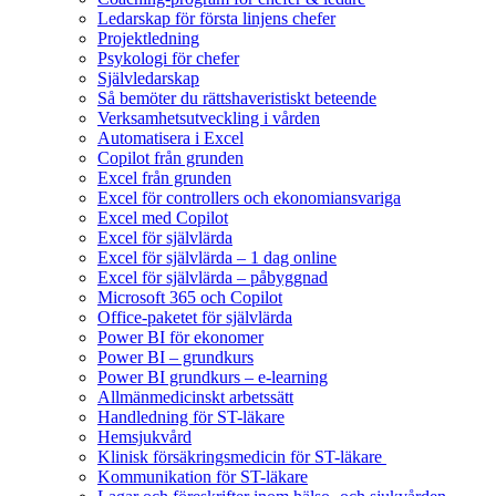
Ledarskap för första linjens chefer
Projektledning
Psykologi för chefer
Självledarskap
Så bemöter du rättshaveristiskt beteende
Verksamhetsutveckling i vården
Automatisera i Excel
Copilot från grunden
Excel från grunden
Excel för controllers och ekonomiansvariga
Excel med Copilot
Excel för självlärda
Excel för självlärda – 1 dag online
Excel för självlärda – påbyggnad
Microsoft 365 och Copilot
Office-paketet för självlärda
Power BI för ekonomer
Power BI – grundkurs
Power BI grundkurs – e-learning
Allmänmedicinskt arbetssätt
Handledning för ST-läkare
Hemsjukvård
Klinisk försäkringsmedicin för ST-läkare
Kommunikation för ST-läkare