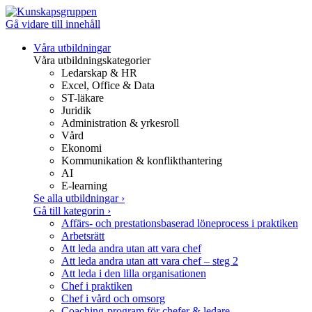
Gå vidare till innehåll
Våra utbildningar
Våra utbildningskategorier
Ledarskap & HR
Excel, Office & Data
ST-läkare
Juridik
Administration & yrkesroll
Vård
Ekonomi
Kommunikation & konflikthantering
AI
E-learning
Se alla utbildningar
›
Gå till kategorin
›
Affärs- och prestationsbaserad löneprocess i praktiken
Arbetsrätt
Att leda andra utan att vara chef
Att leda andra utan att vara chef – steg 2
Att leda i den lilla organisationen
Chef i praktiken
Chef i vård och omsorg
Coaching-program för chefer & ledare