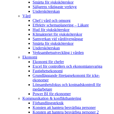
Smärta för sjuksköterskor
Säljarens viktigaste verktyg
Undersköterskan
Vård
Chef i vård och omsorg
Effektiv schemaplanering – Läkare
Hud för sjuksköterskor
Klimakteriet för sjuksköterskor
Samverkan vid vårdövergångar
Smärta för sjuksköterskor
Undersköterskan
Verksamhetsutveckling i vården
Ekonomi
Ekonomi för chefer
Excel för controllers och ekonomiansvariga
Fastighetsekonomi
Grundläggande företagsekonomi för icke-
ekonomer
Lönsamhetsfokus och kostnadskontroll för
medarbetare
Power BI för ekonomer
Kommunikation & konflikthantering
Förhandlingsteknik
Konsten att hantera besvärliga personer
Konsten att hantera besvärliga personer 2