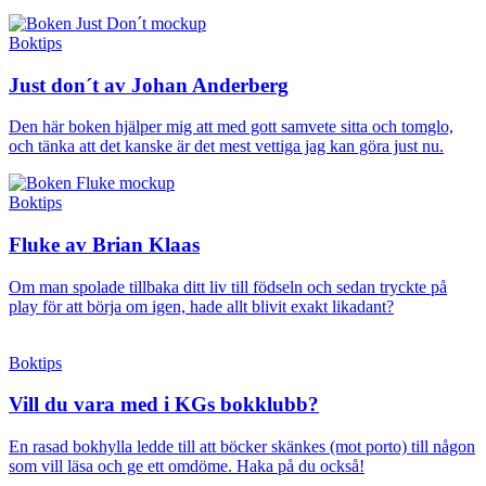
Boktips
Just don´t av Johan Anderberg
Den här boken hjälper mig att med gott samvete sitta och tomglo,
och tänka att det kanske är det mest vettiga jag kan göra just nu.
Boktips
Fluke av Brian Klaas
Om man spolade tillbaka ditt liv till födseln och sedan tryckte på
play för att börja om igen, hade allt blivit exakt likadant?
Boktips
Vill du vara med i KGs bokklubb?
En rasad bokhylla ledde till att böcker skänkes (mot porto) till någon
som vill läsa och ge ett omdöme. Haka på du också!