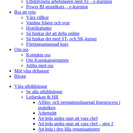
Effektivisera arbetsdagen med AI – e-learning
Power BI grundkurs – e-learning
Bra att veta
Våra villkor
Vanliga frågor och svar
Hotellrabatter
Så funkar det att delta online
Så funkar det med ST- och SK-kurser
Företagsanpassad kurs
Om oss
Kontakta oss
Om Kunskapsgruppen
Jobba med oss
Möt våra deltagare
Blogg
Våra utbildningar
Se alla utbildningar
Ledarskap & HR
Affärs- och prestationsbaserad löneprocess i
praktiken
Arbetsrätt
Att leda andra utan att vara chef
Att leda andra utan att vara chef – steg 2
Att leda i den lilla organisationen