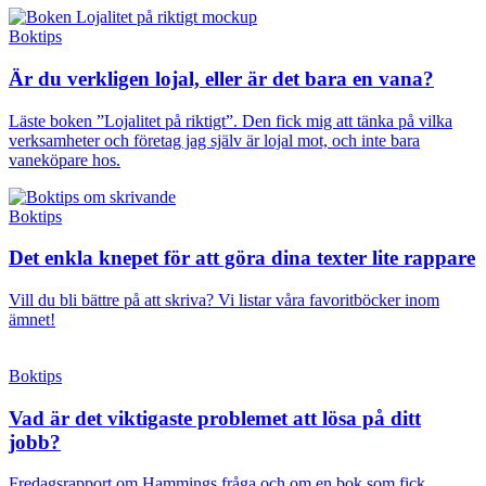
Boktips
Är du verkligen lojal, eller är det bara en vana?
Läste boken ”Lojalitet på riktigt”. Den fick mig att tänka på vilka
verksamheter och företag jag själv är lojal mot, och inte bara
vaneköpare hos.
Boktips
Det enkla knepet för att göra dina texter lite rappare
Vill du bli bättre på att skriva? Vi listar våra favoritböcker inom
ämnet!
Boktips
Vad är det viktigaste problemet att lösa på ditt
jobb?
Fredagsrapport om Hammings fråga och om en bok som fick