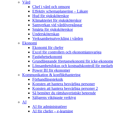
Vård
Chef i vård och omsorg
Effektiv schemaplanering – Läkare
Hud för sjuksköterskor
Klimakteriet för sjuksköterskor
Samverkan vid vårdövergångar
Smärta för sjuksköterskor
Undersköterskan
Verksamhetsutveckling i vården
Ekonomi
Ekonomi för chefer
Excel för controllers och ekonomiansvariga
Fastighetsekonomi
Grundläggande företagsekonomi för icke-ekonom
Lönsamhetsfokus och kostnadskontroll för medarb
Power BI för ekonomer
Kommunikation & konflikthantering
Förhandlingsteknik
Konsten att hantera besvärliga personer
Konsten att hantera besvärliga personer 2
Så bemöter du rättshaveristiskt beteende
Säljarens viktigaste verktyg
AI
AI för administratörer
AI för chefer – e-learning