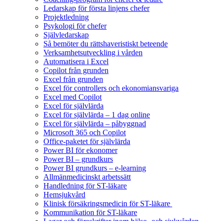
Ledarskap för första linjens chefer
Projektledning
Psykologi för chefer
Självledarskap
Så bemöter du rättshaveristiskt beteende
Verksamhetsutveckling i vården
Automatisera i Excel
Copilot från grunden
Excel från grunden
Excel för controllers och ekonomiansvariga
Excel med Copilot
Excel för självlärda
Excel för självlärda – 1 dag online
Excel för självlärda – påbyggnad
Microsoft 365 och Copilot
Office-paketet för självlärda
Power BI för ekonomer
Power BI – grundkurs
Power BI grundkurs – e-learning
Allmänmedicinskt arbetssätt
Handledning för ST-läkare
Hemsjukvård
Klinisk försäkringsmedicin för ST-läkare
Kommunikation för ST-läkare