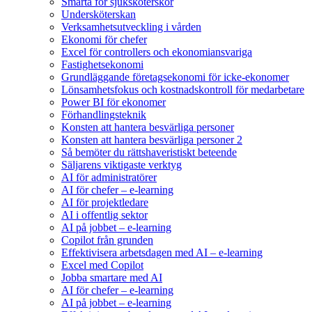
Smärta för sjuksköterskor
Undersköterskan
Verksamhetsutveckling i vården
Ekonomi för chefer
Excel för controllers och ekonomiansvariga
Fastighetsekonomi
Grundläggande företagsekonomi för icke-ekonomer
Lönsamhetsfokus och kostnadskontroll för medarbetare
Power BI för ekonomer
Förhandlingsteknik
Konsten att hantera besvärliga personer
Konsten att hantera besvärliga personer 2
Så bemöter du rättshaveristiskt beteende
Säljarens viktigaste verktyg
AI för administratörer
AI för chefer – e-learning
AI för projektledare
AI i offentlig sektor
AI på jobbet – e-learning
Copilot från grunden
Effektivisera arbetsdagen med AI – e-learning
Excel med Copilot
Jobba smartare med AI
AI för chefer – e-learning
AI på jobbet – e-learning