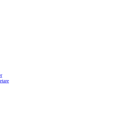
er
etare