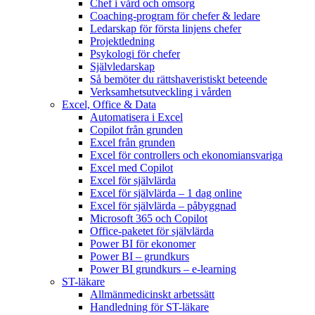
Chef i vård och omsorg
Coaching-program för chefer & ledare
Ledarskap för första linjens chefer
Projektledning
Psykologi för chefer
Självledarskap
Så bemöter du rättshaveristiskt beteende
Verksamhetsutveckling i vården
Excel, Office & Data
Automatisera i Excel
Copilot från grunden
Excel från grunden
Excel för controllers och ekonomiansvariga
Excel med Copilot
Excel för självlärda
Excel för självlärda – 1 dag online
Excel för självlärda – påbyggnad
Microsoft 365 och Copilot
Office-paketet för självlärda
Power BI för ekonomer
Power BI – grundkurs
Power BI grundkurs – e-learning
ST-läkare
Allmänmedicinskt arbetssätt
Handledning för ST-läkare