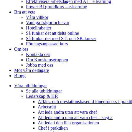
Effektivisera arbetsdagen med AI – e-learning
Power BI grundkurs – e-learning
Bra att veta
Våra villkor
Vanliga frågor och svar
Hotellrabatter
Så funkar det att delta online
Så funkar det med ST- och SK-kurser
Företagsanpassad kurs
Om oss
Kontakta oss
Om Kunskapsgruppen
Jobba med oss
Möt våra deltagare
Blogg
Våra utbildningar
Se alla utbildningar
Ledarskap & HR
Affärs- och prestationsbaserad löneprocess i prakt
Arbetsrätt
Att leda andra utan att vara chef
Att leda andra utan att vara chef – steg 2
Att leda i den lilla organisationen
Chef i praktiken