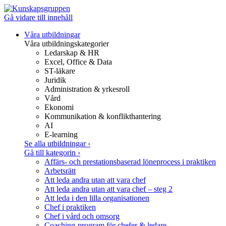
Gå vidare till innehåll
Våra utbildningar
Våra utbildningskategorier
Ledarskap & HR
Excel, Office & Data
ST-läkare
Juridik
Administration & yrkesroll
Vård
Ekonomi
Kommunikation & konflikthantering
AI
E-learning
Se alla utbildningar
›
Gå till kategorin
›
Affärs- och prestationsbaserad löneprocess i praktiken
Arbetsrätt
Att leda andra utan att vara chef
Att leda andra utan att vara chef – steg 2
Att leda i den lilla organisationen
Chef i praktiken
Chef i vård och omsorg
Coaching-program för chefer & ledare