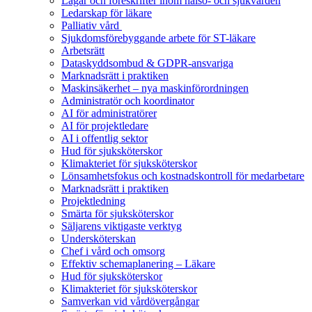
Lagar och föreskrifter inom hälso- och sjukvården
Ledarskap för läkare
Palliativ vård
Sjukdomsförebyggande arbete för ST-läkare
Arbetsrätt
Dataskyddsombud & GDPR-ansvariga
Marknadsrätt i praktiken
Maskinsäkerhet – nya maskinförordningen
Administratör och koordinator
AI för administratörer
AI för projektledare
AI i offentlig sektor
Hud för sjuksköterskor
Klimakteriet för sjuksköterskor
Lönsamhetsfokus och kostnadskontroll för medarbetare
Marknadsrätt i praktiken
Projektledning
Smärta för sjuksköterskor
Säljarens viktigaste verktyg
Undersköterskan
Chef i vård och omsorg
Effektiv schemaplanering – Läkare
Hud för sjuksköterskor
Klimakteriet för sjuksköterskor
Samverkan vid vårdövergångar