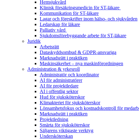
Hemsjukvård
Klinisk försäkringsmedicin för ST-läkare
Kommunikation för ST-läkare
Lagar och föreskrifter inom hälso- och sjukvården
Ledarskap för läkare
Palliativ vård
Sjukdomsförebyggande arbete för ST-läkare
Juridik
Arbetsrätt
Dataskyddsombud & GDPR-ansvariga
Marknadsrätt i praktiken
Maskinsäkerhet – nya maskinförordningen
Administration & yrkesroll
Administratör och koordinator
AI för administratörer
AI för projektledare
AI i offentlig sektor
Hud för sjuksköterskor
Klimakteriet för sjuksköterskor
Lönsamhetsfokus och kostnadskontroll för medarb
Marknadsrätt i praktiken
Projektledning
Smärta för sjuksköterskor
Säljarens viktigaste verktyg
Undersköterskan