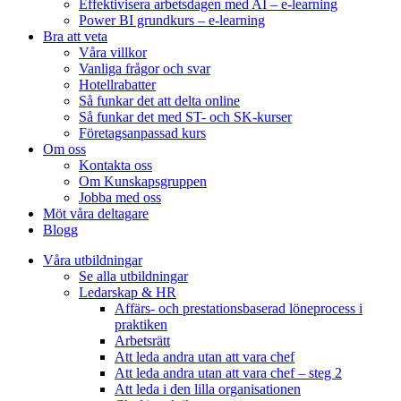
Effektivisera arbetsdagen med AI – e-learning
Power BI grundkurs – e-learning
Bra att veta
Våra villkor
Vanliga frågor och svar
Hotellrabatter
Så funkar det att delta online
Så funkar det med ST- och SK-kurser
Företagsanpassad kurs
Om oss
Kontakta oss
Om Kunskapsgruppen
Jobba med oss
Möt våra deltagare
Blogg
Våra utbildningar
Se alla utbildningar
Ledarskap & HR
Affärs- och prestationsbaserad löneprocess i
praktiken
Arbetsrätt
Att leda andra utan att vara chef
Att leda andra utan att vara chef – steg 2
Att leda i den lilla organisationen