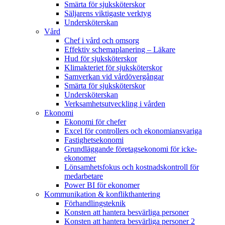
Smärta för sjuksköterskor
Säljarens viktigaste verktyg
Undersköterskan
Vård
Chef i vård och omsorg
Effektiv schemaplanering – Läkare
Hud för sjuksköterskor
Klimakteriet för sjuksköterskor
Samverkan vid vårdövergångar
Smärta för sjuksköterskor
Undersköterskan
Verksamhetsutveckling i vården
Ekonomi
Ekonomi för chefer
Excel för controllers och ekonomiansvariga
Fastighetsekonomi
Grundläggande företagsekonomi för icke-
ekonomer
Lönsamhetsfokus och kostnadskontroll för
medarbetare
Power BI för ekonomer
Kommunikation & konflikthantering
Förhandlingsteknik
Konsten att hantera besvärliga personer
Konsten att hantera besvärliga personer 2