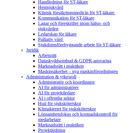
Handledning för ST-läkare
Hemsjukvård
Klinisk försäkringsmedicin för ST-läkare
Kommunikation för ST-läkare
Lagar och föreskrifter inom hälso- och
sjukvården
Ledarskap för läkare
Palliativ vård
Sjukdomsförebyggande arbete för ST-läkare
Juridik
Arbetsrätt
Dataskyddsombud & GDPR-ansvariga
Marknadsrätt i praktiken
Maskinsäkerhet – nya maskinförordningen
Administration & yrkesroll
Administratör och koordinator
AI för administratörer
AI för projektledare
AI i offentlig sektor
Hud för sjuksköterskor
Klimakteriet för sjuksköterskor
Lönsamhetsfokus och kostnadskontroll för
medarbetare
Marknadsrätt i praktiken
Projektledning