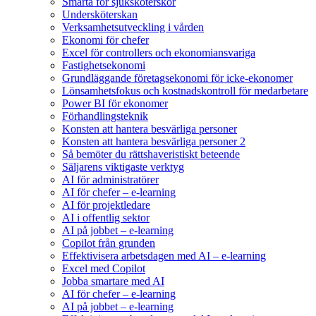
Smärta för sjuksköterskor
Undersköterskan
Verksamhetsutveckling i vården
Ekonomi för chefer
Excel för controllers och ekonomiansvariga
Fastighetsekonomi
Grundläggande företagsekonomi för icke-ekonomer
Lönsamhetsfokus och kostnadskontroll för medarbetare
Power BI för ekonomer
Förhandlingsteknik
Konsten att hantera besvärliga personer
Konsten att hantera besvärliga personer 2
Så bemöter du rättshaveristiskt beteende
Säljarens viktigaste verktyg
AI för administratörer
AI för chefer – e-learning
AI för projektledare
AI i offentlig sektor
AI på jobbet – e-learning
Copilot från grunden
Effektivisera arbetsdagen med AI – e-learning
Excel med Copilot
Jobba smartare med AI
AI för chefer – e-learning
AI på jobbet – e-learning