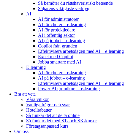
Så bemöter du rättshaveristiskt beteende
Säljarens viktigaste verktyg
AI
AI för administratörer
AI för chefer – e-learning
AI för projektledare
AI i offentlig sektor
AI på jobbet – e-learning
Copilot från grunden
Effektivisera arbetsdagen med AI – e-learning
Excel med Copilot
Jobba smartare med AI
E-learning
AI för chefer – e-learning
AI på jobbet – e-learning
Effektivisera arbetsdagen med AI – e-learning
Power BI grundkurs – e-learning
Bra att veta
Våra villkor
Vanliga frågor och svar
Hotellrabatter
Så funkar det att delta online
Så funkar det med ST- och SK-kurser
Företagsanpassad kurs
Om oss