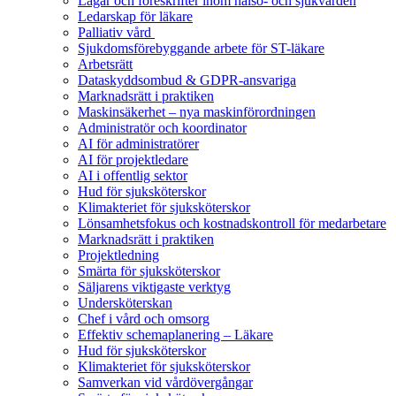
Lagar och föreskrifter inom hälso- och sjukvården
Ledarskap för läkare
Palliativ vård
Sjukdomsförebyggande arbete för ST-läkare
Arbetsrätt
Dataskyddsombud & GDPR-ansvariga
Marknadsrätt i praktiken
Maskinsäkerhet – nya maskinförordningen
Administratör och koordinator
AI för administratörer
AI för projektledare
AI i offentlig sektor
Hud för sjuksköterskor
Klimakteriet för sjuksköterskor
Lönsamhetsfokus och kostnadskontroll för medarbetare
Marknadsrätt i praktiken
Projektledning
Smärta för sjuksköterskor
Säljarens viktigaste verktyg
Undersköterskan
Chef i vård och omsorg
Effektiv schemaplanering – Läkare
Hud för sjuksköterskor
Klimakteriet för sjuksköterskor
Samverkan vid vårdövergångar