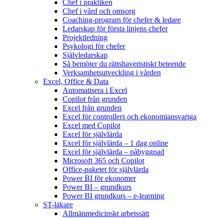
Chef i praktiken
Chef i vård och omsorg
Coaching-program för chefer & ledare
Ledarskap för första linjens chefer
Projektledning
Psykologi för chefer
Självledarskap
Så bemöter du rättshaveristiskt beteende
Verksamhetsutveckling i vården
Excel, Office & Data
Automatisera i Excel
Copilot från grunden
Excel från grunden
Excel för controllers och ekonomiansvariga
Excel med Copilot
Excel för självlärda
Excel för självlärda – 1 dag online
Excel för självlärda – påbyggnad
Microsoft 365 och Copilot
Office-paketet för självlärda
Power BI för ekonomer
Power BI – grundkurs
Power BI grundkurs – e-learning
ST-läkare
Allmänmedicinskt arbetssätt