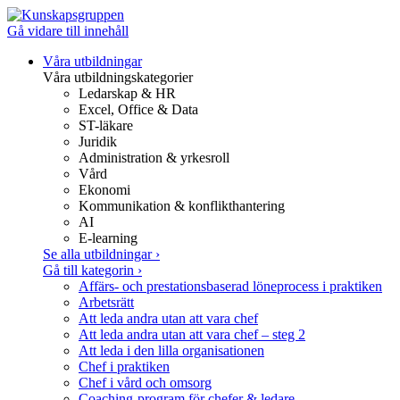
Gå vidare till innehåll
Våra utbildningar
Våra utbildningskategorier
Ledarskap & HR
Excel, Office & Data
ST-läkare
Juridik
Administration & yrkesroll
Vård
Ekonomi
Kommunikation & konflikthantering
AI
E-learning
Se alla utbildningar
›
Gå till kategorin
›
Affärs- och prestationsbaserad löneprocess i praktiken
Arbetsrätt
Att leda andra utan att vara chef
Att leda andra utan att vara chef – steg 2
Att leda i den lilla organisationen
Chef i praktiken
Chef i vård och omsorg
Coaching-program för chefer & ledare