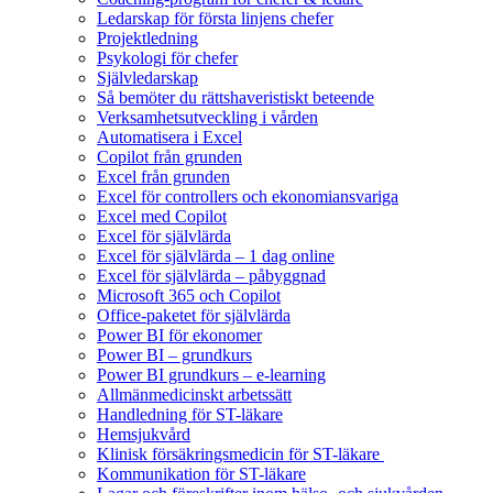
Ledarskap för första linjens chefer
Projektledning
Psykologi för chefer
Självledarskap
Så bemöter du rättshaveristiskt beteende
Verksamhetsutveckling i vården
Automatisera i Excel
Copilot från grunden
Excel från grunden
Excel för controllers och ekonomiansvariga
Excel med Copilot
Excel för självlärda
Excel för självlärda – 1 dag online
Excel för självlärda – påbyggnad
Microsoft 365 och Copilot
Office-paketet för självlärda
Power BI för ekonomer
Power BI – grundkurs
Power BI grundkurs – e-learning
Allmänmedicinskt arbetssätt
Handledning för ST-läkare
Hemsjukvård
Klinisk försäkringsmedicin för ST-läkare
Kommunikation för ST-läkare