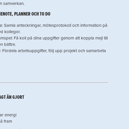
rn samverkan.
ENOTE, PLANNER OCH TO DO
: Samla anteckningar, mötesprotokoll och information på
ed kollegor.
mspel: Få koll på dina uppgifter genom att koppla mejl till
n bättre.
: Fördela arbetsuppgifter, följ upp projekt och samarbeta
.
AGT ÄN GJORT
ar energi
nå fram