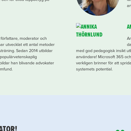
an
A
 författare, moderator och
An
har utvecklat ett antal metoder
da
träning. Sedan 2014 utbildar
med god pedagogisk insikt utbi
populärvetenskaplig
användare! Microsoft 365 och 
bildar han blivande advokater
verkligen brinner för att spri
amfund.
systemets potential.
ATOR!