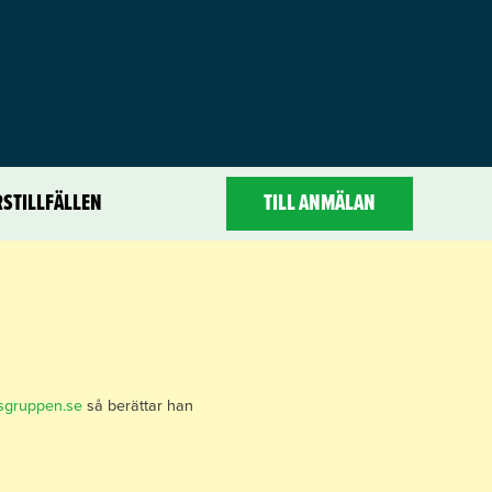
TILL ANMÄLAN
STILLFÄLLEN
psgruppen.se
så berättar han