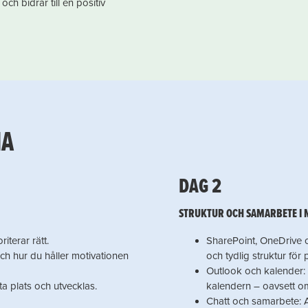
ch bidrar till en positiv
NA
DAG 2
STRUKTUR OCH SAMARBETE I 
iterar rätt.
SharePoint, OneDrive o
och hur du håller motivationen
och tydlig struktur för
Outlook och kalender: 
 ta plats och utvecklas.
kalendern – oavsett om
Chatt och samarbete: 