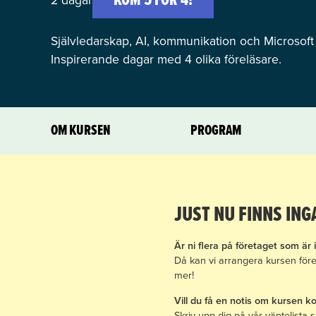
KOM 5 FÖR 4!
2 dagar
Självledarskap, AI, kommunikation och Microsoft 
Inspirerande dagar med 4 olika föreläsare.
OM KURSEN
PROGRAM
JUST NU FINNS IN
Är ni flera på företaget som är
Då kan vi arrangera kursen före
mer!
Vill du få en notis om kursen k
Skriv upp dig på vår väntelista 