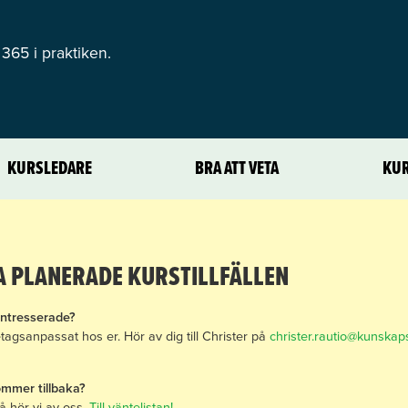
365 i praktiken.
KURSLEDARE
BRA ATT VETA
KUR
GA PLANERADE KURSTILLFÄLLEN
 intresserade?
tagsanpassat hos er. Hör av dig till Christer på
christer.rautio@kunska
ommer tillbaka?
så hör vi av oss.
Till väntelistan!