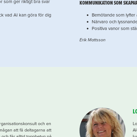
r som ger riktigt bra svar
KOMMUNIKATION SOM SKAPAR
ck vad AI kan göra för dig
Bemötande som lyfter
Närvaro och lyssnande
Positiva vanor som stä
Erik Mattsson
L
organisationskonsult och en
Lo
rmågan att få deltagarna att
AI
g och får alltid toppbetyg på
lu