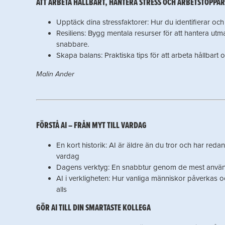
ATT ARBETA HÅLLBART, HANTERA STRESS OCH ARBETSTOPPAR
Upptäck dina stressfaktorer: Hur du identifierar och
Resiliens: Bygg mentala resurser för att hantera ut
snabbare.
Skapa balans: Praktiska tips för att arbeta hållbart o
Malin Ander
FÖRSTÅ AI – FRÅN MYT TILL VARDAG
En kort historik: AI är äldre än du tror och har reda
vardag
Dagens verktyg: En snabbtur genom de mest använd
AI i verkligheten: Hur vanliga människor påverkas oc
alls
GÖR AI TILL DIN SMARTASTE KOLLEGA