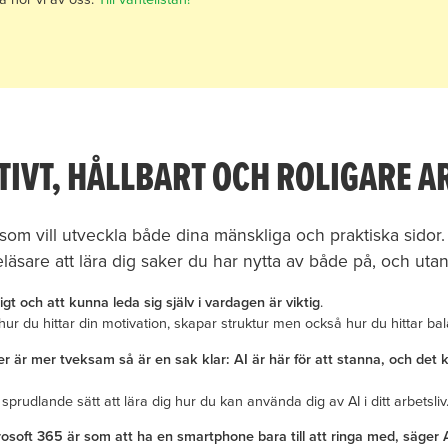
TIVT, HÅLLBART OCH ROLIGARE A
 som vill utveckla både dina mänskliga och praktiska sido
eläsare att lära dig saker du har nytta av både på, och utan
t och att kunna leda sig själv i vardagen är viktig
.
ur du hittar din motivation, skapar struktur men också hur du hittar balan
 är mer tveksam så är en sak klar: AI är här för att stanna, och det kan
rudlande sätt att lära dig hur du kan använda dig av AI i ditt arbetsliv
rosoft 365 är som att ha en smartphone bara till att ringa med, säger