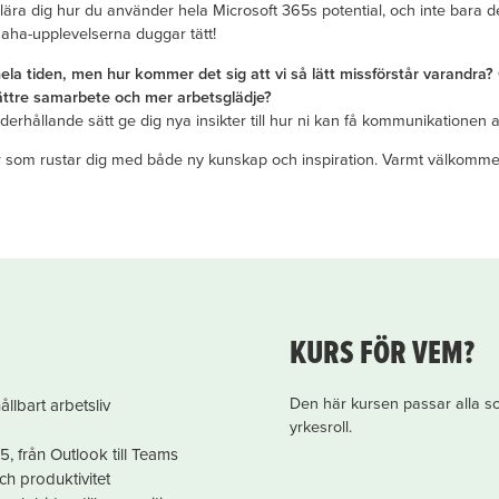
ära dig hur du använder hela Microsoft 365s potential, och inte bara 
aha-upplevelserna duggar tätt!
la tiden, men hur kommer det sig att vi så lätt missförstår varandra?
ättre samarbete och mer arbetsglädje?
rhållande sätt ge dig nya insikter till hur ni kan få kommunikationen att
ar som rustar dig med både ny kunskap och inspiration. Varmt välkomme
KURS FÖR VEM?
Den här kursen passar alla som
ållbart arbetsliv
yrkesroll.
5, från Outlook till Teams
ch produktivitet