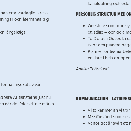
kanaldelning och exte
 hanterar vardaglig stress.
PERSONLIG STRUKTUR MED ON
maningar och återhämta dig
OneNote som arbetsyta
ch långsiktigt
ett ställe – och dela m
To Do och Outlook i sa
listor och planera dage
Planner för teamarbete
enklare i hela gruppen
Annika Thörnlund
n format mycket av vår
bara AI-tjänsterna just nu
KOMMUNIKATION – LÄTTARE S
h när det faktiskt inte märks
Vi tolkar mer än vi tror
Missförstånd som kost
Varför det är svårt att 