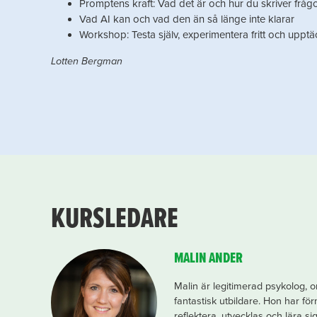
Promptens kraft: Vad det är och hur du skriver frågo
Vad AI kan och vad den än så länge inte klarar
Workshop: Testa själv, experimentera fritt och upptä
Lotten Bergman
KURSLEDARE
MALIN ANDER
Malin är legitimerad psykolog, 
fantastisk utbildare. Hon har fö
reflektera, utvecklas och lära si