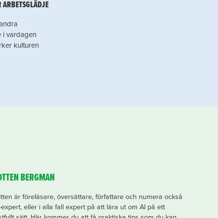
 ARBETSGLÄDJE
 andra
 i vardagen
rker kulturen
OTTEN BERGMAN
tten är föreläsare, översättare, författare och numera också
-expert, eller i alla fall expert på att lära ut om AI på ett
stfyllt sätt. Här kommer du att få praktiska tips som du kan