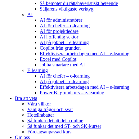
Så bemöter du rättshaveristiskt beteende
Säljarens viktigaste verktyg
AI
AI för administratörer
AI för chefer – e-learning
AI för projektledare
AI i offentlig sektor
AI på jobbet – e-learning
Copilot från grunden
Effektivisera arbetsdagen med AI – e-learning
Excel med Copilot
Jobba smartare med AI
E-learning
AI för chefer – e-learning
AI på jobbet – e-learning
Effektivisera arbetsdagen med AI – e-learning
Power BI grundkurs – e-learning
Bra att veta
Våra villkor
Vanliga frågor och svar
Hotellrabatter
Så funkar det att delta online
Så funkar det med ST- och SK-kurser
Företagsanpassad kurs
Om oss