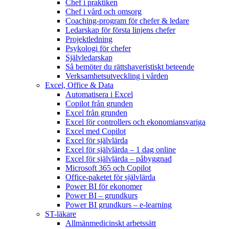
Chef i praktiken
Chef i vård och omsorg
Coaching-program för chefer & ledare
Ledarskap för första linjens chefer
Projektledning
Psykologi för chefer
Självledarskap
Så bemöter du rättshaveristiskt beteende
Verksamhetsutveckling i vården
Excel, Office & Data
Automatisera i Excel
Copilot från grunden
Excel från grunden
Excel för controllers och ekonomiansvariga
Excel med Copilot
Excel för självlärda
Excel för självlärda – 1 dag online
Excel för självlärda – påbyggnad
Microsoft 365 och Copilot
Office-paketet för självlärda
Power BI för ekonomer
Power BI – grundkurs
Power BI grundkurs – e-learning
ST-läkare
Allmänmedicinskt arbetssätt