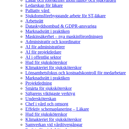
Lagar och föreskrifter inom hälso- och sjukvården
Ledarskap för läkare
Palliativ vård
Sjukdomsförebyggande arbete för ST-läkare
Arbetsrätt
Dataskyddsombud & GDPR-ansvariga
Marknadsrätt i praktiken
Maskinsäkerhet – nya maskinförordningen
Administratör och koordinator
AI för administratörer
AI för projektledare
AI i offentlig sektor
Hud för sjuksköterskor
Klimakteriet för sjuksköterskor
Lönsamhetsfokus och kostnadskontroll för medarbetare
Marknadsrätt i praktiken
Projektledning
Smärta för sjuksköterskor
Säljarens viktigaste verktyg
Undersköterskan
Chef i vård och omsorg
Effektiv schemaplanering – Läkare
Hud för sjuksköterskor
Klimakteriet för sjuksköterskor
Samverkan vid vårdövergångar