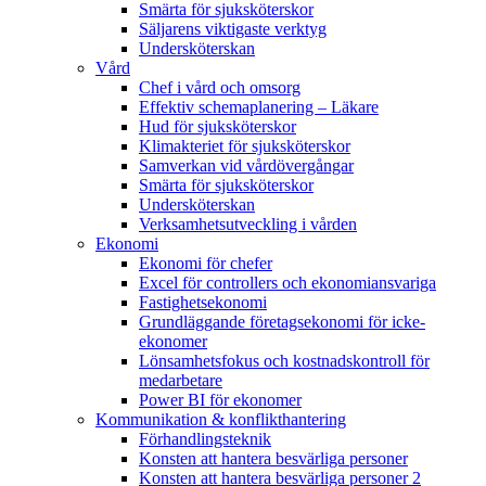
Smärta för sjuksköterskor
Säljarens viktigaste verktyg
Undersköterskan
Vård
Chef i vård och omsorg
Effektiv schemaplanering – Läkare
Hud för sjuksköterskor
Klimakteriet för sjuksköterskor
Samverkan vid vårdövergångar
Smärta för sjuksköterskor
Undersköterskan
Verksamhetsutveckling i vården
Ekonomi
Ekonomi för chefer
Excel för controllers och ekonomiansvariga
Fastighetsekonomi
Grundläggande företagsekonomi för icke-
ekonomer
Lönsamhetsfokus och kostnadskontroll för
medarbetare
Power BI för ekonomer
Kommunikation & konflikthantering
Förhandlingsteknik
Konsten att hantera besvärliga personer
Konsten att hantera besvärliga personer 2