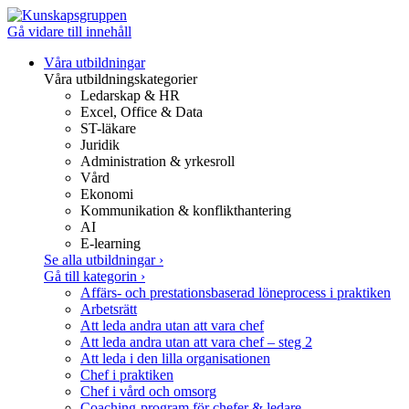
Gå vidare till innehåll
Våra utbildningar
Våra utbildningskategorier
Ledarskap & HR
Excel, Office & Data
ST-läkare
Juridik
Administration & yrkesroll
Vård
Ekonomi
Kommunikation & konflikthantering
AI
E-learning
Se alla utbildningar
›
Gå till kategorin
›
Affärs- och prestationsbaserad löneprocess i praktiken
Arbetsrätt
Att leda andra utan att vara chef
Att leda andra utan att vara chef – steg 2
Att leda i den lilla organisationen
Chef i praktiken
Chef i vård och omsorg
Coaching-program för chefer & ledare