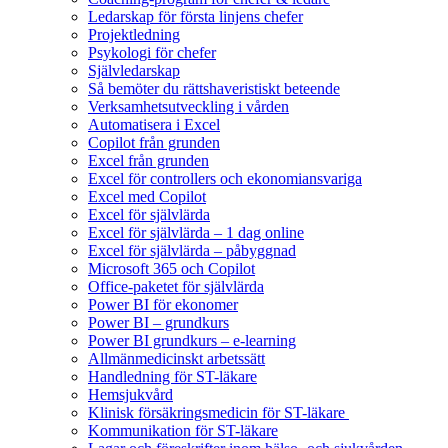
Ledarskap för första linjens chefer
Projektledning
Psykologi för chefer
Självledarskap
Så bemöter du rättshaveristiskt beteende
Verksamhetsutveckling i vården
Automatisera i Excel
Copilot från grunden
Excel från grunden
Excel för controllers och ekonomiansvariga
Excel med Copilot
Excel för självlärda
Excel för självlärda – 1 dag online
Excel för självlärda – påbyggnad
Microsoft 365 och Copilot
Office-paketet för självlärda
Power BI för ekonomer
Power BI – grundkurs
Power BI grundkurs – e-learning
Allmänmedicinskt arbetssätt
Handledning för ST-läkare
Hemsjukvård
Klinisk försäkringsmedicin för ST-läkare
Kommunikation för ST-läkare