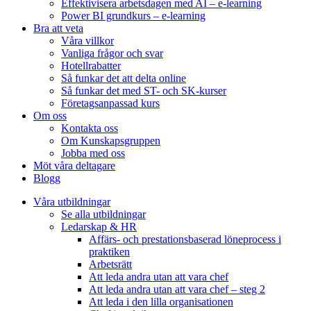
Effektivisera arbetsdagen med AI – e-learning
Power BI grundkurs – e-learning
Bra att veta
Våra villkor
Vanliga frågor och svar
Hotellrabatter
Så funkar det att delta online
Så funkar det med ST- och SK-kurser
Företagsanpassad kurs
Om oss
Kontakta oss
Om Kunskapsgruppen
Jobba med oss
Möt våra deltagare
Blogg
Våra utbildningar
Se alla utbildningar
Ledarskap & HR
Affärs- och prestationsbaserad löneprocess i
praktiken
Arbetsrätt
Att leda andra utan att vara chef
Att leda andra utan att vara chef – steg 2
Att leda i den lilla organisationen