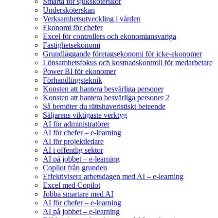
Smärta för sjuksköterskor
Undersköterskan
Verksamhetsutveckling i vården
Ekonomi för chefer
Excel för controllers och ekonomiansvariga
Fastighetsekonomi
Grundläggande företagsekonomi för icke-ekonomer
Lönsamhetsfokus och kostnadskontroll för medarbetare
Power BI för ekonomer
Förhandlingsteknik
Konsten att hantera besvärliga personer
Konsten att hantera besvärliga personer 2
Så bemöter du rättshaveristiskt beteende
Säljarens viktigaste verktyg
AI för administratörer
AI för chefer – e-learning
AI för projektledare
AI i offentlig sektor
AI på jobbet – e-learning
Copilot från grunden
Effektivisera arbetsdagen med AI – e-learning
Excel med Copilot
Jobba smartare med AI
AI för chefer – e-learning
AI på jobbet – e-learning