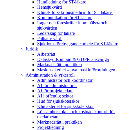
Handledning för ST-läkare
Hemsjukvård
Klinisk försäkringsmedicin för ST-läkare
Kommunikation för ST-läkare
Lagar och föreskrifter inom hälso- och
sjukvården
Ledarskap för läkare
Palliativ vård
Sjukdomsförebyggande arbete för ST-läkare
Juridik
Arbetsrätt
Dataskyddsombud & GDPR-ansvariga
Marknadsrätt i praktiken
Maskinsäkerhet – nya maskinförordningen
Administration & yrkesroll
Administratör och koordinator
AI för administratörer
AI för projektledare
AI i offentlig sektor
Hud för sjuksköterskor
Klimakteriet för sjuksköterskor
Lönsamhetsfokus och kostnadskontroll för
medarbetare
Marknadsrätt i praktiken
Projektledning