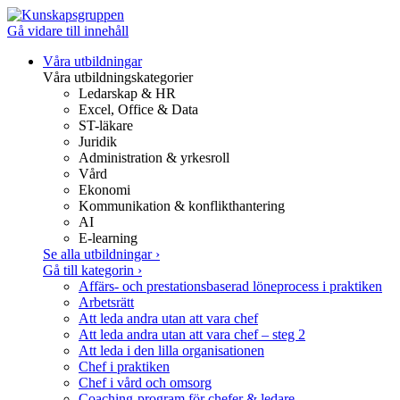
Gå vidare till innehåll
Våra utbildningar
Våra utbildningskategorier
Ledarskap & HR
Excel, Office & Data
ST-läkare
Juridik
Administration & yrkesroll
Vård
Ekonomi
Kommunikation & konflikthantering
AI
E-learning
Se alla utbildningar
›
Gå till kategorin
›
Affärs- och prestationsbaserad löneprocess i praktiken
Arbetsrätt
Att leda andra utan att vara chef
Att leda andra utan att vara chef – steg 2
Att leda i den lilla organisationen
Chef i praktiken
Chef i vård och omsorg
Coaching-program för chefer & ledare