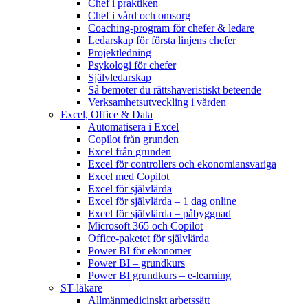
Chef i praktiken
Chef i vård och omsorg
Coaching-program för chefer & ledare
Ledarskap för första linjens chefer
Projektledning
Psykologi för chefer
Självledarskap
Så bemöter du rättshaveristiskt beteende
Verksamhetsutveckling i vården
Excel, Office & Data
Automatisera i Excel
Copilot från grunden
Excel från grunden
Excel för controllers och ekonomiansvariga
Excel med Copilot
Excel för självlärda
Excel för självlärda – 1 dag online
Excel för självlärda – påbyggnad
Microsoft 365 och Copilot
Office-paketet för självlärda
Power BI för ekonomer
Power BI – grundkurs
Power BI grundkurs – e-learning
ST-läkare
Allmänmedicinskt arbetssätt