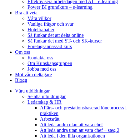
Effektivisera arbetsdagen med AI – e-learning
Power BI grundkurs – e-learning
Bra att veta
Våra villkor
Vanliga frågor och svar
Hotellrabatter
Så funkar det att delta online
Så funkar det med ST- och SK-kurser
Företagsanpassad kurs
Om oss
Kontakta oss
Om Kunskapsgruppen
Jobba med oss
Möt våra deltagare
Blogg
Våra utbildningar
Se alla utbildningar
Ledarskap & HR
Affärs- och prestationsbaserad löneprocess i
praktiken
Arbetsrätt
Att leda andra utan att vara chef
Att leda andra utan att vara chef – steg 2
Att leda i den lilla organisationen