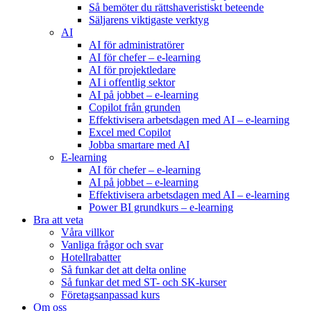
Så bemöter du rättshaveristiskt beteende
Säljarens viktigaste verktyg
AI
AI för administratörer
AI för chefer – e-learning
AI för projektledare
AI i offentlig sektor
AI på jobbet – e-learning
Copilot från grunden
Effektivisera arbetsdagen med AI – e-learning
Excel med Copilot
Jobba smartare med AI
E-learning
AI för chefer – e-learning
AI på jobbet – e-learning
Effektivisera arbetsdagen med AI – e-learning
Power BI grundkurs – e-learning
Bra att veta
Våra villkor
Vanliga frågor och svar
Hotellrabatter
Så funkar det att delta online
Så funkar det med ST- och SK-kurser
Företagsanpassad kurs
Om oss