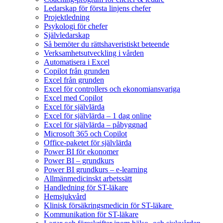
Ledarskap för första linjens chefer
Projektledning
Psykologi för chefer
Självledarskap
Så bemöter du rättshaveristiskt beteende
Verksamhetsutveckling i vården
Automatisera i Excel
Copilot från grunden
Excel från grunden
Excel för controllers och ekonomiansvariga
Excel med Copilot
Excel för självlärda
Excel för självlärda – 1 dag online
Excel för självlärda – påbyggnad
Microsoft 365 och Copilot
Office-paketet för självlärda
Power BI för ekonomer
Power BI – grundkurs
Power BI grundkurs – e-learning
Allmänmedicinskt arbetssätt
Handledning för ST-läkare
Hemsjukvård
Klinisk försäkringsmedicin för ST-läkare
Kommunikation för ST-läkare