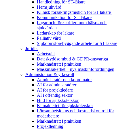
Handledning för ST-läkare
Hemsjukvård
Klinisk försäkringsmedicin för ST-läkare
Kommunikation för ST-läkare
Lagar och föreskrifter inom hälso- och
sjukvården
Ledarskap för läkare
Palliativ vård
Sjukdomsförebyggande arbete för ST-läkare
Juridik
Arbetsrätt
Dataskyddsombud & GDPR-ansvariga
Marknadsrätt i praktiken
Maskinsäkerhet – nya maskinförordningen
Administration & yrkesroll
Administratör och koordinator
AI för administratörer
AI för projektledare
AI i offentlig sektor
Hud för sjuksköterskor
Klimakteriet för sjuksköterskor
Lönsamhetsfokus och kostnadskontroll för
medarbetare
Marknadsrätt i praktiken
Projektledning