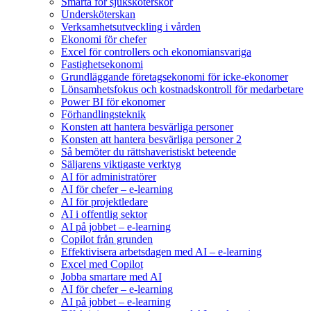
Smärta för sjuksköterskor
Undersköterskan
Verksamhetsutveckling i vården
Ekonomi för chefer
Excel för controllers och ekonomiansvariga
Fastighetsekonomi
Grundläggande företagsekonomi för icke-ekonomer
Lönsamhetsfokus och kostnadskontroll för medarbetare
Power BI för ekonomer
Förhandlingsteknik
Konsten att hantera besvärliga personer
Konsten att hantera besvärliga personer 2
Så bemöter du rättshaveristiskt beteende
Säljarens viktigaste verktyg
AI för administratörer
AI för chefer – e-learning
AI för projektledare
AI i offentlig sektor
AI på jobbet – e-learning
Copilot från grunden
Effektivisera arbetsdagen med AI – e-learning
Excel med Copilot
Jobba smartare med AI
AI för chefer – e-learning
AI på jobbet – e-learning