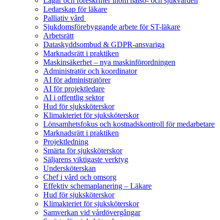
Lagar och föreskrifter inom hälso- och sjukvården
Ledarskap för läkare
Palliativ vård
Sjukdomsförebyggande arbete för ST-läkare
Arbetsrätt
Dataskyddsombud & GDPR-ansvariga
Marknadsrätt i praktiken
Maskinsäkerhet – nya maskinförordningen
Administratör och koordinator
AI för administratörer
AI för projektledare
AI i offentlig sektor
Hud för sjuksköterskor
Klimakteriet för sjuksköterskor
Lönsamhetsfokus och kostnadskontroll för medarbetare
Marknadsrätt i praktiken
Projektledning
Smärta för sjuksköterskor
Säljarens viktigaste verktyg
Undersköterskan
Chef i vård och omsorg
Effektiv schemaplanering – Läkare
Hud för sjuksköterskor
Klimakteriet för sjuksköterskor
Samverkan vid vårdövergångar