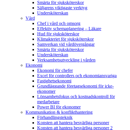
Smärta för sjuksköterskor
Säljarens viktigaste verktyg
Undersköterskan
Vård
Chef i vård och omsorg
Effektiv schemaplanering – Läkare
Hud för sjuksköterskor
Klimakteriet för sjuksköterskor
Samverkan vid vårdövergångar
Smärta för sjuksköterskor
Undersköterskan
Verksamhetsutveckling i vården
Ekonomi
Ekonomi för chefer
Excel för controllers och ekonomiansvariga
Fastighetsekonomi
Grundläggande företagsekonomi för icke-
ekonomer
Lönsamhetsfokus och kostnadskontroll för
medarbetare
Power BI för ekonomer
Kommunikation & konflikthantering
Förhandlingsteknik
Konsten att hantera besvärliga personer
Konsten att hantera besvärliga personer 2