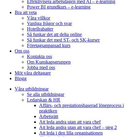
Effektivisera arbetsdagen med AI – e-learning
Power BI grundkurs – e-learning
Bra att veta
Våra villkor
Vanliga frågor och svar
Hotellrabatter
Så funkar det att delta online
Så funkar det med ST- och SK-kurser
Företagsanpassad kurs
Om oss
Kontakta oss
Om Kunskapsgruppen
Jobba med oss
Möt våra deltagare
Blogg
Våra utbildningar
Se alla utbildningar
Ledarskap & HR
Affärs- och prestationsbaserad löneprocess i
praktiken
Arbetsrätt
Att leda andra utan att vara chef
Att leda andra utan att vara chef – steg 2
Att leda i den lilla organisationen