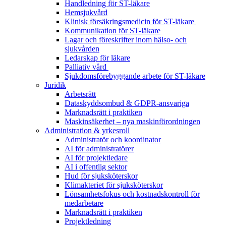
Handledning för ST-läkare
Hemsjukvård
Klinisk försäkringsmedicin för ST-läkare
Kommunikation för ST-läkare
Lagar och föreskrifter inom hälso- och
sjukvården
Ledarskap för läkare
Palliativ vård
Sjukdomsförebyggande arbete för ST-läkare
Juridik
Arbetsrätt
Dataskyddsombud & GDPR-ansvariga
Marknadsrätt i praktiken
Maskinsäkerhet – nya maskinförordningen
Administration & yrkesroll
Administratör och koordinator
AI för administratörer
AI för projektledare
AI i offentlig sektor
Hud för sjuksköterskor
Klimakteriet för sjuksköterskor
Lönsamhetsfokus och kostnadskontroll för
medarbetare
Marknadsrätt i praktiken
Projektledning