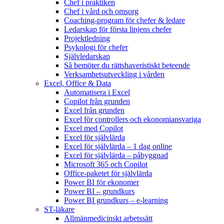
Chef i praktiken
Chef i vård och omsorg
Coaching-program för chefer & ledare
Ledarskap för första linjens chefer
Projektledning
Psykologi för chefer
Självledarskap
Så bemöter du rättshaveristiskt beteende
Verksamhetsutveckling i vården
Excel, Office & Data
Automatisera i Excel
Copilot från grunden
Excel från grunden
Excel för controllers och ekonomiansvariga
Excel med Copilot
Excel för självlärda
Excel för självlärda – 1 dag online
Excel för självlärda – påbyggnad
Microsoft 365 och Copilot
Office-paketet för självlärda
Power BI för ekonomer
Power BI – grundkurs
Power BI grundkurs – e-learning
ST-läkare
Allmänmedicinskt arbetssätt