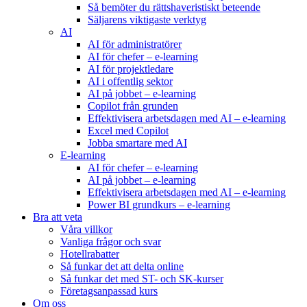
Så bemöter du rättshaveristiskt beteende
Säljarens viktigaste verktyg
AI
AI för administratörer
AI för chefer – e-learning
AI för projektledare
AI i offentlig sektor
AI på jobbet – e-learning
Copilot från grunden
Effektivisera arbetsdagen med AI – e-learning
Excel med Copilot
Jobba smartare med AI
E-learning
AI för chefer – e-learning
AI på jobbet – e-learning
Effektivisera arbetsdagen med AI – e-learning
Power BI grundkurs – e-learning
Bra att veta
Våra villkor
Vanliga frågor och svar
Hotellrabatter
Så funkar det att delta online
Så funkar det med ST- och SK-kurser
Företagsanpassad kurs
Om oss