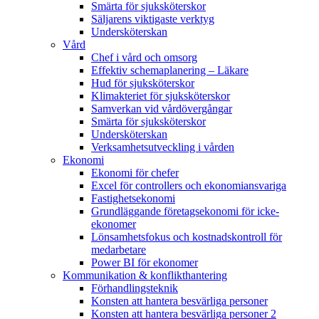
Smärta för sjuksköterskor
Säljarens viktigaste verktyg
Undersköterskan
Vård
Chef i vård och omsorg
Effektiv schemaplanering – Läkare
Hud för sjuksköterskor
Klimakteriet för sjuksköterskor
Samverkan vid vårdövergångar
Smärta för sjuksköterskor
Undersköterskan
Verksamhetsutveckling i vården
Ekonomi
Ekonomi för chefer
Excel för controllers och ekonomiansvariga
Fastighetsekonomi
Grundläggande företagsekonomi för icke-
ekonomer
Lönsamhetsfokus och kostnadskontroll för
medarbetare
Power BI för ekonomer
Kommunikation & konflikthantering
Förhandlingsteknik
Konsten att hantera besvärliga personer
Konsten att hantera besvärliga personer 2