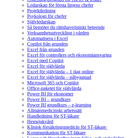
Ledarskap för första linjens chefer
Projektledning
Psykologi för chefer
Självledarskap
Så bemöter du rättshaveristiskt beteende
Verksamhetsutveckling i vården
Automatisera i Excel
Copilot från grunden
Excel från grunden
Excel för controllers och ekonomiansvariga
Excel med Copilot
Excel för självlärda
Excel för självlärda – 1 dag online
Excel för självlärda – påbyggnad
Microsoft 365 och Copilot
Office-paketet för självlärda
Power BI för ekonomer
Power BI – grundkurs
Power BI grundkurs – e-learning
Allmänmedicinskt arbetssätt
Handledning för ST-läkare
Hemsjukvård
Klinisk försäkringsmedicin för ST-läkare
Kommunikation för ST-läkare