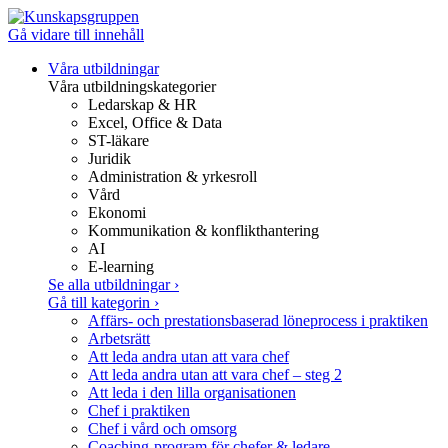
Gå vidare till innehåll
Våra utbildningar
Våra utbildningskategorier
Ledarskap & HR
Excel, Office & Data
ST-läkare
Juridik
Administration & yrkesroll
Vård
Ekonomi
Kommunikation & konflikthantering
AI
E-learning
Se alla utbildningar
›
Gå till kategorin
›
Affärs- och prestationsbaserad löneprocess i praktiken
Arbetsrätt
Att leda andra utan att vara chef
Att leda andra utan att vara chef – steg 2
Att leda i den lilla organisationen
Chef i praktiken
Chef i vård och omsorg
Coaching-program för chefer & ledare