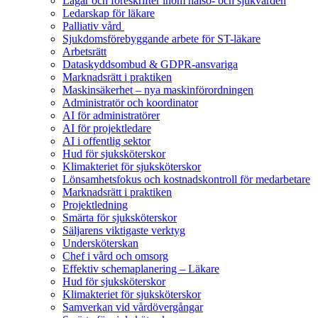
Lagar och föreskrifter inom hälso- och sjukvården
Ledarskap för läkare
Palliativ vård
Sjukdomsförebyggande arbete för ST-läkare
Arbetsrätt
Dataskyddsombud & GDPR-ansvariga
Marknadsrätt i praktiken
Maskinsäkerhet – nya maskinförordningen
Administratör och koordinator
AI för administratörer
AI för projektledare
AI i offentlig sektor
Hud för sjuksköterskor
Klimakteriet för sjuksköterskor
Lönsamhetsfokus och kostnadskontroll för medarbetare
Marknadsrätt i praktiken
Projektledning
Smärta för sjuksköterskor
Säljarens viktigaste verktyg
Undersköterskan
Chef i vård och omsorg
Effektiv schemaplanering – Läkare
Hud för sjuksköterskor
Klimakteriet för sjuksköterskor
Samverkan vid vårdövergångar