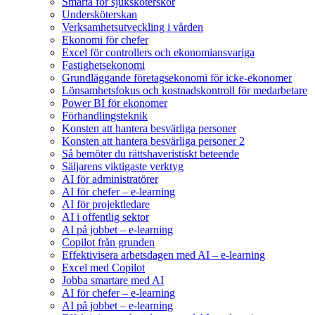
Smärta för sjuksköterskor
Undersköterskan
Verksamhetsutveckling i vården
Ekonomi för chefer
Excel för controllers och ekonomiansvariga
Fastighetsekonomi
Grundläggande företagsekonomi för icke-ekonomer
Lönsamhetsfokus och kostnadskontroll för medarbetare
Power BI för ekonomer
Förhandlingsteknik
Konsten att hantera besvärliga personer
Konsten att hantera besvärliga personer 2
Så bemöter du rättshaveristiskt beteende
Säljarens viktigaste verktyg
AI för administratörer
AI för chefer – e-learning
AI för projektledare
AI i offentlig sektor
AI på jobbet – e-learning
Copilot från grunden
Effektivisera arbetsdagen med AI – e-learning
Excel med Copilot
Jobba smartare med AI
AI för chefer – e-learning
AI på jobbet – e-learning